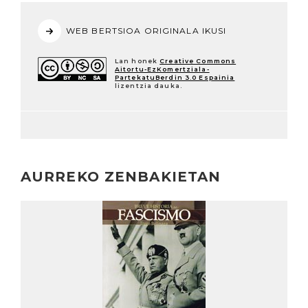
WEB BERTSIOA ORIGINALA IKUSI
Lan honek
Creative Commons
Aitortu-EzKomertziala-
PartekatuBerdin 3.0 Espainia
lizentzia dauka.
AURREKO ZENBAKIETAN
Irakurri