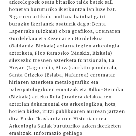
arkeologoek osatu bitariko talde batek sail
honetan buruturiko ikerkuntza lan luze bat.
Bigarren artikulu multzoa hainbat gairi
buruzko ikerlanek osaturik dago: Benta
Laperrako (Bizkaia) obra grafikoa, Oreinaren
Gordelekua eta Zezenaren Gordelekua
(Galdamiz, Bizkaia) aztarnategien arkeologia
azterketa, Pico Ramosko (Muskiz, Bizkaia)
silexezko tresnen azterketa funtzionala, La
Hoyan (Laguardia, Alava) aurkitu ponderala,
Santa Crizeko (Eslaba, Nafarroa) erromatar
hiriaren azterketa metalografiko eta
paleopatologikoen emaitzak eta Bilbo-Gernika
(Bizkaia) arteko Ruta Juradera delakoaren
azterlan dokumental eta arkeologikoa, hots,
horien bidez, iritzi publikoaren aurrean jartzen
dira Eusko Ikaskuntzaren Historiaurrea-
Arkeologia Sailak buruturiko azken ikerketen
emaitzak. Informazio gehiago