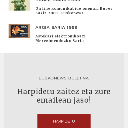
On line komunikabide onenari Buber
Saria 2003. Euskonews
ARGIA SARIA 1999
Astekari elektronikoari
Merezimenduzko Saria
EUSKONEWS BULETINA
Harpidetu zaitez eta zure
emailean jaso!
HARPIDETU