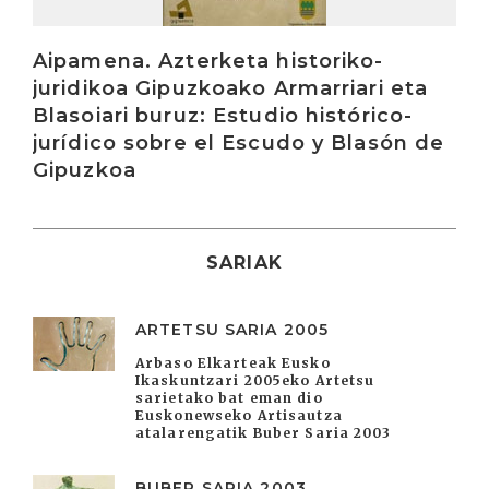
Aipamena. Azterketa historiko-
juridikoa Gipuzkoako Armarriari eta
Blasoiari buruz: Estudio histórico-
jurídico sobre el Escudo y Blasón de
Gipuzkoa
SARIAK
ARTETSU SARIA 2005
Arbaso Elkarteak Eusko
Ikaskuntzari 2005eko Artetsu
sarietako bat eman dio
Euskonewseko Artisautza
atalarengatik Buber Saria 2003
BUBER SARIA 2003