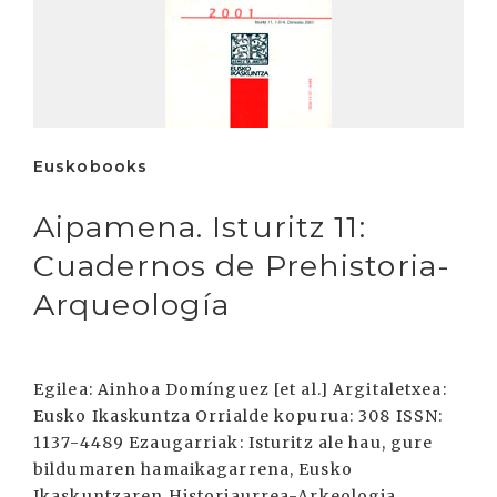
Euskobooks
Aipamena. Isturitz 11:
Cuadernos de Prehistoria-
Arqueología
Egilea: Ainhoa Domínguez [et al.] Argitaletxea:
Eusko Ikaskuntza Orrialde kopurua: 308 ISSN:
1137-4489 Ezaugarriak: Isturitz ale hau, gure
bildumaren hamaikagarrena, Eusko
Ikaskuntzaren Historiaurrea-Arkeologia