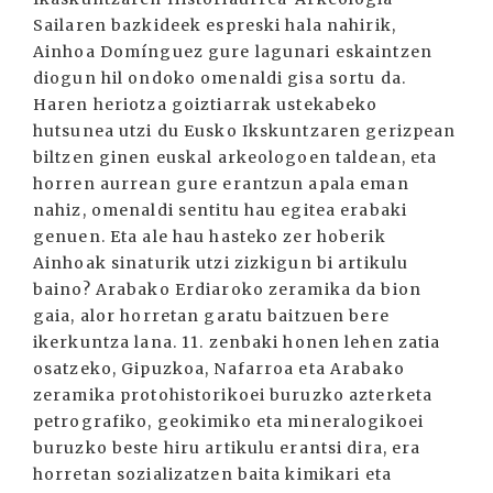
Sailaren bazkideek espreski hala nahirik,
Ainhoa Domínguez gure lagunari eskaintzen
diogun hil ondoko omenaldi gisa sortu da.
Haren heriotza goiztiarrak ustekabeko
hutsunea utzi du Eusko Ikskuntzaren gerizpean
biltzen ginen euskal arkeologoen taldean, eta
horren aurrean gure erantzun apala eman
nahiz, omenaldi sentitu hau egitea erabaki
genuen. Eta ale hau hasteko zer hoberik
Ainhoak sinaturik utzi zizkigun bi artikulu
baino? Arabako Erdiaroko zeramika da bion
gaia, alor horretan garatu baitzuen bere
ikerkuntza lana. 11. zenbaki honen lehen zatia
osatzeko, Gipuzkoa, Nafarroa eta Arabako
zeramika protohistorikoei buruzko azterketa
petrografiko, geokimiko eta mineralogikoei
buruzko beste hiru artikulu erantsi dira, era
horretan sozializatzen baita kimikari eta