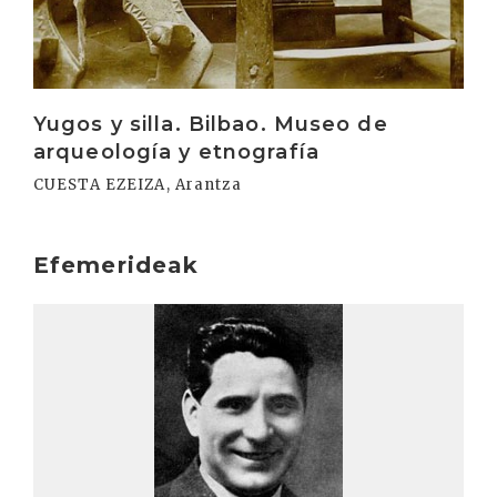
Yugos y silla. Bilbao. Museo de
arqueología y etnografía
CUESTA EZEIZA, Arantza
Efemerideak
Irakurri