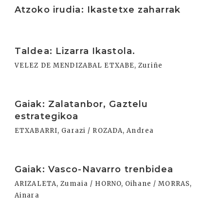
Atzoko irudia: Ikastetxe zaharrak
Irakurri
Taldea: Lizarra Ikastola.
VELEZ DE MENDIZABAL ETXABE, Zuriñe
Irakurri
Gaiak: Zalatanbor, Gaztelu
estrategikoa
ETXABARRI, Garazi / ROZADA, Andrea
Irakurri
Gaiak: Vasco-Navarro trenbidea
ARIZALETA, Zumaia / HORNO, Oihane / MORRAS,
Ainara