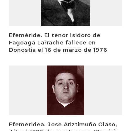
Efeméride. El tenor Isidoro de
Fagoaga Larrache fallece en
Donostia el 16 de marzo de 1976
Irakurri
Efemeridea. Jose Ariztimuño Olaso,