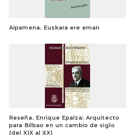
Aipamena. Euskara ere eman
Irakurri
Reseña. Enrique Epalza: Arquitecto
para Bilbao en un cambio de siglo
(del XIX al XX)