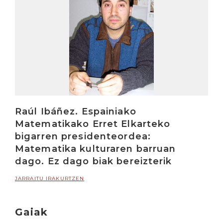
Raúl Ibáñez. Espainiako
Matematikako Erret Elkarteko
bigarren presidenteordea:
Matematika kulturaren barruan
dago. Ez dago biak bereizterik
JARRAITU IRAKURTZEN
Gaiak