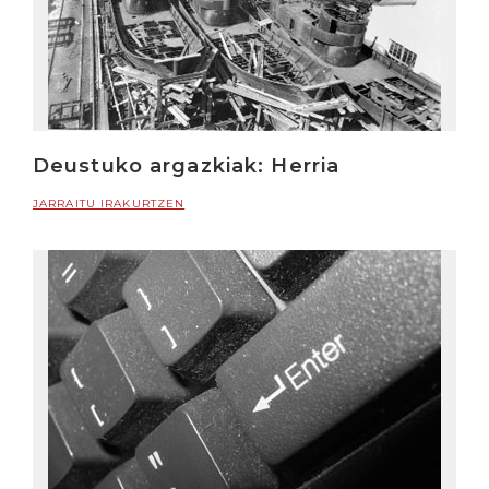
Deustuko argazkiak: Herria
JARRAITU IRAKURTZEN