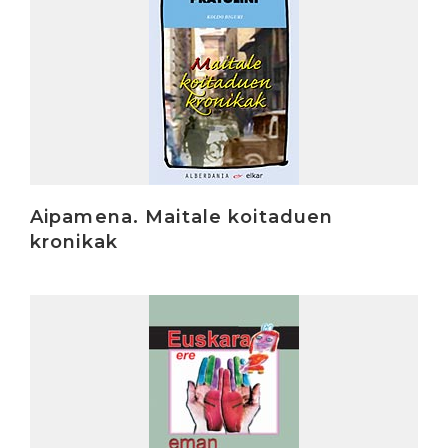
Aipamena. Maitale koitaduen
kronikak
Irakurri