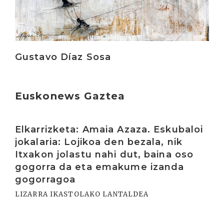
Gustavo Díaz Sosa
Euskonews Gaztea
Irakurri
Elkarrizketa: Amaia Azaza. Eskubaloi
jokalaria: Lojikoa den bezala, nik
Itxakon jolastu nahi dut, baina oso
gogorra da eta emakume izanda
gogorragoa
LIZARRA IKASTOLAKO LANTALDEA
Irakurri