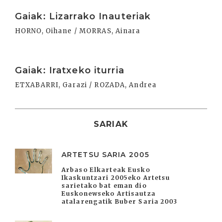
Irakurri
Gaiak: Lizarrako Inauteriak
HORNO, Oihane / MORRAS, Ainara
Irakurri
Gaiak: Iratxeko iturria
ETXABARRI, Garazi / ROZADA, Andrea
SARIAK
ARTETSU SARIA 2005
Arbaso Elkarteak Eusko
Ikaskuntzari 2005eko Artetsu
sarietako bat eman dio
Euskonewseko Artisautza
atalarengatik Buber Saria 2003