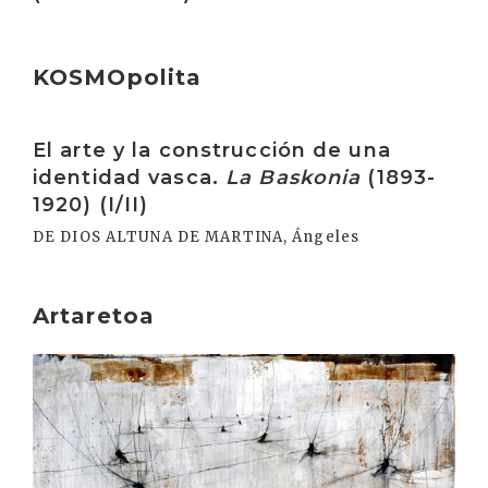
KOSMOpolita
Irakurri
El arte y la construcción de una
identidad vasca.
La Baskonia
(1893-
1920) (I/II)
DE DIOS ALTUNA DE MARTINA, Ángeles
Artaretoa
Irakurri