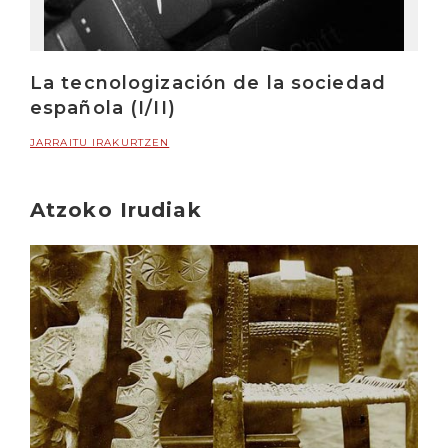
La tecnologización de la sociedad
española (I/II)
JARRAITU IRAKURTZEN
Atzoko Irudiak
Irakurri