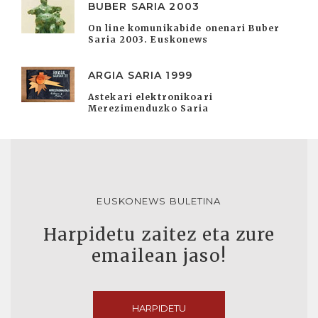
BUBER SARIA 2003
On line komunikabide onenari Buber
Saria 2003. Euskonews
ARGIA SARIA 1999
Astekari elektronikoari
Merezimenduzko Saria
EUSKONEWS BULETINA
Harpidetu zaitez eta zure
emailean jaso!
HARPIDETU