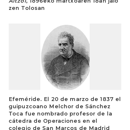
Aitzol
, 1896eko martxoaren 18an jaio
zen Tolosan
Irakurri
Efeméride. El 20 de marzo de 1837 el
guipuzcoano Melchor de Sánchez
Toca fue nombrado profesor de la
cátedra de Operaciones en el
colegio de San Marcos de Madrid