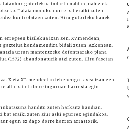
Zalatanbor gotorlekua indartu nahian, nahiz eta
otzeko. Talaia moduko dorre bat eraiki zuten
 bidea kontrolatzen zuten. Hiru gotorleku hauek
an erregeen bizilekua izan zen. XV.mendean,
I
gaztelua hondamendira bidali zuten. Azkenean,
rantzia urrun mantentzeko defentsarako plana
lua (1572) abandonaturik utzi zuten. Hiru fasetan
I
za. X eta XI. mendeetan lehenengo fasea izan zen.
re altu bat eta bere inguruan harresia egin
rinkotasuna handitu zuten harkaitz handian.
I
i bat eraiki zuten ziur aski egurrez egindakoa.
Gaur egun ez dago dorre horren arrastorik.