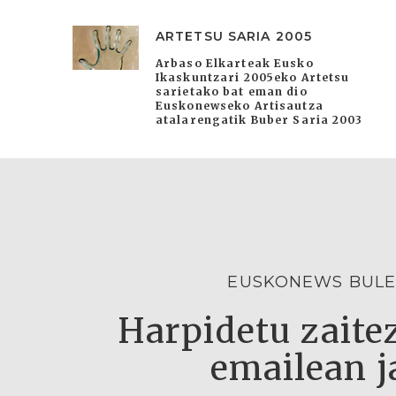
ARTETSU SARIA 2005
Arbaso Elkarteak Eusko
Ikaskuntzari 2005eko Artetsu
sarietako bat eman dio
Euskonewseko Artisautza
atalarengatik Buber Saria 2003
EUSKONEWS BULE
Harpidetu zaitez
emailean j