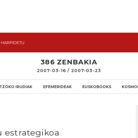
HARPIDETU
386 ZENBAKIA
2007-03-16 / 2007-03-23
TZOKO IRUDIAK
EFEMERIDEAK
EUSKOBOOKS
KOSMO
u estrategikoa