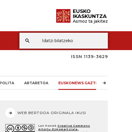
EUSKO
IKASKUNTZA
Asmoz ta jakitez
ISSN 1139-3629
POLITA
ARTARETOA
EUSKONEWS GAZTEA
WEB BERTSIOA ORIGINALA IKUSI
Lan honek
Creative Commons
Aitortu-EzKomertziala-