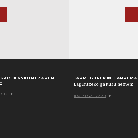
USKO IKASKUNTZAREN
JARRI GUREKIN HARREM
E
Laguntzeko gaituzu hemen:
EGIN
IDATZI GAITZAZU