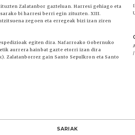
ituzten Zalatanbor gazteluan. Harresi gehiago eta
rako bi harresi berri egin zituzten. XIII.
zitsuena zegoen eta erregeak bizi izan ziren
I
espedizioak egiten dira. Nafarroako Gobernuko
etik aurrera hainbat gazte etorri izan dira
k). Zalatanborrez gain Santo Sepulkron eta Santo
SARIAK