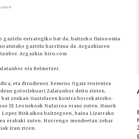
sleak
 gaztelu estrategiko bat da; haitzeko fisionomia
uratutako gaztelu harritsua da. Argazkiaren
atanbor. Argazkia: hiru.com
alatanbor eta Belmetzer.
dira, eta dirudienez Xemeno Ogaiz tenientea
endean gotorlekuari Zalatanbor deitu zioten.
u bat zeukan Gaztelaren kontra borrokatzeko:
fonso IX Leonekoak Nafarroa eraso zuten. Hauek
I
o Lopez Bizkaikoa baitzegoen, baina Lizarrako
tea erabaki zuten. Hurrengo mendeetan zehar
iak izan ziren.