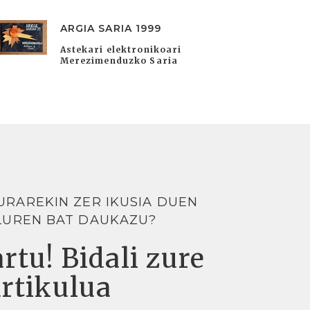
ARGIA SARIA 1999
Astekari elektronikoari
Merezimenduzko Saria
URAREKIN ZER IKUSIA DUEN
LUREN BAT DAUKAZU?
rtu! Bidali zure
artikulua