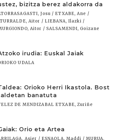
ustez, bizitza berez aldakorra da
ATORRASAGASTI, Josu / ETXABE, Ane /
ITURRALDE, Aitor / LIEBANA, Ilazki /
MURGIONDO, Aitor / SALSAMENDI, Goizane
rakurri
Atzoko irudia: Euskal Jaiak
ORIOKO UDALA
rakurri
Taldea: Orioko Herri Ikastola. Bost
taldetan banatuta
VELEZ DE MENDIZABAL ETXABE, Zuriñe
rakurri
Gaiak: Orio eta Artea
ARRILAGA, Asier / ESNAOLA, Maddi / MURUA,