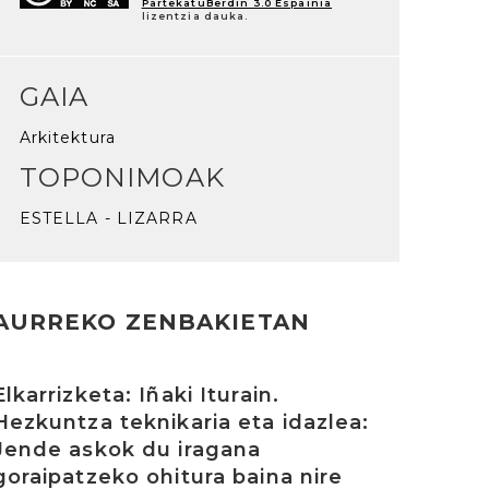
PartekatuBerdin 3.0 Espainia
lizentzia dauka.
GAIA
Arkitektura
TOPONIMOAK
ESTELLA - LIZARRA
AURREKO ZENBAKIETAN
rakurri
Elkarrizketa: Iñaki Iturain.
Hezkuntza teknikaria eta idazlea:
Jende askok du iragana
goraipatzeko ohitura baina nire