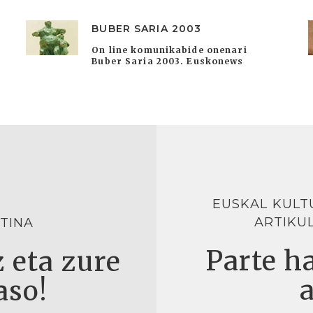
BUBER SARIA 2003
On line komunikabide onenari
Buber Saria 2003. Euskonews
EUSKAL KULT
ARTIKU
TINA
Parte ha
 eta zure
aso!