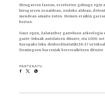
Hirugarren fasean, errefortzu gehiago egin z
hirugarren zonaldean, ondoko aldean, defentsa
mendean amaitu zuten. Hemen eraikin garrant
bertan.
Gaur egun, Zalatanbor gazteluan arkeologia 
gazte-lekuak antolatzen dituzte, eta 2000. urt
Europako leku desberdinetatik(18-27 urtekoa
Domingoen harresiak berreraikitzen dituzte.