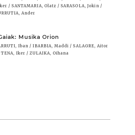
Iker / SANTAMARIA, Olatz / SARASOLA, Jokin /
URRUTIA, Ander
rakurri
Gaiak: Musika Orion
ARRUTI, Iban / IBARBIA, Maddi / SALAGRE, Aitor
/ TENA, Iker / ZULAIKA, Oihana