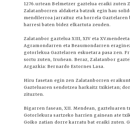
1276.urtean Belmetzer gaztelua eraiki zuten 
Zalatanborren aldaketa batzuk egin hau solid
mendilerroa jarraituz eta horrela Gaztelaren
harresi baten bidez elkartuta zeuden.
Zalatanbor gaztelua XIII, XIV eta XV.mendeet
Agramondarren eta Beaumondarren eraginez 
gotorlekua Gaztelaren eskuetara pasa zen. F
sortu zuten, Iruñean. Beraz, Zalatanbor gazte
Argazkia: Bernardo Estornes Lasa.
Hiru fasetan egin zen Zalatanborren eraikunt
Gazteluaren sendotzea harkaitz txikietan; dor
zituzten.
Bigarren fasean, XII. Mendean, gazteluaren t
Gotorlekura sartzeko harrien gainean ate txik
Goiko zatian dorre karratu bat eraiki zuten. 