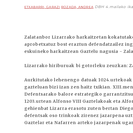
DBH 4.mailako ika
ETXABARRI, GARAZI
ROZADA, ANDREA
Zalatanbor Lizarrako harkaitzetan kokatutako
aprobetxatuz bost eraztun defendatzailez ing
eskuineko harkaitzean Gaztelu nagusia - Zal
Lizarrako hiriburuak bi gotorleku zeuzkan: Z
Aurkitutako lehenengo datuak 1024.urtekoak 
gazteluan bizi izan zen haitz txikian. XIII.m
Defentsarako balore estrategiko garrantzits
1203.urtean Alfonso VIII Gaztelakoak eta Al
gehienbat Lizarra erasotu zuten bertan Dieg
defentsak oso trinkoak zirenez jazarpena uz
Gaztelar eta Nafarren arteko jazarpenak ugar