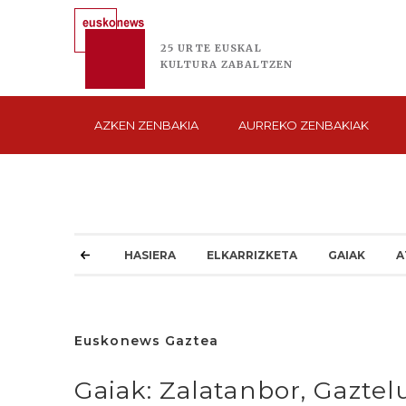
25 URTE
EUSKAL
KULTURA
ZABALTZEN
AZKEN
ZENBAKIA
AURREKO
ZENBAKIAK
HASIERA
ELKARRIZKETA
GAIAK
A
Euskonews Gaztea
Gaiak: Zalatanbor, Gaztel