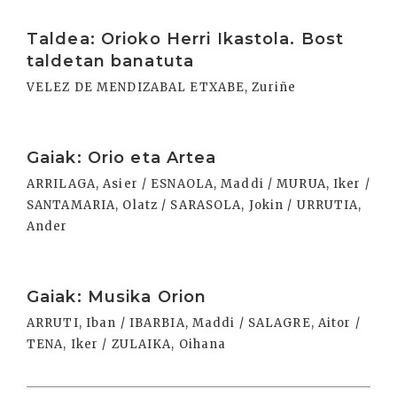
Irakurri
Taldea: Orioko Herri Ikastola. Bost
taldetan banatuta
VELEZ DE MENDIZABAL ETXABE, Zuriñe
Irakurri
Gaiak: Orio eta Artea
ARRILAGA, Asier / ESNAOLA, Maddi / MURUA, Iker /
SANTAMARIA, Olatz / SARASOLA, Jokin / URRUTIA,
Ander
Irakurri
Gaiak: Musika Orion
ARRUTI, Iban / IBARBIA, Maddi / SALAGRE, Aitor /
TENA, Iker / ZULAIKA, Oihana