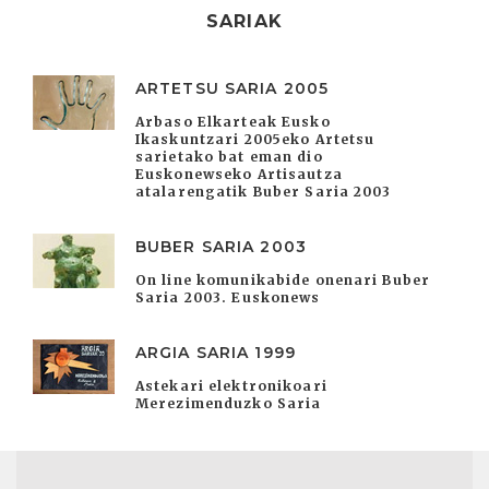
SARIAK
ARTETSU SARIA 2005
Arbaso Elkarteak Eusko
Ikaskuntzari 2005eko Artetsu
sarietako bat eman dio
Euskonewseko Artisautza
atalarengatik Buber Saria 2003
BUBER SARIA 2003
On line komunikabide onenari Buber
Saria 2003. Euskonews
ARGIA SARIA 1999
Astekari elektronikoari
Merezimenduzko Saria