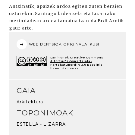
Antzinatik, apaizek ardoa egiten zuten beraien
uztarekin. Santiago bidea zela eta Lizarrako
merindadean ardoa famatua izan da Erdi Arotik
gaur arte.
WEB BERTSIOA ORIGINALA IKUSI
Lan honek
Creative Commons
Aitortu-EzKomertziala-
PartekatuBerdin 3.0 Espainia
lizentzia dauka.
GAIA
Arkitektura
TOPONIMOAK
ESTELLA - LIZARRA