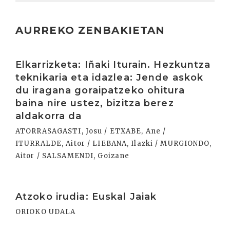
AURREKO ZENBAKIETAN
Irakurri
Elkarrizketa: Iñaki Iturain. Hezkuntza
teknikaria eta idazlea: Jende askok
du iragana goraipatzeko ohitura
baina nire ustez, bizitza berez
aldakorra da
ATORRASAGASTI, Josu / ETXABE, Ane /
ITURRALDE, Aitor / LIEBANA, Ilazki / MURGIONDO,
Aitor / SALSAMENDI, Goizane
Irakurri
Atzoko irudia: Euskal Jaiak
ORIOKO UDALA