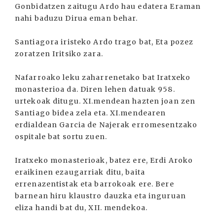
Gonbidatzen zaitugu Ardo hau edatera Eraman
nahi baduzu Dirua eman behar.
Santiagora iristeko Ardo trago bat, Eta pozez
zoratzen Iritsiko zara.
Nafarroako leku zaharrenetako bat Iratxeko
monasterioa da. Diren lehen datuak 958.
urtekoak ditugu. XI.mendean hazten joan zen
Santiago bidea zela eta. XI.mendearen
erdialdean Garcia de Najerak erromesentzako
ospitale bat sortu zuen.
Iratxeko monasterioak, batez ere, Erdi Aroko
eraikinen ezaugarriak ditu, baita
errenazentistak eta barrokoak ere. Bere
barnean hiru klaustro dauzka eta inguruan
eliza handi bat du, XII. mendekoa.