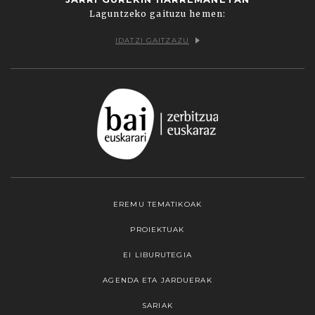
Laguntzeko gaituzu hemen:
IDATZI GAITZAZU
EREMU TEMATIKOAK
PROIEKTUAK
EI LIBURUTEGIA
AGENDA ETA JARDUERAK
SARIAK