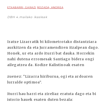
ETXABARRI, GARAZI
ROZADA, ANDREA
DBH 4.mailako ikasleak
Iratxe Lizarratik bi kilometrotako distantziara
aurkitzen da eta Jurramendiren itzalpean dago.
Honek, ur eta ardo iturri bat dauka. Horrekin
nahi dutena erromesak Santiago bidera ongi
ailegatzea da. Kodize Kalistinoak esaten
zuenez: “Lizarra hiriburua, ogi eta ardoaren
lurralde optimoa”.
Iturri hau harri eta zireliaz eratuta dago eta bi
istorio hauek esaten duten bezala: