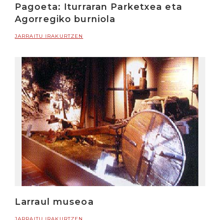
Pagoeta: Iturraran Parketxea eta
Agorregiko burniola
JARRAITU IRAKURTZEN
Larraul museoa
JARRAITU IRAKURTZEN