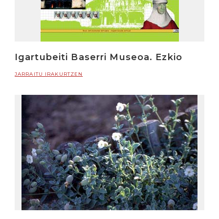
Igartubeiti Baserri Museoa. Ezkio
JARRAITU IRAKURTZEN