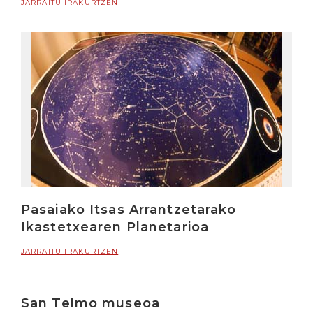
JARRAITU IRAKURTZEN
Pasaiako Itsas Arrantzetarako
Ikastetxearen Planetarioa
JARRAITU IRAKURTZEN
San Telmo museoa