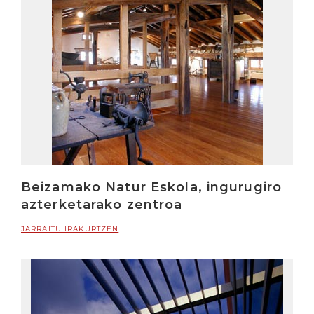
Beizamako Natur Eskola, ingurugiro
azterketarako zentroa
JARRAITU IRAKURTZEN