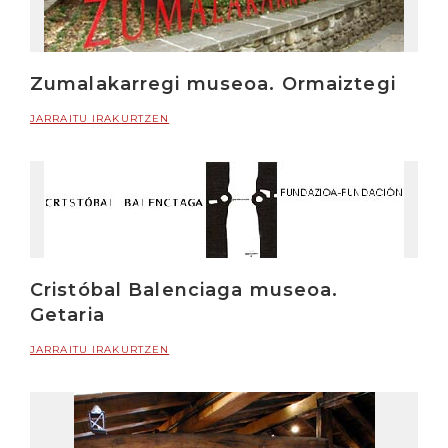
Zumalakarregi museoa. Ormaiztegi
JARRAITU IRAKURTZEN
Cristóbal Balenciaga museoa.
Getaria
JARRAITU IRAKURTZEN