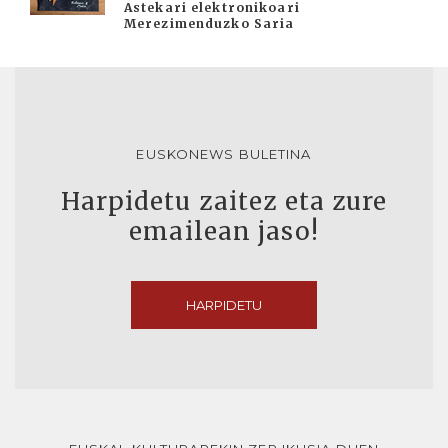
Astekari elektronikoari
Merezimenduzko Saria
EUSKONEWS BULETINA
Harpidetu zaitez eta zure
emailean jaso!
HARPIDETU