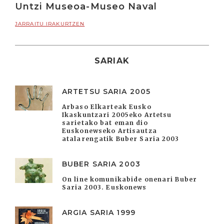
Untzi Museoa-Museo Naval
JARRAITU IRAKURTZEN
SARIAK
ARTETSU SARIA 2005
Arbaso Elkarteak Eusko
Ikaskuntzari 2005eko Artetsu
sarietako bat eman dio
Euskonewseko Artisautza
atalarengatik Buber Saria 2003
BUBER SARIA 2003
On line komunikabide onenari Buber
Saria 2003. Euskonews
ARGIA SARIA 1999