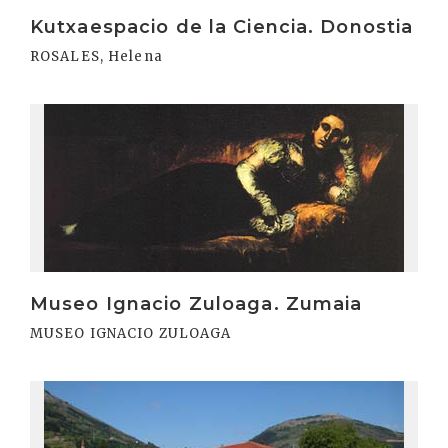
Kutxaespacio de la Ciencia. Donostia
ROSALES, Helena
Irakurri
Museo Ignacio Zuloaga. Zumaia
MUSEO IGNACIO ZULOAGA
Irakurri