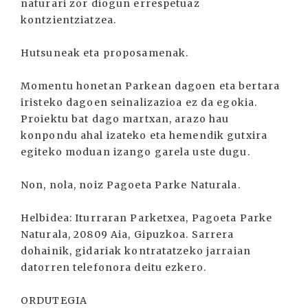
naturari zor diogun errespetuaz
kontzientziatzea.
Hutsuneak eta proposamenak.
Momentu honetan Parkean dagoen eta bertara
iristeko dagoen seinalizazioa ez da egokia.
Proiektu bat dago martxan, arazo hau
konpondu ahal izateko eta hemendik gutxira
egiteko moduan izango garela uste dugu.
Non, nola, noiz Pagoeta Parke Naturala.
Helbidea: Iturraran Parketxea, Pagoeta Parke
Naturala, 20809 Aia, Gipuzkoa. Sarrera
dohainik, gidariak kontratatzeko jarraian
datorren telefonora deitu ezkero.
ORDUTEGIA