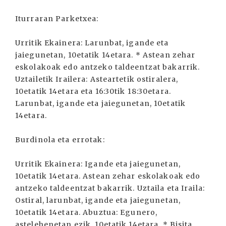
Iturraran Parketxea:
Urritik Ekainera: Larunbat, igande eta
jaiegunetan, 10etatik 14etara. * Astean zehar
eskolakoak edo antzeko taldeentzat bakarrik.
Uztailetik Irailera: Asteartetik ostiralera,
10etatik 14etara eta 16:30tik 18:30etara.
Larunbat, igande eta jaiegunetan, 10etatik
14etara.
Burdinola eta errotak:
Urritik Ekainera: Igande eta jaiegunetan,
10etatik 14etara. Astean zehar eskolakoak edo
antzeko taldeentzat bakarrik. Uztaila eta Iraila:
Ostiral, larunbat, igande eta jaiegunetan,
10etatik 14etara. Abuztua: Egunero,
astelehenetan ezik, 10etatik 14etara. * Bisita