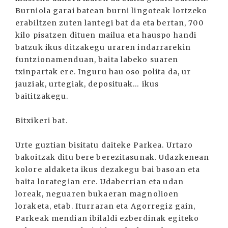
Burniola garai batean burni lingoteak lortzeko
erabiltzen zuten lantegi bat da eta bertan, 700
kilo pisatzen dituen mailua eta hauspo handi
batzuk ikus ditzakegu uraren indarrarekin
funtzionamenduan, baita labeko suaren
txinpartak ere. Inguru hau oso polita da, ur
jauziak, urtegiak, deposituak… ikus
baititzakegu.
Bitxikeri bat.
Urte guztian bisitatu daiteke Parkea. Urtaro
bakoitzak ditu bere berezitasunak. Udazkenean
kolore aldaketa ikus dezakegu bai basoan eta
baita lorategian ere. Udaberrian eta udan
loreak, neguaren bukaeran magnolioen
loraketa, etab. Iturraran eta Agorregiz gain,
Parkeak mendian ibilaldi ezberdinak egiteko