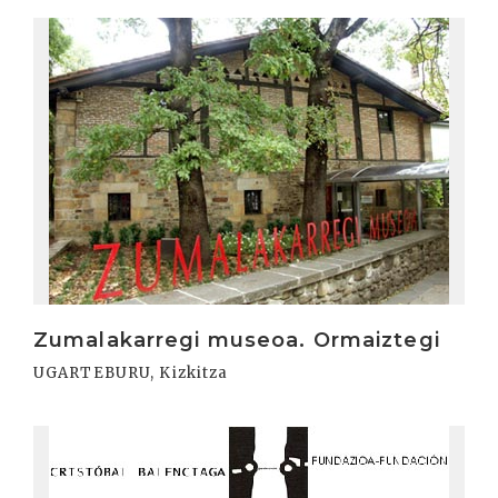
Irakurri
Zumalakarregi museoa. Ormaiztegi
UGARTEBURU, Kizkitza
Irakurri