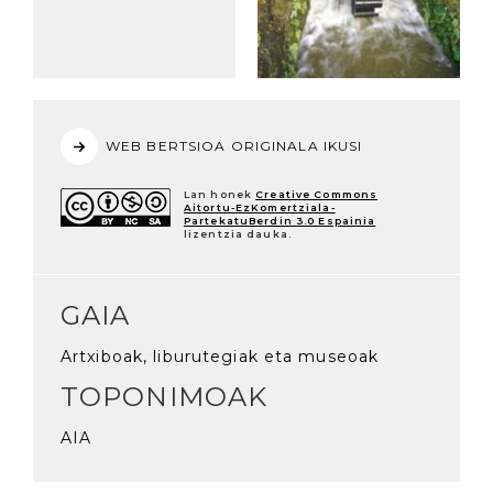
WEB BERTSIOA ORIGINALA IKUSI
Lan honek
Creative Commons
Aitortu-EzKomertziala-
PartekatuBerdin 3.0 Espainia
lizentzia dauka.
GAIA
Artxiboak, liburutegiak eta museoak
TOPONIMOAK
AIA