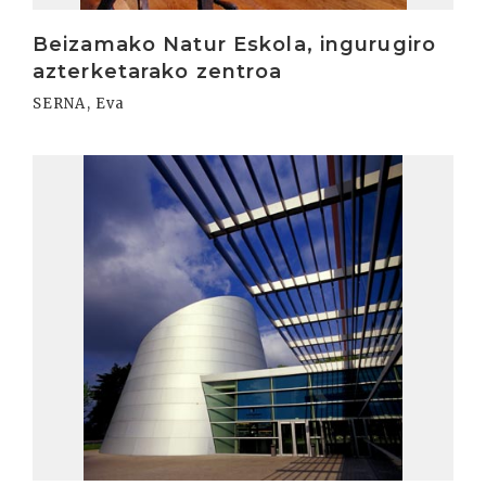
Beizamako Natur Eskola, ingurugiro
azterketarako zentroa
SERNA, Eva
Irakurri