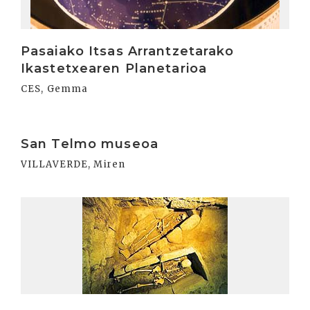
Pasaiako Itsas Arrantzetarako
Ikastetxearen Planetarioa
CES, Gemma
Irakurri
San Telmo museoa
VILLAVERDE, Miren
Irakurri