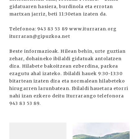
gidatuaren hasiera, burdinola eta errotan
martxan jarriz, beti 11:30etan izaten da.
Telefonoa: 943 83 53 89 www.iturraran.org
iturraran@gipuzkoa.net
Beste informazioak. Hilean behin, urte guztian
zehar, dohaineko ibilaldi gidatuak antolatzen
dira. Hilabete bakoitzean ezberdina, parkea
ezagutu ahal izateko. Ibilaldi hauek 9:30-13:30
bitartean izaten dira eta normalean hilabeteko
hirugarren larunbatean. Ibilaldi hauetara etorri
nahi izan ezkero deitu Iturrarango telefonora
943 83 53 89.