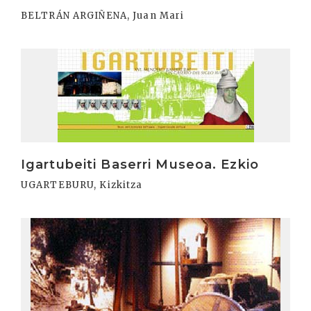
BELTRÁN ARGIÑENA, Juan Mari
Irakurri
Igartubeiti Baserri Museoa. Ezkio
UGARTEBURU, Kizkitza
Irakurri