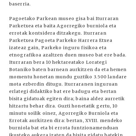
baserria.
Pagoetako Parkean museo gisa bai Iturraran
Parketxea eta baita Agorregiko burniola eta
errotak kontsidera ditzakegu. Iturraran
Parketxea Pagoeta Parkeko Harrera Etxea
izateaz gain, Parkeko inguru fisikoa eta
etnografikoa azaltzen duen museo bat ere bada.
Iturraran bera 10 hektareatako Lorategi
Botaniko baten barnean aurkitzen da eta hemen
momentu honetan mundu guztiko 3.500 landare
mota ezberdin ditugu. Iturraranen inguruan
erlategi didaktiko bat ere badugu eta bertan
bisita gidatuak egiten dira; baina aldez aurretik
hitzartu behar dira. Guzti honetatik gertu, 10
minutu soilik oinez, Agorregiko Burniola eta
Errotak aurkitzen dira: bertan, XVIII. mendeko
burniola bat eta bi errota funtzionamenduan
ikusteko aukera izaten da bisita gidatu batekin.