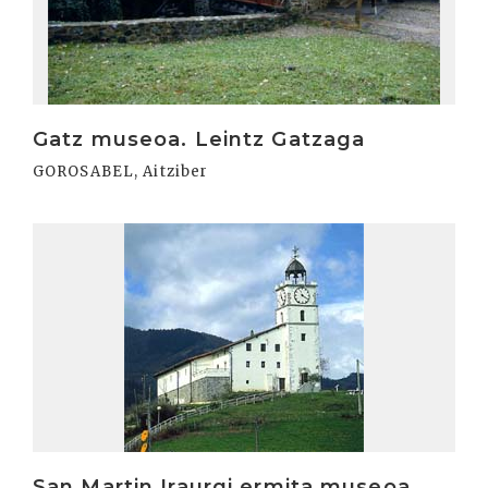
Gatz museoa. Leintz Gatzaga
GOROSABEL, Aitziber
Irakurri
San Martin Iraurgi ermita museoa.