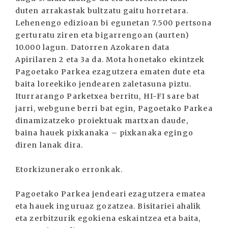
duten arrakastak bultzatu gaitu horretara.
Lehenengo edizioan bi egunetan 7.500 pertsona
gerturatu ziren eta bigarrengoan (aurten)
10.000 lagun. Datorren Azokaren data
Apirilaren 2 eta 3a da. Mota honetako ekintzek
Pagoetako Parkea ezagutzera ematen dute eta
baita loreekiko jendearen zaletasuna piztu.
Iturrarango Parketxea berritu, HI-FI sare bat
jarri, webgune berri bat egin, Pagoetako Parkea
dinamizatzeko proiektuak martxan daude,
baina hauek pixkanaka – pixkanaka egingo
diren lanak dira.
Etorkizunerako erronkak.
Pagoetako Parkea jendeari ezagutzera ematea
eta hauek inguruaz gozatzea. Bisitariei ahalik
eta zerbitzurik egokiena eskaintzea eta baita,