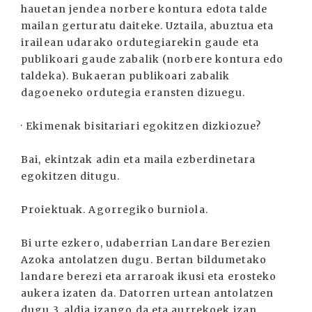
hauetan jendea norbere kontura edota talde
mailan gerturatu daiteke. Uztaila, abuztua eta
irailean udarako ordutegiarekin gaude eta
publikoari gaude zabalik (norbere kontura edo
taldeka). Bukaeran publikoari zabalik
dagoeneko ordutegia eransten dizuegu.
· Ekimenak bisitariari egokitzen dizkiozue?
Bai, ekintzak adin eta maila ezberdinetara
egokitzen ditugu.
Proiektuak. Agorregiko burniola.
Bi urte ezkero, udaberrian Landare Berezien
Azoka antolatzen dugu. Bertan bildumetako
landare berezi eta arraroak ikusi eta erosteko
aukera izaten da. Datorren urtean antolatzen
dugu 3. aldia izango da eta aurrekoek izan