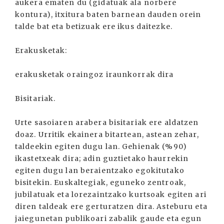
aukera ematen du (gidatuak ala norbere
kontura), itxitura baten barnean dauden orein
talde bat eta betizuak ere ikus daitezke.
Erakusketak:
erakusketak oraingoz iraunkorrak dira
Bisitariak.
Urte sasoiaren arabera bisitariak ere aldatzen
doaz. Urritik ekainera bitartean, astean zehar,
taldeekin egiten dugu lan. Gehienak (%90)
ikastetxeak dira; adin guztietako haurrekin
egiten dugu lan beraientzako egokitutako
bisitekin. Euskaltegiak, eguneko zentroak,
jubilatuak eta lorezaintzako kurtsoak egiten ari
diren taldeak ere gerturatzen dira. Asteburu eta
jaiegunetan publikoari zabalik gaude eta egun