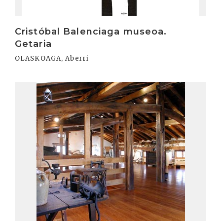
Cristóbal Balenciaga museoa.
Getaria
OLASKOAGA, Aberri
Irakurri