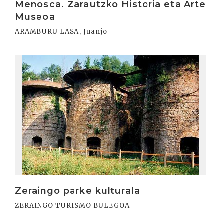
Menosca. Zarautzko Historia eta Arte
Museoa
ARAMBURU LASA, Juanjo
Irakurri
Zeraingo parke kulturala
ZERAINGO TURISMO BULEGOA