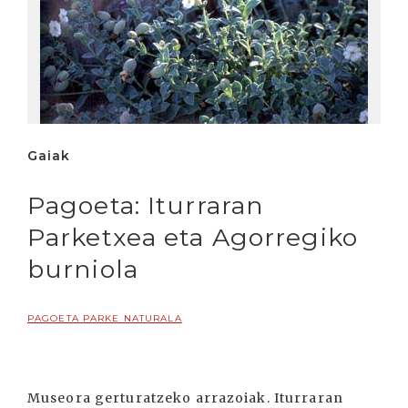
Gaiak
Pagoeta: Iturraran
Parketxea eta Agorregiko
burniola
PAGOETA PARKE NATURALA
Museora gerturatzeko arrazoiak. Iturraran