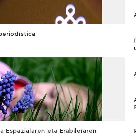
I
eriodística
I
I
I
 Espazialaren eta Erabileraren