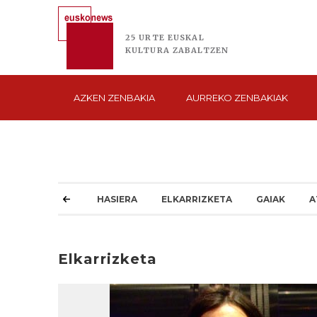
25 URTE
EUSKAL
KULTURA
ZABALTZEN
AZKEN
ZENBAKIA
AURREKO
ZENBAKIAK
HASIERA
ELKARRIZKETA
GAIAK
A
Elkarrizketa