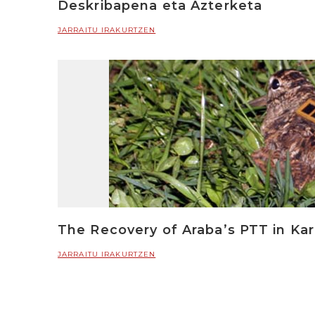
Deskribapena eta Azterketa
JARRAITU IRAKURTZEN
The Recovery of Araba’s PTT in Karel
JARRAITU IRAKURTZEN