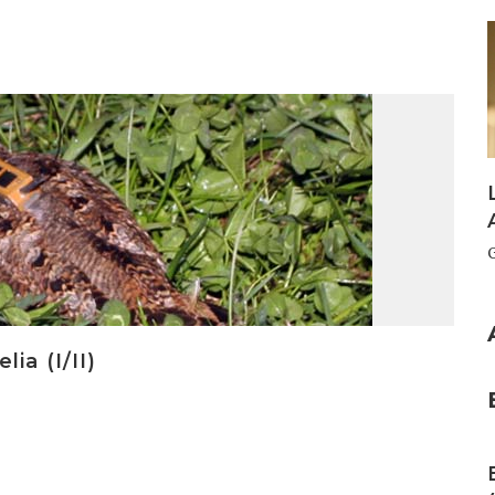
I
ia (I/II)
I