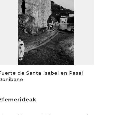
Fuerte de Santa Isabel en Pasai
Donibane
Efemerideak
rakurri