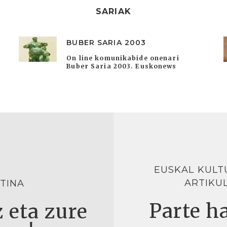
SARIAK
BUBER SARIA 2003
On line komunikabide onenari
Buber Saria 2003. Euskonews
EUSKAL KULT
ARTIKU
TINA
Parte ha
 eta zure