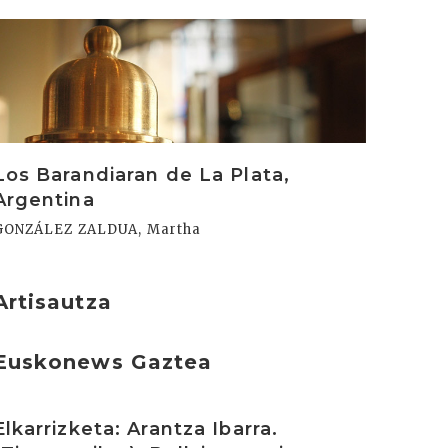
rakurri
Los Barandiaran de La Plata,
Argentina
GONZÁLEZ ZALDUA, Martha
Artisautza
Euskonews Gaztea
rakurri
Elkarrizketa: Arantza Ibarra.