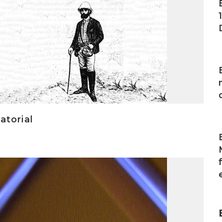
I
atorial
I