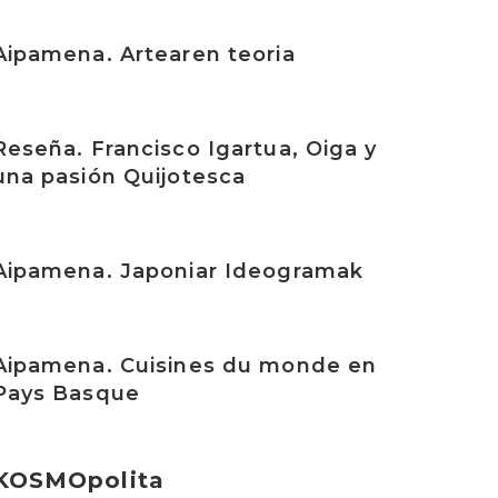
rakurri
Aipamena. Artearen teoria
rakurri
Reseña. Francisco Igartua, Oiga y
una pasión Quijotesca
rakurri
Aipamena. Japoniar Ideogramak
rakurri
Aipamena. Cuisines du monde en
Pays Basque
KOSMOpolita