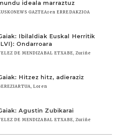
mundu ideala marraztuz
EUSKONEWS GAZTEAren ERREDAKZIOA
rakurri
Gaiak: Ibilaldiak Euskal Herritik
(LVI): Ondarroara
VELEZ DE MENDIZABAL ETXABE, Zuriñe
rakurri
Gaiak: Hitzez hitz, adieraziz
BEREZIARTUA, Loren
rakurri
Gaiak: Agustin Zubikarai
VELEZ DE MENDIZABAL ETXABE, Zuriñe