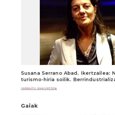
Susana Serrano Abad. Ikertzailea: Ni
turismo-hiria soilik. Berrindustrial
JARRAITU IRAKURTZEN
Gaiak