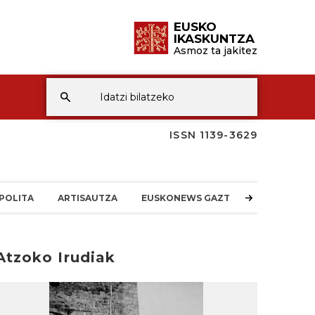
EUSKO
IKASKUNTZA
Asmoz ta jakitez
ISSN 1139-3629
POLITA
ARTISAUTZA
EUSKONEWS GAZTEA
Atzoko Irudiak
rakurri