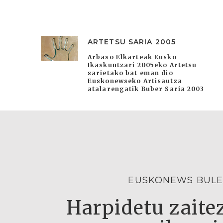
ARTETSU SARIA 2005
Arbaso Elkarteak Eusko
Ikaskuntzari 2005eko Artetsu
sarietako bat eman dio
Euskonewseko Artisautza
atalarengatik Buber Saria 2003
EUSKONEWS BULE
Harpidetu zaitez