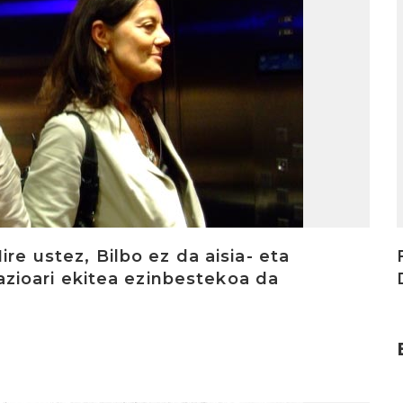
re ustez, Bilbo ez da aisia- eta
izazioari ekitea ezinbestekoa da
I