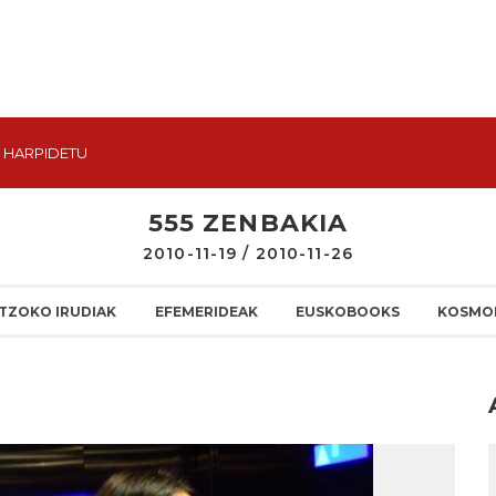
HARPIDETU
555 ZENBAKIA
2010-11-19 / 2010-11-26
TZOKO IRUDIAK
EFEMERIDEAK
EUSKOBOOKS
KOSMO
I