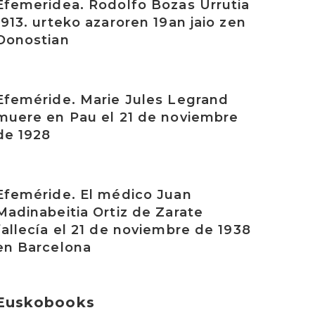
Efemeridea. Rodolfo Bozas Urrutia
1913. urteko azaroren 19an jaio zen
Donostian
rakurri
Efeméride. Marie Jules Legrand
muere en Pau el 21 de noviembre
de 1928
rakurri
Efeméride. El médico Juan
Madinabeitia Ortiz de Zarate
fallecía el 21 de noviembre de 1938
en Barcelona
Euskobooks