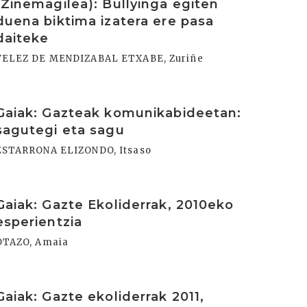
(Zinemagilea): Bullyinga egiten
duena biktima izatera ere pasa
daiteke
VELEZ DE MENDIZABAL ETXABE, Zuriñe
rakurri
Gaiak: Gazteak komunikabideetan:
sagutegi eta sagu
ESTARRONA ELIZONDO, Itsaso
rakurri
Gaiak: Gazte Ekoliderrak, 2010eko
esperientzia
OTAZO, Amaia
rakurri
Gaiak: Gazte ekoliderrak 2011,