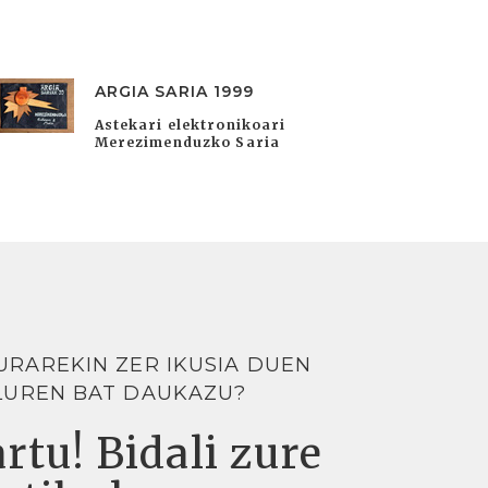
ARGIA SARIA 1999
Astekari elektronikoari
Merezimenduzko Saria
URAREKIN ZER IKUSIA DUEN
LUREN BAT DAUKAZU?
rtu! Bidali zure