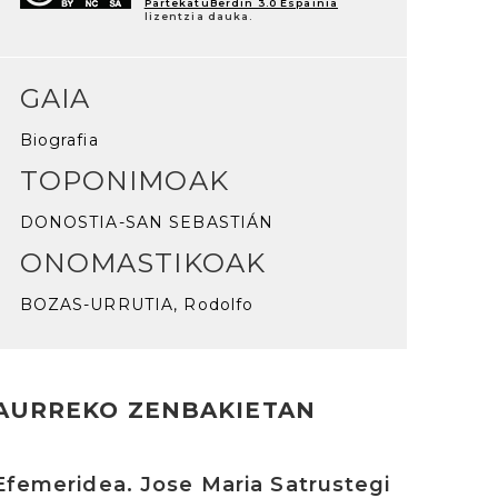
PartekatuBerdin 3.0 Espainia
lizentzia dauka.
GAIA
Biografia
TOPONIMOAK
DONOSTIA-SAN SEBASTIÁN
ONOMASTIKOAK
BOZAS-URRUTIA, Rodolfo
AURREKO ZENBAKIETAN
rakurri
Efemeridea. Jose Maria Satrustegi