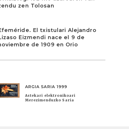
zendu zen Tolosan
rakurri
Efeméride. El txistulari Alejandro
Lizaso Eizmendi nace el 9 de
noviembre de 1909 en Orio
ARGIA SARIA 1999
Astekari elektronikoari
Merezimenduzko Saria