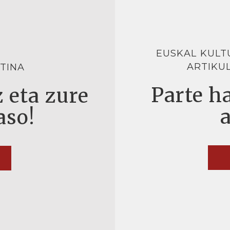
EUSKAL KULT
ARTIKU
TINA
Parte ha
 eta zure
aso!