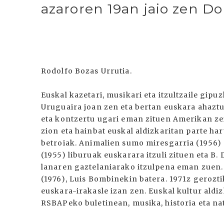
azaroren 19an jaio zen D
Rodolfo Bozas Urrutia.
Euskal kazetari, musikari eta itzultzaile gipu
Uruguaira joan zen eta bertan euskara ahaztu 
eta kontzertu ugari eman zituen Amerikan zei
zion eta hainbat euskal aldizkaritan parte h
betroiak. Animalien sumo miresgarria (1956) 
(1955) liburuak euskarara itzuli zituen eta 
lanaren gaztelaniarako itzulpena eman zuen. E
(1976), Luis Bombinekin batera. 1971z gerozt
euskara-irakasle izan zen. Euskal kultur aldi
RSBAPeko buletinean, musika, historia eta nat