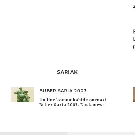
I
SARIAK
BUBER SARIA 2003
On line komunikabide onenari
Buber Saria 2003. Euskonews