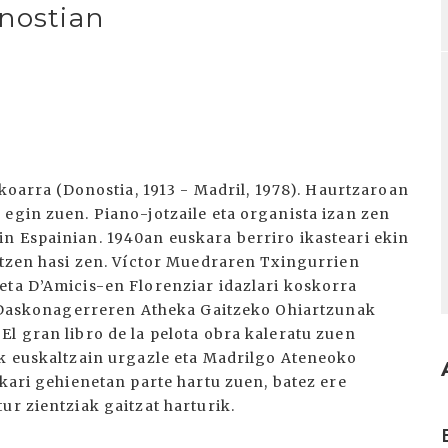
onostian
zkoarra (Donostia, 1913 - Madril, 1978). Haurtzaroan
egin zuen. Piano-jotzaile eta organista izan zen
n Espainian. 1940an euskara berriro ikasteari ekin
artzen hasi zen. Víctor Muedraren Txingurrien
eta D’Amicis-en Florenziar idazlari koskorra
B. Daskonagerreren Atheka Gaitzeko Ohiartzunak
l gran libro de la pelota obra kaleratu zuen
ik euskaltzain urgazle eta Madrilgo Ateneoko
zkari gehienetan parte hartu zuen, batez ere
ur zientziak gaitzat harturik.
I