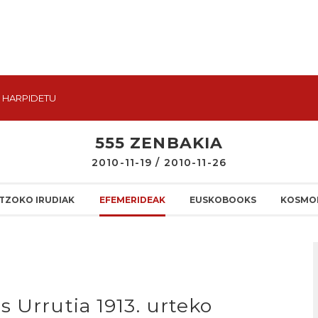
HARPIDETU
555 ZENBAKIA
2010-11-19 / 2010-11-26
TZOKO IRUDIAK
EFEMERIDEAK
EUSKOBOOKS
KOSMO
 Urrutia 1913. urteko