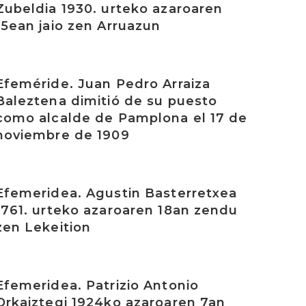
Zubeldia 1930. urteko azaroaren
15ean jaio zen Arruazun
rakurri
Efeméride. Juan Pedro Arraiza
Baleztena dimitió de su puesto
como alcalde de Pamplona el 17 de
noviembre de 1909
rakurri
Efemeridea. Agustin Basterretxea
1761. urteko azaroaren 18an zendu
zen Lekeition
rakurri
Efemeridea. Patrizio Antonio
Orkaiztegi 1924ko azaroaren 7an