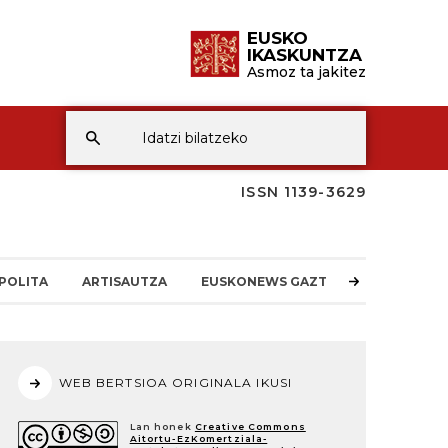
EUSKO
IKASKUNTZA
Asmoz ta jakitez
ISSN 1139-3629
POLITA
ARTISAUTZA
EUSKONEWS GAZTEA
WEB BERTSIOA ORIGINALA IKUSI
Lan honek
Creative Commons
Aitortu-EzKomertziala-