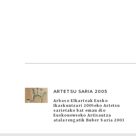
ARTETSU SARIA 2005
Arbaso Elkarteak Eusko
Ikaskuntzari 2005eko Artetsu
sarietako bat eman dio
Euskonewseko Artisautza
atalarengatik Buber Saria 2003