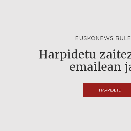
EUSKONEWS BULE
Harpidetu zaitez
emailean j
HARPIDETU