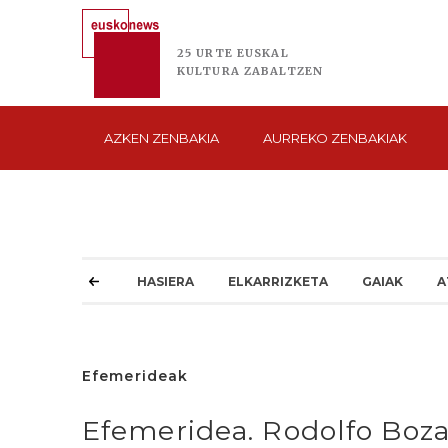
25 URTE
EUSKAL
KULTURA
ZABALTZEN
AZKEN
ZENBAKIA
AURREKO
ZENBAKIAK
HASIERA
ELKARRIZKETA
GAIAK
A
Efemerideak
Efemeridea. Rodolfo Bozas