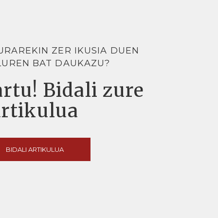
URAREKIN ZER IKUSIA DUEN
LUREN BAT DAUKAZU?
rtu! Bidali zure
artikulua
BIDALI ARTIKULUA