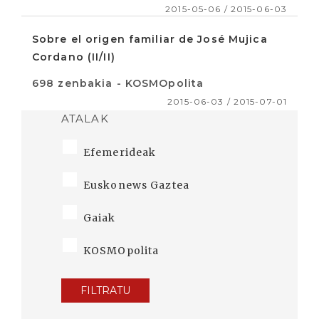
2015-05-06 / 2015-06-03
Sobre el origen familiar de José Mujica
Cordano (II/II)
698 zenbakia - KOSMOpolita
2015-06-03 / 2015-07-01
ATALAK
Efemerideak
Euskonews Gaztea
Gaiak
KOSMOpolita
FILTRATU