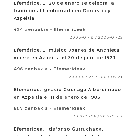
Efeméride. El 20 de enero se celebra la
tradicional tamborrada en Donostia y
Azpeitia
424 zenbakia - Efemerideak
2008-01-18 / 2008-01-25
Efeméride. El músico Joanes de Anchieta
muere en Azpeitia el 30 de julio de 1523
496 zenbakia - Efemerideak
2009-07-24 / 2009-07-31
Efeméride. Ignacio Goenaga Alberdi nace
en Azpeitia el 11 de enero de 1905
607 zenbakia - Efemerideak
2012-01-06 / 2012-01-13
Efemeridea. Ildefonso Gurruchaga,