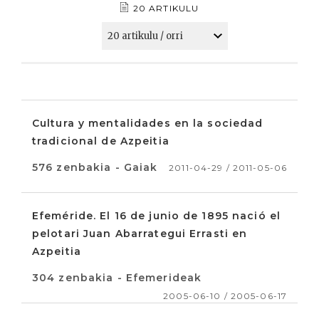
20 ARTIKULU
Cultura y mentalidades en la sociedad
tradicional de Azpeitia
576 zenbakia - Gaiak
2011-04-29 / 2011-05-06
Efeméride. El 16 de junio de 1895 nació el
pelotari Juan Abarrategui Errasti en
Azpeitia
304 zenbakia - Efemerideak
2005-06-10 / 2005-06-17