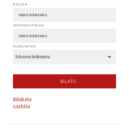
EGILEA
ONOMASTIKOA
HIZKUNTZA
BILATU
Bilaketa
garbitu