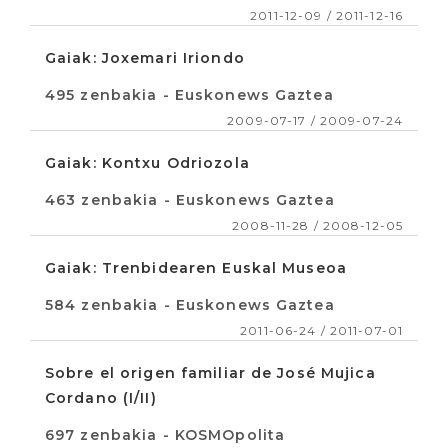
2011-12-09 / 2011-12-16
Gaiak: Joxemari Iriondo
495 zenbakia - Euskonews Gaztea
2009-07-17 / 2009-07-24
Gaiak: Kontxu Odriozola
463 zenbakia - Euskonews Gaztea
2008-11-28 / 2008-12-05
Gaiak: Trenbidearen Euskal Museoa
584 zenbakia - Euskonews Gaztea
2011-06-24 / 2011-07-01
Sobre el origen familiar de José Mujica
Cordano (I/II)
697 zenbakia - KOSMOpolita