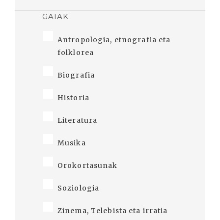
GAIAK
Antropologia, etnografia eta
folklorea
Biografia
Historia
Literatura
Musika
Orokortasunak
Soziologia
Zinema, Telebista eta irratia