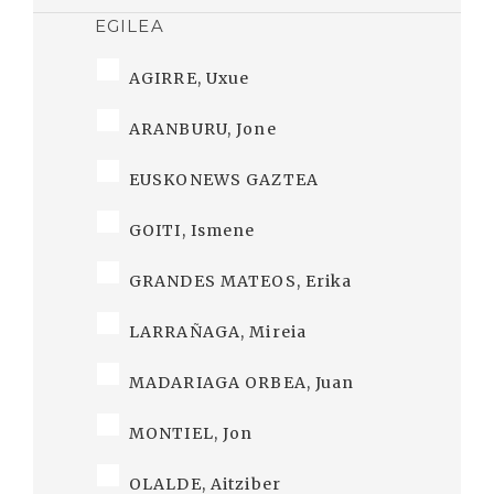
EGILEA
AGIRRE, Uxue
ARANBURU, Jone
EUSKONEWS GAZTEA
GOITI, Ismene
GRANDES MATEOS, Erika
LARRAÑAGA, Mireia
MADARIAGA ORBEA, Juan
MONTIEL, Jon
OLALDE, Aitziber