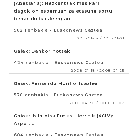
(Abeslaria): Hezkuntzak musikari
dagokion esparruan zaletasuna sortu
behar du ikasleengan
562 zenbakia - Euskonews Gaztea
2011-01-14 / 2011-01-21
Gaiak: Danbor hotsak
424 zenbakia - Euskonews Gaztea
2008-01-18 / 2008-01-25
Gaiak: Fernando Morillo. Idazlea
530 zenbakia - Euskonews Gaztea
2010-04-30 / 2010-05-07
Gaiak: Ibilaldiak Euskal Herritik (XCIV):
Azpeitia
604 zenbakia - Euskonews Gaztea