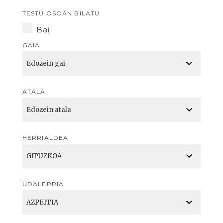
TESTU OSOAN BILATU
Bai
GAIA
ATALA
HERRIALDEA
UDALERRIA