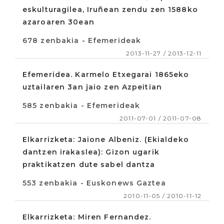
eskulturagilea, Iruñean zendu zen 1588ko
azaroaren 30ean
678 zenbakia - Efemerideak
2013-11-27 / 2013-12-11
Efemeridea. Karmelo Etxegarai 1865eko
uztailaren 3an jaio zen Azpeitian
585 zenbakia - Efemerideak
2011-07-01 / 2011-07-08
Elkarrizketa: Jaione Albeniz. (Ekialdeko
dantzen irakaslea): Gizon ugarik
praktikatzen dute sabel dantza
553 zenbakia - Euskonews Gaztea
2010-11-05 / 2010-11-12
Elkarrizketa: Miren Fernandez.