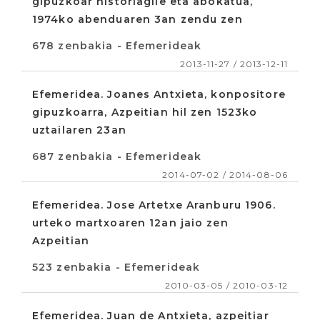
gipuzkoar historiagile eta abokatua,
1974ko abenduaren 3an zendu zen
678 zenbakia - Efemerideak
2013-11-27 / 2013-12-11
Efemeridea. Joanes Antxieta, konpositore
gipuzkoarra, Azpeitian hil zen 1523ko
uztailaren 23an
687 zenbakia - Efemerideak
2014-07-02 / 2014-08-06
Efemeridea. Jose Artetxe Aranburu 1906.
urteko martxoaren 12an jaio zen
Azpeitian
523 zenbakia - Efemerideak
2010-03-05 / 2010-03-12
Efemeridea. Juan de Antxieta, azpeitiar