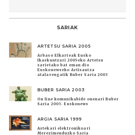
SARIAK
ARTETSU SARIA 2005
Arbaso Elkarteak Eusko
Ikaskuntzari 2005eko Artetsu
sarietako bat eman dio
Euskonewseko Artisautza
atalarengatik Buber Saria 2003
BUBER SARIA 2003
On line komunikabide onenari Buber
Saria 2003. Euskonews
ARGIA SARIA 1999
Astekari elektronikoari
Merezimenduzko Saria