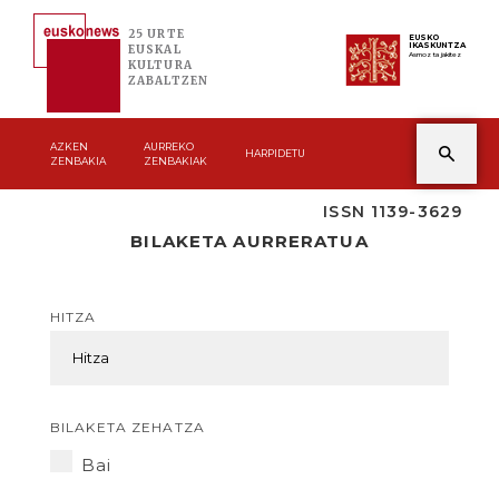
25 URTE
EUSKO
IKASKUNTZA
EUSKAL
Asmoz ta jakitez
KULTURA
ZABALTZEN
AZKEN
AURREKO
HARPIDETU
ZENBAKIA
ZENBAKIAK
ISSN 1139-3629
BILAKETA AURRERATUA
HITZA
BILAKETA ZEHATZA
Bai