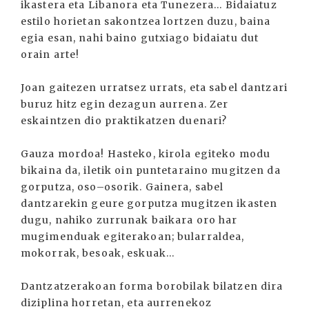
ikastera eta Libanora eta Tunezera... Bidaiatuz
estilo horietan sakontzea lortzen duzu, baina
egia esan, nahi baino gutxiago bidaiatu dut
orain arte!
Joan gaitezen urratsez urrats, eta sabel dantzari
buruz hitz egin dezagun aurrena. Zer
eskaintzen dio praktikatzen duenari?
Gauza mordoa! Hasteko, kirola egiteko modu
bikaina da, iletik oin puntetaraino mugitzen da
gorputza, oso–osorik. Gainera, sabel
dantzarekin geure gorputza mugitzen ikasten
dugu, nahiko zurrunak baikara oro har
mugimenduak egiterakoan; bularraldea,
mokorrak, besoak, eskuak...
Dantzatzerakoan forma borobilak bilatzen dira
diziplina horretan, eta aurrenekoz