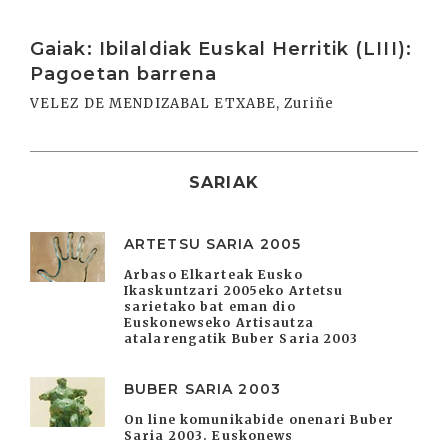
Irakurri
Gaiak: Ibilaldiak Euskal Herritik (LIII):
Pagoetan barrena
VELEZ DE MENDIZABAL ETXABE, Zuriñe
SARIAK
ARTETSU SARIA 2005
Arbaso Elkarteak Eusko
Ikaskuntzari 2005eko Artetsu
sarietako bat eman dio
Euskonewseko Artisautza
atalarengatik Buber Saria 2003
BUBER SARIA 2003
On line komunikabide onenari Buber
Saria 2003. Euskonews