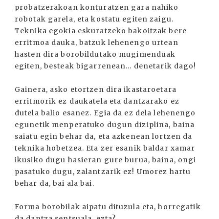
probatzerakoan konturatzen gara nahiko
robotak garela, eta kostatu egiten zaigu.
Teknika egokia eskuratzeko bakoitzak bere
erritmoa dauka, batzuk lehenengo urtean
hasten dira borobildutako mugimenduak
egiten, besteak bigarrenean... denetarik dago!
Gainera, asko etortzen dira ikastaroetara
erritmorik ez daukatela eta dantzarako ez
dutela balio esanez. Egia da ez dela lehenengo
egunetik menperatuko dugun diziplina, baina
saiatu egin behar da, eta azkenean lortzen da
teknika hobetzea. Eta zer esanik baldar xamar
ikusiko dugu hasieran gure burua, baina, ongi
pasatuko dugu, zalantzarik ez! Umorez hartu
behar da, bai ala bai.
Forma borobilak aipatu dituzula eta, horregatik
da dantza sentsuala, ezta?