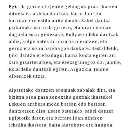
Egia da geroz eta jende gehiagok praktikatzen
dituela ekialdeko dantzak, baina horren
barruan ere estilo anitz daude. Sabel dantza
pixkanaka sartu da gurean, eta orain modan
dagoela esan genezake; Bollywoodeko dantzak
aldiz, kolpe batez ari dira barneratzen, eta
geroz eta sona handiagoa daukate. Bestaldetik,
Ijito dantza ere badago, baina kosta egiten ari
zaio gizarteratzea, eta ezezagunagoa da. Jaione,
Ekialdeko dantzak egiten. Argazkia: Jaione
Albenizek utzia.
Aipatutako dantzen eremuak zabalak dira, eta
bizitza osoa pasa zenezake guztiak ikasteko!
Lekuen arabera modu batean edo bestean
dantzatzen dira. Esate baterako, sabel dantza
Egiptotik dator, eta bertara joan nintzen
teknika ikastera, baita Marokora ere hangoa