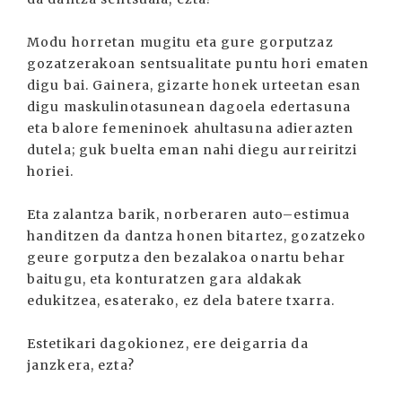
Modu horretan mugitu eta gure gorputzaz
gozatzerakoan sentsualitate puntu hori ematen
digu bai. Gainera, gizarte honek urteetan esan
digu maskulinotasunean dagoela edertasuna
eta balore femeninoek ahultasuna adierazten
dutela; guk buelta eman nahi diegu aurreiritzi
horiei.
Eta zalantza barik, norberaren auto–estimua
handitzen da dantza honen bitartez, gozatzeko
geure gorputza den bezalakoa onartu behar
baitugu, eta konturatzen gara aldakak
edukitzea, esaterako, ez dela batere txarra.
Estetikari dagokionez, ere deigarria da
janzkera, ezta?