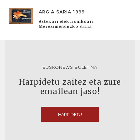
ARGIA SARIA 1999
Astekari elektronikoari
Merezimenduzko Saria
EUSKONEWS BULETINA
Harpidetu zaitez eta zure
emailean jaso!
HARPIDETU