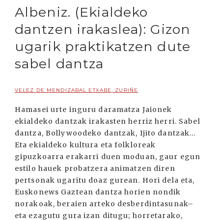
Albeniz. (Ekialdeko
dantzen irakaslea): Gizon
ugarik praktikatzen dute
sabel dantza
VELEZ DE MENDIZABAL ETXABE, ZURIÑE
Hamasei urte inguru daramatza Jaionek
ekialdeko dantzak irakasten herriz herri. Sabel
dantza, Bollywoodeko dantzak, Ijito dantzak...
Eta ekialdeko kultura eta folkloreak
gipuzkoarra erakarri duen moduan, gaur egun
estilo hauek probatzera animatzen diren
pertsonak ugaritu doaz gurean. Hori dela eta,
Euskonews Gaztean dantza horien nondik
norakoak, beraien arteko desberdintasunak–
eta ezagutu gura izan ditugu; horretarako,