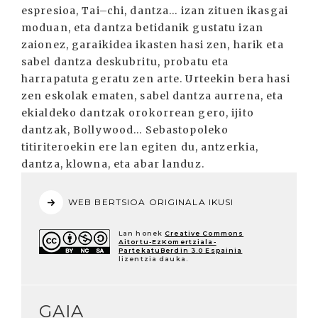
espresioa, Tai–chi, dantza... izan zituen ikasgai
moduan, eta dantza betidanik gustatu izan
zaionez, garaikidea ikasten hasi zen, harik eta
sabel dantza deskubritu, probatu eta
harrapatuta geratu zen arte. Urteekin bera hasi
zen eskolak ematen, sabel dantza aurrena, eta
ekialdeko dantzak orokorrean gero, ijito
dantzak, Bollywood... Sebastopoleko
titiriteroekin ere lan egiten du, antzerkia,
dantza, klowna, eta abar landuz.
WEB BERTSIOA ORIGINALA IKUSI
Lan honek
Creative Commons
Aitortu-EzKomertziala-
PartekatuBerdin 3.0 Espainia
lizentzia dauka.
GAIA