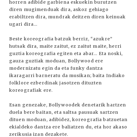
horren adibide garbiena eskuekin burutzen
diren mugimenduak dira, askoz gehiago
erabiltzen dira, mundrak deitzen diren keinuak
ugari dira...
Beste koreografia batzuk berriz, “azukre”
hutsak dira, maite zaitut, ez zaitut maite, herri
guztia koreografia egiten eta abar... Eta noski,
gauza guztiak moduan, Bollywood ere
modernizatu egin da eta funky dantza
ikaragarri barneratu da musikan; baita Indiako
folklore ezberdinak jasotzen dituzten
koreografiak ere.
Esan genezake, Bollywoodek denetarik hartzen
duela bere baitan, eta saltsa pausuak sartzen
dituen moduan, adibidez, koreografia batzuetan
ekialdeko dantza ere baliatzen du, eta hor akaso
zerikusia izan dezakete.