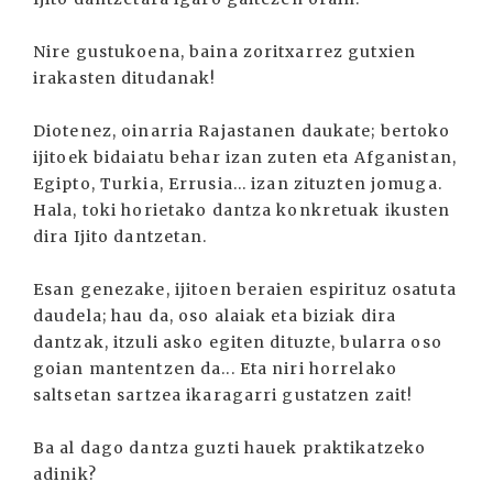
Nire gustukoena, baina zoritxarrez gutxien
irakasten ditudanak!
Diotenez, oinarria Rajastanen daukate; bertoko
ijitoek bidaiatu behar izan zuten eta Afganistan,
Egipto, Turkia, Errusia... izan zituzten jomuga.
Hala, toki horietako dantza konkretuak ikusten
dira Ijito dantzetan.
Esan genezake, ijitoen beraien espirituz osatuta
daudela; hau da, oso alaiak eta biziak dira
dantzak, itzuli asko egiten dituzte, bularra oso
goian mantentzen da... Eta niri horrelako
saltsetan sartzea ikaragarri gustatzen zait!
Ba al dago dantza guzti hauek praktikatzeko
adinik?