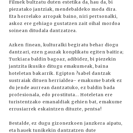
Filmek bultzatu duten estetika da, hau da, bi
piezatako jantziak, mendebaldeko moda dira.
Eta horrelako arropak baino, niri pertsonalki,
askoz ere gehiago gustatzen zait oihal mordoa
soinean ditudala dantzatzea.
Azken finean, kulturalki begiratu behar diogu
dantzari, ezen gauzak konplikatu egiten baitira;
Turkiara baldin bagoaz, adibidez, bi piezekin
jantzita ikusiko ditugu emakumeak, baina
hoteletan bakarrik. Egipton ?sabel dantzak
sustraiak dituen herrialdea– emakume batek ez
du jende aurrean dantzatuko, ez baldin bada
profesionala, edo prostituta... Hoteletan ere
turistentzako emanaldiak gehien bat, emakume
errusiarrek eskaintzen dituzte, pentsa!
Bestalde, ez dugu gizonezkoen janzkera aipatu,
eta hauek tunikekin dantzatzen dute