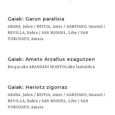
Irakurri
Gaiak: Garun paralisia
ARANA, Julen / BEITIA, Asier / GARITANO, Imanol /
REVILLA, Nahia / SAN MIGUEL, Libe / SAN
TORCUATO, Amaia
Irakurri
Gaiak: Amets Arzallus ezagutzen
Bergarako ARANZADI IKASTOLAko lantaldea
Irakurri
Gaiak: Heriotz zigorraz
ARANA, Julen / BEITIA, Asier / GARITANO, Imanol /
REVILLA, Nahia / SAN MIGUEL, Libe / SAN
TORCUATO, Amaia