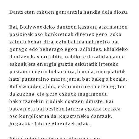
Dantzetan eskuen garrantzia handia dela diozu.
Bai, Bollywoodeko dantzen kasuan, atzamarren
posizioak oso konkretuak direnez gero, asko
zaindu behar dira, ezin baitira milimetro bat
gorago edo beherago egon, adibidez. Ekialdeko
dantzen kasuan aldiz, nahiko erlaxatuta daude
eskuak eta energia guztia eskutatik irteteko
posizioan egon behar dira, hau da, omoplatotik
hatz puntaraino marra jarrai bat balego bezala.
Bollywooden aldiz, eskumuturrean eten egiten
da zuzena, eta gero eskuek mugimendu
bakoitzarekin irudiak osatzen dituzte. Bai
batean eta bai bestean jarrera egokia lortzea
oso konplikatua da. Rajastaneko dantzak.
Argazkia: Jaione Albenizek utzia.
Ijito dantzetara igaro gaitezen orain.