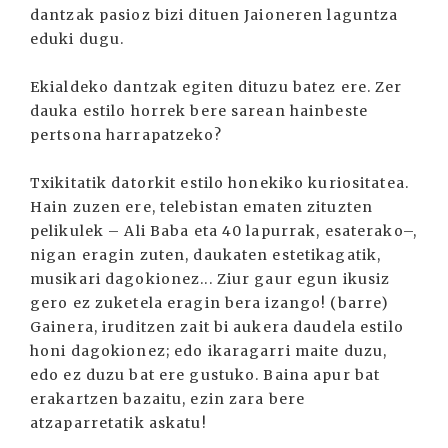
dantzak pasioz bizi dituen Jaioneren laguntza
eduki dugu.
Ekialdeko dantzak egiten dituzu batez ere. Zer
dauka estilo horrek bere sarean hainbeste
pertsona harrapatzeko?
Txikitatik datorkit estilo honekiko kuriositatea.
Hain zuzen ere, telebistan ematen zituzten
pelikulek – Ali Baba eta 40 lapurrak, esaterako–,
nigan eragin zuten, daukaten estetikagatik,
musikari dagokionez... Ziur gaur egun ikusiz
gero ez zuketela eragin bera izango! (barre)
Gainera, iruditzen zait bi aukera daudela estilo
honi dagokionez; edo ikaragarri maite duzu,
edo ez duzu bat ere gustuko. Baina apur bat
erakartzen bazaitu, ezin zara bere
atzaparretatik askatu!