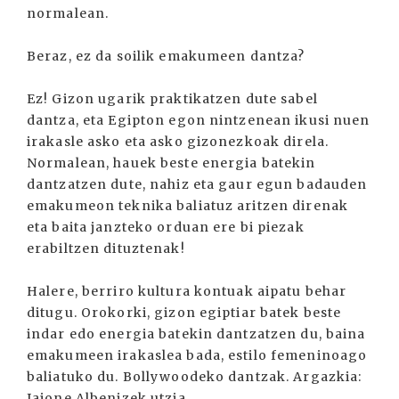
normalean.
Beraz, ez da soilik emakumeen dantza?
Ez! Gizon ugarik praktikatzen dute sabel
dantza, eta Egipton egon nintzenean ikusi nuen
irakasle asko eta asko gizonezkoak direla.
Normalean, hauek beste energia batekin
dantzatzen dute, nahiz eta gaur egun badauden
emakumeon teknika baliatuz aritzen direnak
eta baita janzteko orduan ere bi piezak
erabiltzen dituztenak!
Halere, berriro kultura kontuak aipatu behar
ditugu. Orokorki, gizon egiptiar batek beste
indar edo energia batekin dantzatzen du, baina
emakumeen irakaslea bada, estilo femeninoago
baliatuko du. Bollywoodeko dantzak. Argazkia:
Jaione Albenizek utzia.