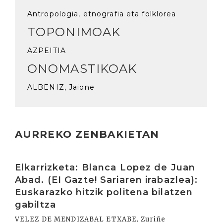
Antropologia, etnografia eta folklorea
TOPONIMOAK
AZPEITIA
ONOMASTIKOAK
ALBENIZ, Jaione
AURREKO ZENBAKIETAN
Irakurri
Elkarrizketa: Blanca Lopez de Juan
Abad. (EI Gazte! Sariaren irabazlea):
Euskarazko hitzik politena bilatzen
gabiltza
VELEZ DE MENDIZABAL ETXABE, Zuriñe