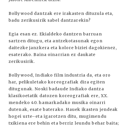
Bollywood dantzak ere irakasten dituzula eta,
badu zerikusirik sabel dantzarekin?
Egia esan ez. Ekialdeko dantzen barruan
sartzen ditugu, eta antzekotasunak egon
daitezke janzkera eta kolore biziei dagokienez,
esaterako. Baina oinarrian ez daukate
zerikusirik.
Bollywood, Indiako film industria da, eta oro
har, pelikuletako koreografiak dira egiten
ditugunak. Noski badaude Indiako dantza
klasikoetatik datozen koreografiak ere, XX.
mendeko 40. hamarkadako musika oinarri
dutenak, esate baterako. Hauek ikasten jendeak
hogei urte–eta igarotzen ditu, mugimendu
txikiena ere behin eta berriz leundu behar baita;