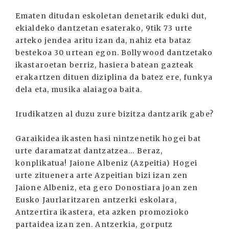
Ematen ditudan eskoletan denetarik eduki dut,
ekialdeko dantzetan esaterako, 9tik 73 urte
arteko jendea aritu izan da, nahiz eta bataz
bestekoa 30 urtean egon. Bollywood dantzetako
ikastaroetan berriz, hasiera batean gazteak
erakartzen dituen diziplina da batez ere, funkya
dela eta, musika alaiagoa baita.
Irudikatzen al duzu zure bizitza dantzarik gabe?
Garaikidea ikasten hasi nintzenetik hogei bat
urte daramatzat dantzatzea... Beraz,
konplikatua! Jaione Albeniz (Azpeitia) Hogei
urte zituenera arte Azpeitian bizi izan zen
Jaione Albeniz, eta gero Donostiara joan zen
Eusko Jaurlaritzaren antzerki eskolara,
Antzertira ikastera, eta azken promozioko
partaidea izan zen. Antzerkia, gorputz