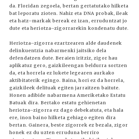
da. Floridan zegoela, bertan gertatutako hilketa
bat leporatu zioten. Nahiz eta DNA probak, ileak
eta hatz–markak bereak ez izan, erruduntzat jo
dute eta heriotza–zigorrarekin kondenatu dute.
Heriotza–zigorra ezartzearen alde daudenek
delinkuentzia nabarmenki jaitsiko dela
defendatzen dute. Beraien iritziz, zigor hau
aplikatuz gero, gaizkileengan beldurra sortzen
da, eta horrela ez lukete legearen aurkako
aktibitaterik egingo. Baina, hori ez da horrela,
gaizkileek delituak egiten jarraitzen baitute.
Honen adibide nabarmena Ameriketako Estatu
Batuak dira. Bertako estatu gehienetan
heriotza–zigorra ez dago debekatuta, eta hala
ere, inon baino hilketa gehiago egiten dira
bertan. Gainera, beste zigorrek ez bezala, zigor
honek ez du uzten erruduna berriro