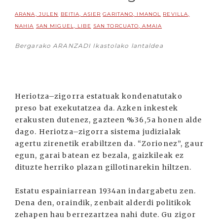
ARANA, JULEN
BEITIA, ASIER
GARITANO, IMANOL
REVILLA,
NAHIA
SAN MIGUEL, LIBE
SAN TORCUATO, AMAIA
Bergarako ARANZADI Ikastolako lantaldea
Heriotza–zigorra estatuak kondenatutako
preso bat exekutatzea da. Azken inkestek
erakusten dutenez, gazteen %36,5a honen alde
dago. Heriotza–zigorra sistema judizialak
agertu zirenetik erabiltzen da. “Zorionez”, gaur
egun, garai batean ez bezala, gaizkileak ez
dituzte herriko plazan gillotinarekin hiltzen.
Estatu espainiarrean 1934an indargabetu zen.
Dena den, oraindik, zenbait alderdi politikok
zehapen hau berrezartzea nahi dute. Gu zigor