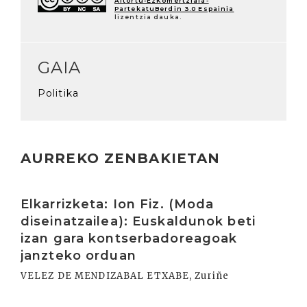
Aitortu-EzKomertziala-
PartekatuBerdin 3.0 Espainia
lizentzia dauka.
GAIA
Politika
AURREKO ZENBAKIETAN
Irakurri
Elkarrizketa: Ion Fiz. (Moda
diseinatzailea): Euskaldunok beti
izan gara kontserbadoreagoak
janzteko orduan
VELEZ DE MENDIZABAL ETXABE, Zuriñe