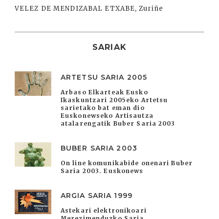
VELEZ DE MENDIZABAL ETXABE, Zuriñe
SARIAK
ARTETSU SARIA 2005
Arbaso Elkarteak Eusko
Ikaskuntzari 2005eko Artetsu
sarietako bat eman dio
Euskonewseko Artisautza
atalarengatik Buber Saria 2003
BUBER SARIA 2003
On line komunikabide onenari Buber
Saria 2003. Euskonews
ARGIA SARIA 1999
Astekari elektronikoari
Merezimenduzko Saria