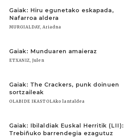
Irakurri
Gaiak: Hiru egunetako eskapada,
Nafarroa aldera
MURGIALDAY, Ariadna
Irakurri
Gaiak: Munduaren amaieraz
ETXANIZ, Julen
Irakurri
Gaiak: The Crackers, punk doinuen
sortzaileak
OLABIDE IKASTOLAko lantaldea
Irakurri
Gaiak: Ibilaldiak Euskal Herritik (LII):
Trebiñuko barrendegia ezagutuz