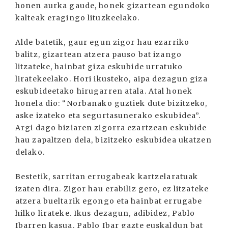
honen aurka gaude, honek gizartean egundoko
kalteak eragingo lituzkeelako.
Alde batetik, gaur egun zigor hau ezarriko
balitz, gizartean atzera pauso bat izango
litzateke, hainbat giza eskubide urratuko
liratekeelako. Hori ikusteko, aipa dezagun giza
eskubideetako hirugarren atala. Atal honek
honela dio: “Norbanako guztiek dute bizitzeko,
aske izateko eta segurtasunerako eskubidea”.
Argi dago biziaren zigorra ezartzean eskubide
hau zapaltzen dela, bizitzeko eskubidea ukatzen
delako.
Bestetik, sarritan errugabeak kartzelaratuak
izaten dira. Zigor hau erabiliz gero, ez litzateke
atzera bueltarik egongo eta hainbat errugabe
hilko lirateke. Ikus dezagun, adibidez, Pablo
Ibarren kasua. Pablo Ibar gazte euskaldun bat