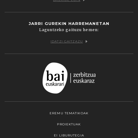
JARRI GUREKIN HARREMANETAN
Laguntzeko gaituzu hemen:
IDATZI GAITZAZU
EREMU TEMATIKOAK
PROIEKTUAK
EI LIBURUTEGIA