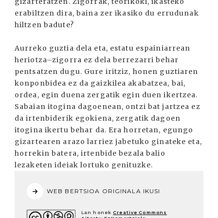
gizarteratzen. Zigorrak, teorikoki, ikasteko
erabiltzen dira, baina zer ikasiko du errudunak
hiltzen badute?
Aurreko guztia dela eta, estatu espainiarrean
heriotza–zigorra ez dela berrezarri behar
pentsatzen dugu. Gure iritziz, honen guztiaren
konponbidea ez da gaizkilea akabatzea, bai,
ordea, egin duena zergatik egin duen ikertzea.
Sabaian itogina dagoenean, ontzi bat jartzea ez
da irtenbiderik egokiena, zergatik dagoen
itogina ikertu behar da. Era horretan, egungo
gizartearen arazo larriez jabetuko ginateke eta,
horrekin batera, irtenbide bezala balio
lezaketen ideiak lortuko genituzke.
WEB BERTSIOA ORIGINALA IKUSI
Lan honek
Creative Commons