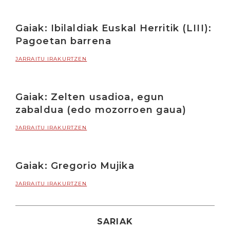
Gaiak: Ibilaldiak Euskal Herritik (LIII):
Pagoetan barrena
JARRAITU IRAKURTZEN
Gaiak: Zelten usadioa, egun
zabaldua (edo mozorroen gaua)
JARRAITU IRAKURTZEN
Gaiak: Gregorio Mujika
JARRAITU IRAKURTZEN
SARIAK