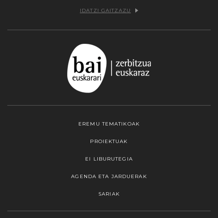
IDATZI GAITZAZU
EREMU TEMATIKOAK
PROIEKTUAK
EI LIBURUTEGIA
AGENDA ETA JARDUERAK
SARIAK