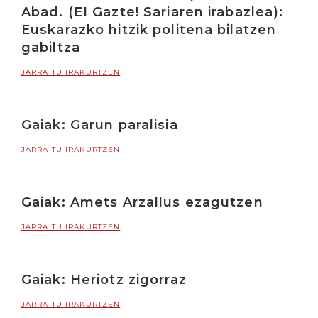
Abad. (EI Gazte! Sariaren irabazlea):
Euskarazko hitzik politena bilatzen
gabiltza
JARRAITU IRAKURTZEN
Gaiak: Garun paralisia
JARRAITU IRAKURTZEN
Gaiak: Amets Arzallus ezagutzen
JARRAITU IRAKURTZEN
Gaiak: Heriotz zigorraz
JARRAITU IRAKURTZEN