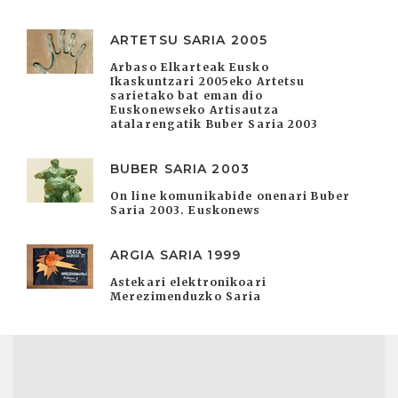
ARTETSU SARIA 2005
Arbaso Elkarteak Eusko
Ikaskuntzari 2005eko Artetsu
sarietako bat eman dio
Euskonewseko Artisautza
atalarengatik Buber Saria 2003
BUBER SARIA 2003
On line komunikabide onenari Buber
Saria 2003. Euskonews
ARGIA SARIA 1999
Astekari elektronikoari
Merezimenduzko Saria