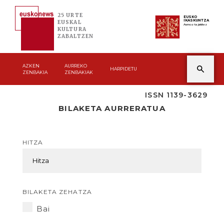
25 URTE
EUSKO
IKASKUNTZA
EUSKAL
Asmoz ta jakitez
KULTURA
ZABALTZEN
AZKEN
AURREKO
HARPIDETU
ZENBAKIA
ZENBAKIAK
ISSN 1139-3629
BILAKETA AURRERATUA
HITZA
BILAKETA ZEHATZA
Bai