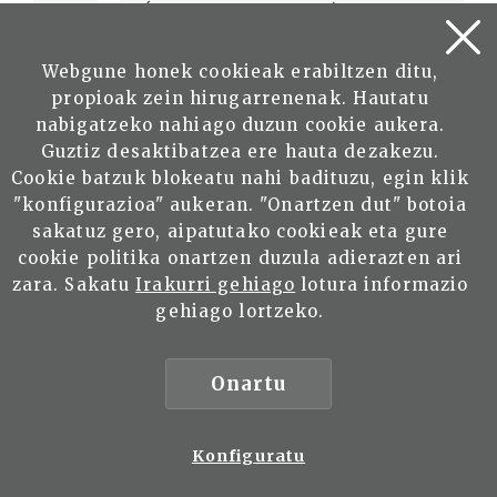
PÉREZ DE AYALA, Ramón
PÉREZ GALDÓS, Benito
Webgune honek cookieak erabiltzen ditu,
propioak zein hirugarrenenak. Hautatu
PLAZAOLA ARTOLA, Juan
nabigatzeko nahiago duzun cookie aukera.
Guztiz desaktibatzea ere hauta dezakezu.
PRIETO TUERO, Indalecio
Cookie batzuk blokeatu nahi badituzu, egin klik
"konfigurazioa" aukeran. "Onartzen dut" botoia
REGOYOS VALDÉS, Darío de
sakatuz gero, aipatutako cookieak eta gure
cookie politika onartzen duzula adierazten ari
RÍOS URRUTI, Fernando de los
zara. Sakatu
Irakurri gehiago
lotura informazio
gehiago lortzeko.
SAN CRISTÓBAL, Alberto
SAN MARTÍN ORTIZ DE ZARATE,
Onartu
Juan
SANTAMARÍA ANSA, Carlos
Konfiguratu