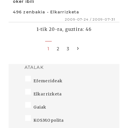
oker ibili
496 zenbakia - Elkarrizketa
2009-07-24 / 2009-07-31
1-tik 20-ra, guztira: 46
›
1
2
3
ATALAK
Efemerideak
Elkarrizketa
Gaiak
KOSMOpolita