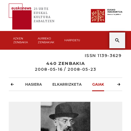
25 URTE
EUSKO
IKASKUNTZA
EUSKAL
Asmoz ta jakitez
KULTURA
ZABALTZEN
AZKEN
AURREKO
HARPIDETU
ZENBAKIA
ZENBAKIAK
ISSN 1139-3629
440 ZENBAKIA
2008-05-16 / 2008-05-23
HASIERA
ELKARRIZKETA
GAIAK
ATZOKO