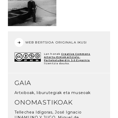
WEB BERTSIOA ORIGINALA IKUSI
Lan honek
Creative Commons
Aitortu-EzKomertziala-
PartekatuBerdin 3.0 Espainia
lizentzia dauka.
GAIA
Artxiboak, liburutegiak eta museoak
ONOMASTIKOAK
Tellechea Idígoras, José Ignacio
UNAMUNO Y JUGO, Miguel de