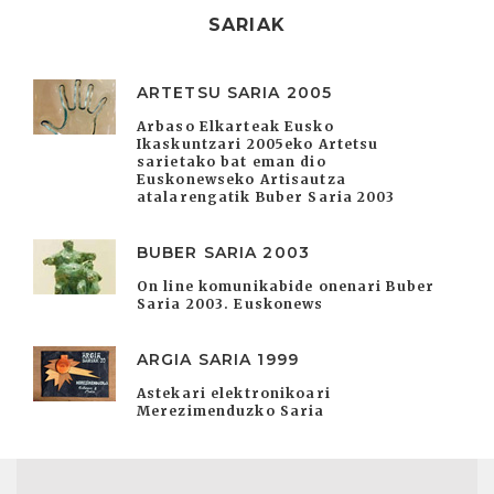
SARIAK
ARTETSU SARIA 2005
Arbaso Elkarteak Eusko
Ikaskuntzari 2005eko Artetsu
sarietako bat eman dio
Euskonewseko Artisautza
atalarengatik Buber Saria 2003
BUBER SARIA 2003
On line komunikabide onenari Buber
Saria 2003. Euskonews
ARGIA SARIA 1999
Astekari elektronikoari
Merezimenduzko Saria