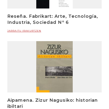
Reseña. Fabrikart: Arte, Tecnología,
Industria, Sociedad Nº 6
JARRAITU IRAKURTZEN
Aipamena. Zizur Nagusiko: historian
ibiltari