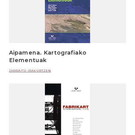
Aipamena. Kartografiako
Elementuak
JARRAITU IRAKURTZEN