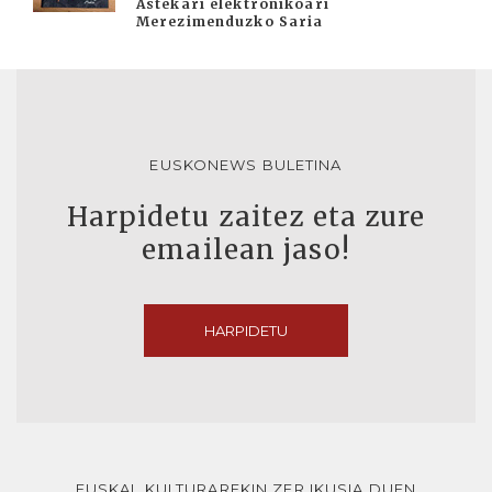
Astekari elektronikoari
Merezimenduzko Saria
EUSKONEWS BULETINA
Harpidetu zaitez eta zure
emailean jaso!
HARPIDETU
EUSKAL KULTURAREKIN ZER IKUSIA DUEN