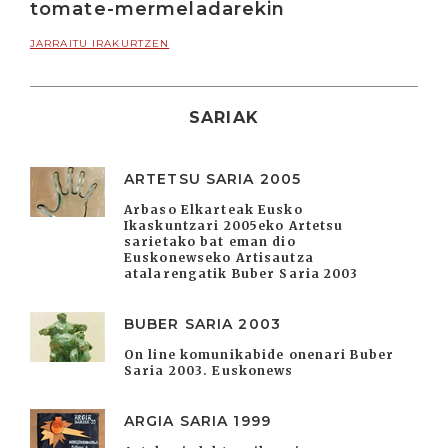
tomate-mermeladarekin
JARRAITU IRAKURTZEN
SARIAK
ARTETSU SARIA 2005
Arbaso Elkarteak Eusko
Ikaskuntzari 2005eko Artetsu
sarietako bat eman dio
Euskonewseko Artisautza
atalarengatik Buber Saria 2003
BUBER SARIA 2003
On line komunikabide onenari Buber
Saria 2003. Euskonews
ARGIA SARIA 1999