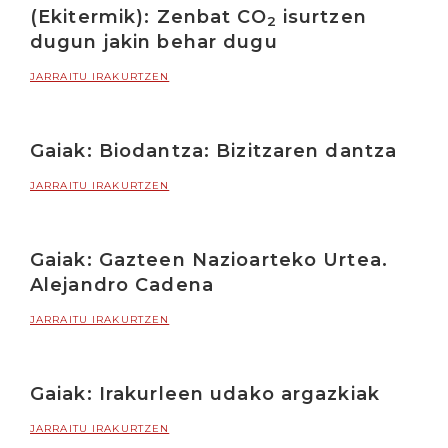
(Ekitermik): Zenbat CO
isurtzen
2
dugun jakin behar dugu
JARRAITU IRAKURTZEN
Gaiak: Biodantza: Bizitzaren dantza
JARRAITU IRAKURTZEN
Gaiak: Gazteen Nazioarteko Urtea.
Alejandro Cadena
JARRAITU IRAKURTZEN
Gaiak: Irakurleen udako argazkiak
JARRAITU IRAKURTZEN