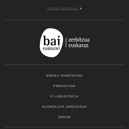
IDATZI GAITZAZU
EREMU TEMATIKOAK
PROIEKTUAK
EI LIBURUTEGIA
AGENDA ETA JARDUERAK
SARIAK