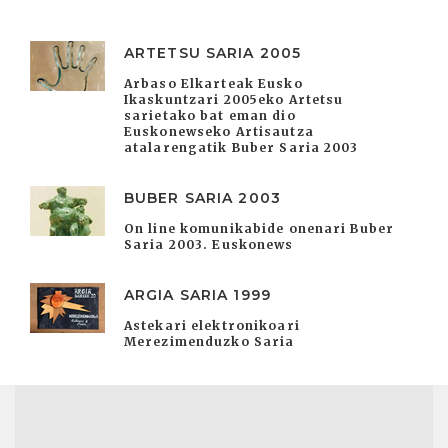
ARTETSU SARIA 2005
Arbaso Elkarteak Eusko
Ikaskuntzari 2005eko Artetsu
sarietako bat eman dio
Euskonewseko Artisautza
atalarengatik Buber Saria 2003
BUBER SARIA 2003
On line komunikabide onenari Buber
Saria 2003. Euskonews
ARGIA SARIA 1999
Astekari elektronikoari
Merezimenduzko Saria