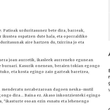
e. Patioak urduritasunez bete dira, barreak,
r ikustea ospatzen dute hala, eta oporraldiko
duritasunak aire hartzen du, txirrina jo eta
nera joan aurretik, ikasleek aurreneko egunean
I
e buruari. Kasurik onenean, beraien tokian egongo
tatuko, eta kosta egingo zaio gazteak baretzea,
ola menderatu nerabezaroan dagoen neska–mutil
gongo dira... Baina ez. Akaso inkontzienteki egingo
la, “ikasturte osoan ezin esnatu eta lehenengo
I