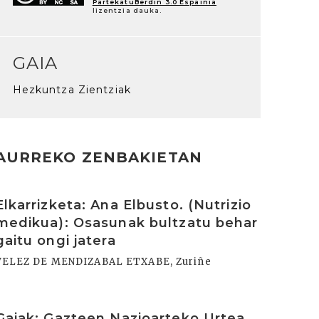
PartekatuBerdin 3.0 Espainia
lizentzia dauka.
GAIA
Hezkuntza Zientziak
AURREKO ZENBAKIETAN
rakurri
Elkarrizketa: Ana Elbusto. (Nutrizio
medikua): Osasunak bultzatu behar
gaitu ongi jatera
VELEZ DE MENDIZABAL ETXABE, Zuriñe
rakurri
Gaiak: Gazteen Nazioarteko Urtea.