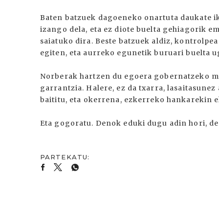
Baten batzuek dagoeneko onartuta daukate i
izango dela, eta ez diote buelta gehiagorik 
saiatuko dira. Beste batzuek aldiz, kontrolpea
egiten, eta aurreko egunetik buruari buelta u
Norberak hartzen du egoera gobernatzeko m
garrantzia. Halere, ez da txarra, lasaitasune
baititu, eta okerrena, ezkerreko hankarekin e
Eta gogoratu. Denok eduki dugu adin hori, de