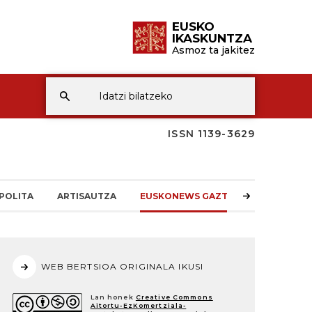
EUSKO
IKASKUNTZA
Asmoz ta jakitez
ISSN 1139-3629
POLITA
ARTISAUTZA
EUSKONEWS GAZTEA
WEB BERTSIOA ORIGINALA IKUSI
Lan honek
Creative Commons
Aitortu-EzKomertziala-