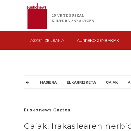
25 URTE
EUSKAL
KULTURA
ZABALTZEN
AZKEN
ZENBAKIA
AURREKO
ZENBAKIAK
HASIERA
ELKARRIZKETA
GAIAK
A
Euskonews Gaztea
Gaiak: Irakaslearen nerbi