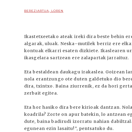
BEREZIARTUA, LOREN
Ikastetxeetako ateak ireki dira beste behin er
algarak, uluak. Neska–mutilek berriz ere elka
kontuak elkarri esaten dizkiete. Ikaslearen ur
ikasgelara sartzean ere zalapartak jarraituz.
Eta bestaldean daukagu irakaslea. Goizean la
nola erantzungo ote duten galdetuko dio ber
dira, txintxo. Baina ziurrenik, ez da hori ger
zerbait egitea.
Eta hor hasiko dira bere kirioak dantzan. N
koadrila? Zorte on apur batekin, lo antzean e
dute, baina badirudi izorratu nahian dabiltza
egunean ezin lasaitu!”, pentsatuko du.