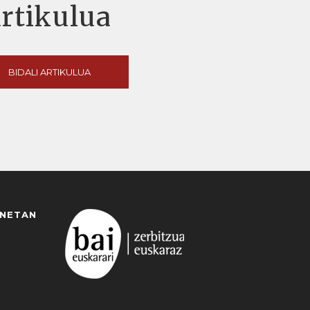
artikulua
BIDALI ARTIKULUA
ANETAN