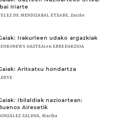
Ibai Iriarte
VELEZ DE MENDIZABAL ETXABE, Zuriñe
rakurri
Gaiak: Irakurleen udako argazkiak
EUSKONEWS GAZTEAren ERREDAKZIOA
rakurri
Gaiak: Aritxatxu hondartza
ADEVE
rakurri
Gaiak: Ibilaldiak nazioartean:
Buenos Airesetik
GONZÁLEZ ZALDUA, Martha