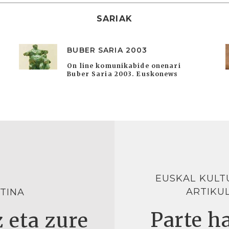
SARIAK
BUBER SARIA 2003
On line komunikabide onenari
Buber Saria 2003. Euskonews
EUSKAL KULT
ARTIKU
TINA
Parte ha
 eta zure