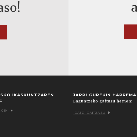
aso!
USKO IKASKUNTZAREN
JARRI GUREKIN HARREM
E
Laguntzeko gaituzu hemen:
EGIN
IDATZI GAITZAZU