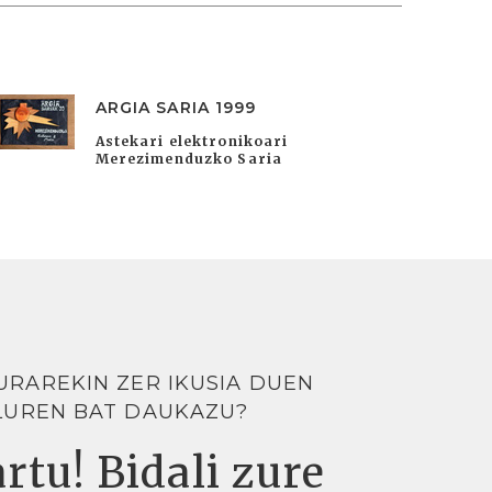
ARGIA SARIA 1999
Astekari elektronikoari
Merezimenduzko Saria
URAREKIN ZER IKUSIA DUEN
LUREN BAT DAUKAZU?
rtu! Bidali zure