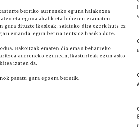
kasturte berriko aurreneko eguna halakoxea
ematen eta eguna ahalik eta hoberen eramaten
n gura dituzte ikasleak, saiatuko dira ezerk huts ez
gari emanda, egun berria tentsioz hasiko dute.
I
odua. Bakoitzak ematen dio eman beharreko
z aritzea aurreneko egunean, ikasturteak egun asko
kitea izaten da.
I
nok pasatu gara egoera beretik.
I