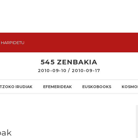
HARPIDETU
545 ZENBAKIA
2010-09-10 / 2010-09-17
TZOKO IRUDIAK
EFEMERIDEAK
EUSKOBOOKS
KOSMO
oak