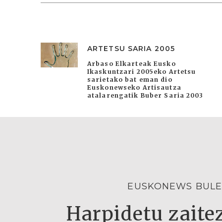
ARTETSU SARIA 2005
Arbaso Elkarteak Eusko
Ikaskuntzari 2005eko Artetsu
sarietako bat eman dio
Euskonewseko Artisautza
atalarengatik Buber Saria 2003
EUSKONEWS BULE
Harpidetu zaitez