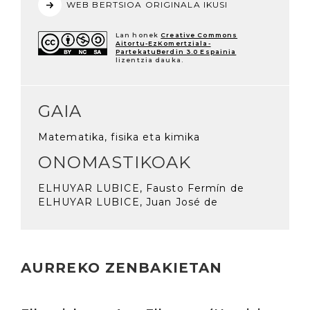
WEB BERTSIOA ORIGINALA IKUSI
Lan honek
Creative Commons
Aitortu-EzKomertziala-
PartekatuBerdin 3.0 Espainia
lizentzia dauka.
GAIA
Matematika, fisika eta kimika
ONOMASTIKOAK
ELHUYAR LUBICE, Fausto Fermín de
ELHUYAR LUBICE, Juan José de
AURREKO ZENBAKIETAN
Irakurri