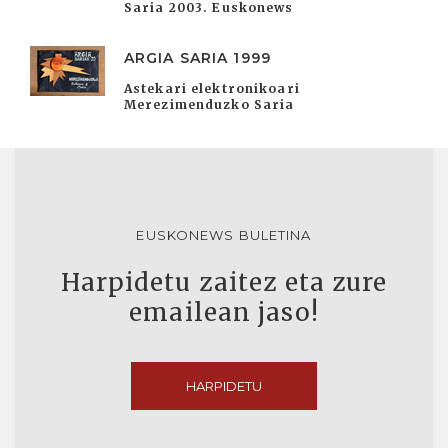
Saria 2003. Euskonews
ARGIA SARIA 1999
Astekari elektronikoari
Merezimenduzko Saria
EUSKONEWS BULETINA
Harpidetu zaitez eta zure
emailean jaso!
HARPIDETU