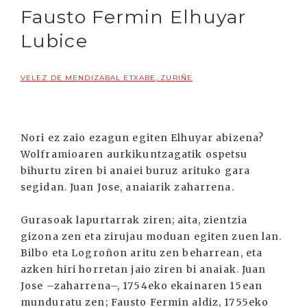
Fausto Fermin Elhuyar
Lubice
VELEZ DE MENDIZABAL ETXABE, ZURIÑE
Nori ez zaio ezagun egiten Elhuyar abizena?
Wolframioaren aurkikuntzagatik ospetsu
bihurtu ziren bi anaiei buruz arituko gara
segidan. Juan Jose, anaiarik zaharrena.
Gurasoak lapurtarrak ziren; aita, zientzia
gizona zen eta zirujau moduan egiten zuen lan.
Bilbo eta Logroñon aritu zen beharrean, eta
azken hiri horretan jaio ziren bi anaiak. Juan
Jose –zaharrena–, 1754eko ekainaren 15ean
munduratu zen; Fausto Fermin aldiz, 1755eko