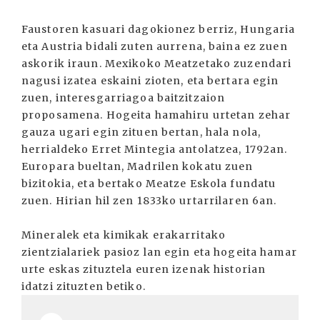
Faustoren kasuari dagokionez berriz, Hungaria
eta Austria bidali zuten aurrena, baina ez zuen
askorik iraun. Mexikoko Meatzetako zuzendari
nagusi izatea eskaini zioten, eta bertara egin
zuen, interesgarriagoa baitzitzaion
proposamena. Hogeita hamahiru urtetan zehar
gauza ugari egin zituen bertan, hala nola,
herrialdeko Erret Mintegia antolatzea, 1792an.
Europara bueltan, Madrilen kokatu zuen
bizitokia, eta bertako Meatze Eskola fundatu
zuen. Hirian hil zen 1833ko urtarrilaren 6an.
Mineralek eta kimikak erakarritako
zientzialariek pasioz lan egin eta hogeita hamar
urte eskas zituztela euren izenak historian
idatzi zituzten betiko.