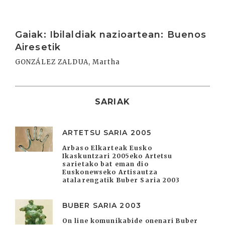
Irakurri
Gaiak: Ibilaldiak nazioartean: Buenos
Airesetik
GONZÁLEZ ZALDUA, Martha
SARIAK
ARTETSU SARIA 2005
Arbaso Elkarteak Eusko
Ikaskuntzari 2005eko Artetsu
sarietako bat eman dio
Euskonewseko Artisautza
atalarengatik Buber Saria 2003
BUBER SARIA 2003
On line komunikabide onenari Buber