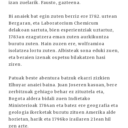
izan zuelarik. Fausto, gazteena.
Bi anaiek bat egin zuten berriz ere 1782. urtean
Bergaran, eta Laboratorium Chemicum
delakoan sartuta, bien esperientziak uztartuz,
1783an ezagutzera eman zuten aurkikuntza
burutu zuten. Hain zuzen ere, wolframioa
isolatzea lortu zuten. Albisteak sona eduki zuen,
eta beraien izenak ospetsu bilakatzen hasi
ziren.
Patuak beste abentura batzuk ekarri zizkien
Elhuyar anaiei baina. Juan Joseren kasuan, bere
zerbitzuak gehiago behar ez zituztela eta,
Bogota aldera bidali zuen Indietako
Ministerioak 1784an eta batez ere geografia eta
geologia ikerketak burutu zituen Amerika alde
horietan, harik eta 1796ko irailaren 21ean hil
zen arte.