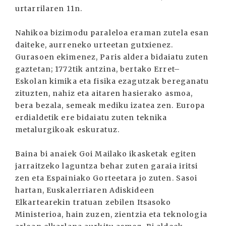
urtarrilaren 11n.
Nahikoa bizimodu paraleloa eraman zutela esan
daiteke, aurreneko urteetan gutxienez.
Gurasoen ekimenez, Paris aldera bidaiatu zuten
gaztetan; 1772tik antzina, bertako Erret–
Eskolan kimika eta fisika ezagutzak bereganatu
zituzten, nahiz eta aitaren hasierako asmoa,
bera bezala, semeak mediku izatea zen. Europa
erdialdetik ere bidaiatu zuten teknika
metalurgikoak eskuratuz.
Baina bi anaiek Goi Mailako ikasketak egiten
jarraitzeko laguntza behar zuten garaia iritsi
zen eta Espainiako Gorteetara jo zuten. Sasoi
hartan, Euskalerriaren Adiskideen
Elkartearekin tratuan zebilen Itsasoko
Ministerioa, hain zuzen, zientzia eta teknologia