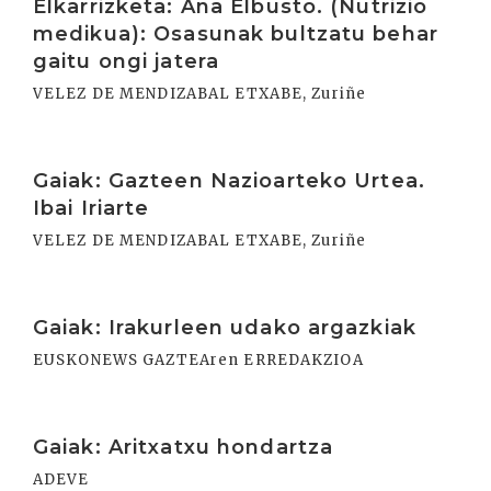
Elkarrizketa: Ana Elbusto. (Nutrizio
medikua): Osasunak bultzatu behar
gaitu ongi jatera
VELEZ DE MENDIZABAL ETXABE, Zuriñe
Irakurri
Gaiak: Gazteen Nazioarteko Urtea.
Ibai Iriarte
VELEZ DE MENDIZABAL ETXABE, Zuriñe
Irakurri
Gaiak: Irakurleen udako argazkiak
EUSKONEWS GAZTEAren ERREDAKZIOA
Irakurri
Gaiak: Aritxatxu hondartza
ADEVE