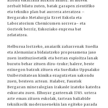
arloan elkarlana aurkitu asmoz. Bi aldeek
zerbait bilatu zuten, batak garapen zientifiko
eta tekniko plan bat aurrera ateratzea –
Bergarako Metalurgia Erret Eskola eta
Laboratorium Chemicumen sorrera– eta
Gorteek berriz, Eskoziako enpresa bat
zelatatzea.
Helburua lortzeko, anaiarik zaharrenak Suedia
eta Alemaniara bidaiatzeko proposamena jaso
zuen instituzioetatik eta bertan espioitza lanak
burutu behar zituen diru–truke; halere, beste
ezinegon batzuk zituen eta Suediako Uppsalako
Unibertsitatean kimika ezagutzetan sakondu
zuen, besteen artean. Halaber, Faustok
Bergaran mineralogian irakasle izateko katedra
eskuratu zuen. Elhuyar gazteenak 1785. urtera
arte eman zituen eskolak, tartean baliabide
teknikorik modernoenekin lan egiteko parada