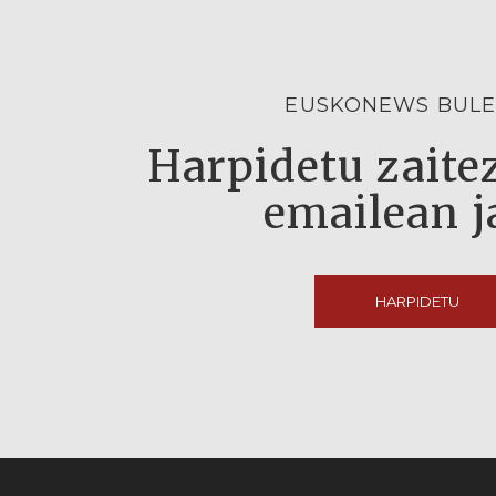
EUSKONEWS BULE
Harpidetu zaitez
emailean j
HARPIDETU