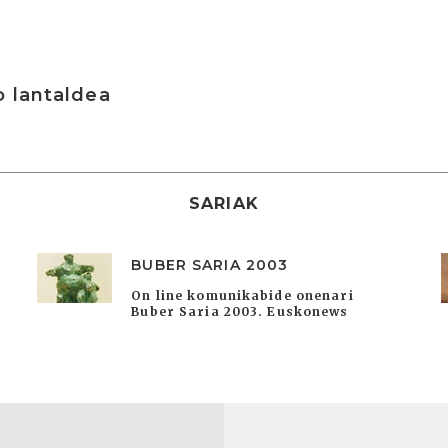
o lantaldea
SARIAK
BUBER SARIA 2003
On line komunikabide onenari
Buber Saria 2003. Euskonews