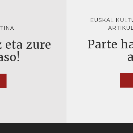
EUSKAL KULT
ARTIKU
TINA
Parte ha
 eta zure
aso!