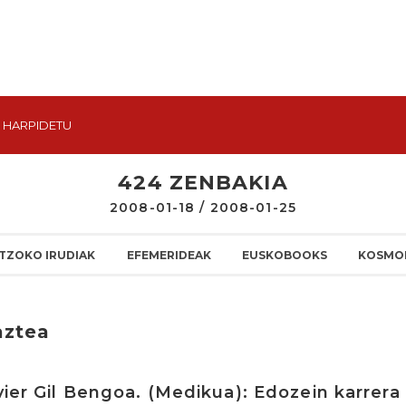
HARPIDETU
424 ZENBAKIA
2008-01-18 / 2008-01-25
TZOKO IRUDIAK
EFEMERIDEAK
EUSKOBOOKS
KOSMO
aztea
avier Gil Bengoa. (Medikua): Edozein karrera