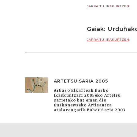
JARRAITU IRAKURTZEN
Gaiak: Urduñak
JARRAITU IRAKURTZEN
ARTETSU SARIA 2005
Arbaso Elkarteak Eusko
Ikaskuntzari 2005eko Artetsu
sarietako bat eman dio
Euskonewseko Artisautza
atalarengatik Buber Saria 2003