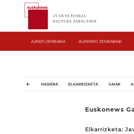
25 URTE
EUSKAL
KULTURA
ZABALTZEN
AZKEN
ZENBAKIA
AURREKO
ZENBAKIAK
HASIERA
ELKARRIZKETA
GAIAK
A
Euskonews G
Elkarrizketa: J