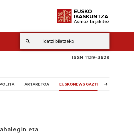
EUSKO
IKASKUNTZA
Asmoz ta jakitez
ISSN 1139-3629
POLITA
ARTARETOA
EUSKONEWS GAZTEA
 ahalegin eta