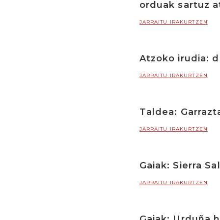
orduak sartuz a
JARRAITU IRAKURTZEN
Atzoko irudia: d
JARRAITU IRAKURTZEN
Taldea: Garrazt
JARRAITU IRAKURTZEN
Gaiak: Sierra S
JARRAITU IRAKURTZEN
Gaiak: Urduña h