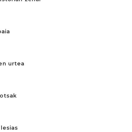
baia
en urtea
hotsak
lesias