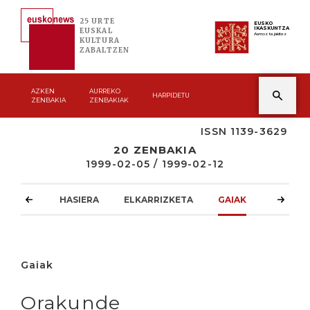
25 URTE
EUSKO
IKASKUNTZA
EUSKAL
Asmoz ta jakitez
KULTURA
ZABALTZEN
AZKEN
AURREKO
HARPIDETU
ZENBAKIA
ZENBAKIAK
ISSN 1139-3629
20 ZENBAKIA
1999-02-05 / 1999-02-12
HASIERA
ELKARRIZKETA
GAIAK
ATZOKO
Gaiak
Orakunde