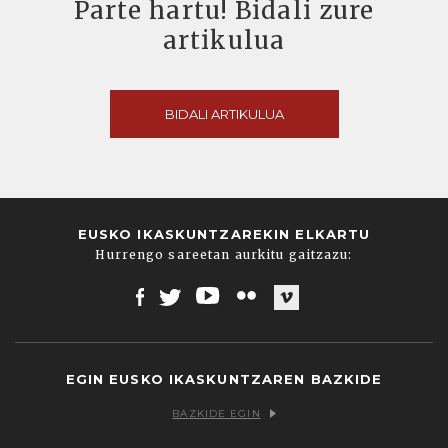
Parte hartu! Bidali zure
artikulua
BIDALI ARTIKULUA
EUSKO IKASKUNTZAREKIN ELKARTU
Hurrengo sareetan aurkitu gaitzazu:
Facebook
Twitter
Youtube
Flickr
Vimeo
EGIN EUSKO IKASKUNTZAREN BAZKIDE
BAZKIDE EGIN