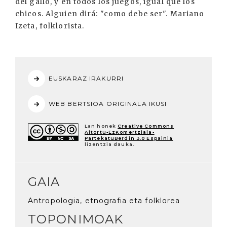
del gallo, y en todos los juegos, igual que los
chicos. Alguien dirá: "como debe ser". Mariano
Izeta, folklorista.
EUSKARAZ IRAKURRI
WEB BERTSIOA ORIGINALA IKUSI
Lan honek
Creative Commons
Aitortu-EzKomertziala-
PartekatuBerdin 3.0 Espainia
lizentzia dauka.
GAIA
Antropologia, etnografia eta folklorea
TOPONIMOAK