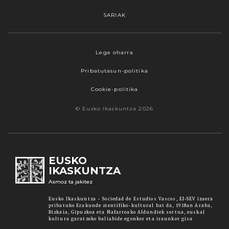
SARIAK
Webgune honek cookieak erabiltzen ditu,
Lege oharra
propioak zein hirugarrenenak. Hautatu
Pribatutasun-politika
nabigatzeko nahiago duzun cookie aukera.
Guztiz desaktibatzea ere hauta dezakezu.
Cookie-politika
Cookie batzuk blokeatu nahi badituzu, egin klik
© Eusko Ikaskuntza 2026
"konfigurazioa" aukeran. "Onartzen dut" botoia
sakatuz gero, aipatutako cookieak eta gure
cookie politika onartzen duzula adierazten ari
zara. Sakatu
Irakurri gehiago
lotura informazio
EUSKO
gehiago lortzeko.
IKASKUNTZA
Asmoz ta jakitez
Onartu
Eusko Ikaskuntza - Sociedad de Estudios Vascos, EI-SEV izaera
pribatuko Erakunde zientifiko-kultural bat da, 1918an Araba,
Bizkaia, Gipuzkoa eta Nafarroako Aldundiek sortua, euskal
kultura garatzeko baliabide egonkor eta iraunkor gisa
Konfiguratu