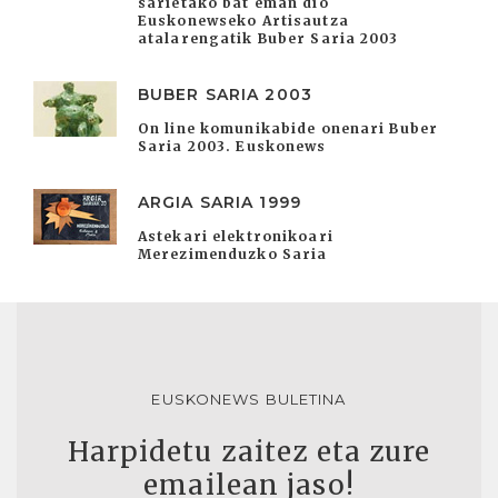
sarietako bat eman dio
Euskonewseko Artisautza
atalarengatik Buber Saria 2003
BUBER SARIA 2003
On line komunikabide onenari Buber
Saria 2003. Euskonews
ARGIA SARIA 1999
Astekari elektronikoari
Merezimenduzko Saria
EUSKONEWS BULETINA
Harpidetu zaitez eta zure
emailean jaso!