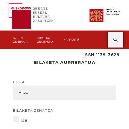
25 URTE
EUSKO
IKASKUNTZA
EUSKAL
Asmoz ta jakitez
KULTURA
ZABALTZEN
AZKEN
AURREKO
HARPIDETU
ZENBAKIA
ZENBAKIAK
ISSN 1139-3629
BILAKETA AURRERATUA
HITZA
BILAKETA ZEHATZA
Bai