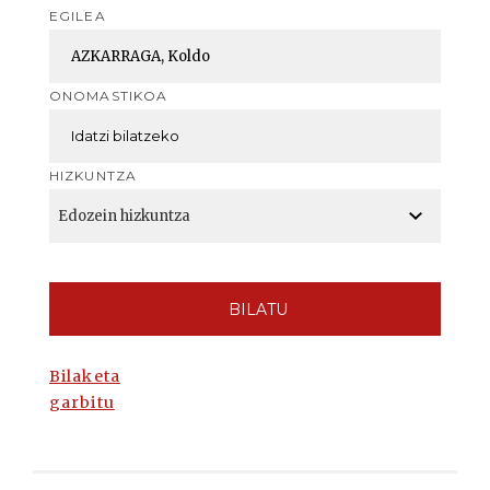
EGILEA
ONOMASTIKOA
HIZKUNTZA
BILATU
Bilaketa
garbitu