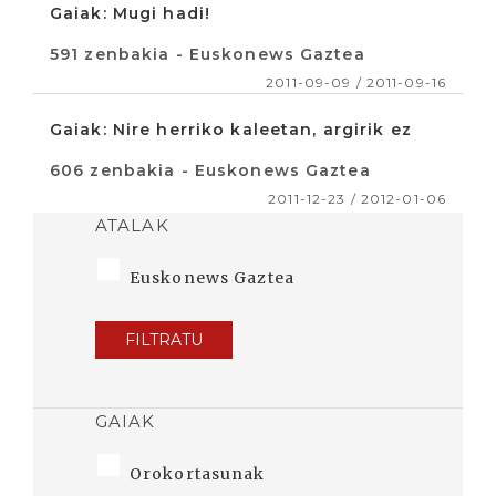
Gaiak: Mugi hadi!
591 zenbakia - Euskonews Gaztea
2011-09-09 / 2011-09-16
Gaiak: Nire herriko kaleetan, argirik ez
606 zenbakia - Euskonews Gaztea
2011-12-23 / 2012-01-06
ATALAK
Euskonews Gaztea
FILTRATU
GAIAK
Orokortasunak