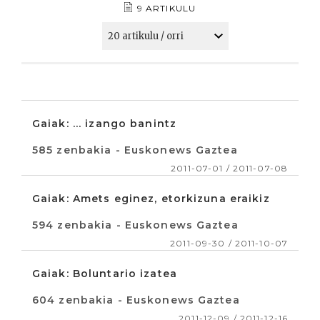
9 ARTIKULU
Gaiak: ... izango banintz
585 zenbakia - Euskonews Gaztea
2011-07-01 / 2011-07-08
Gaiak: Amets eginez, etorkizuna eraikiz
594 zenbakia - Euskonews Gaztea
2011-09-30 / 2011-10-07
Gaiak: Boluntario izatea
604 zenbakia - Euskonews Gaztea
2011-12-09 / 2011-12-16