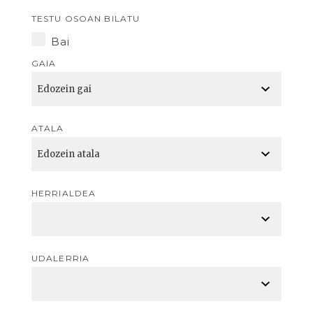
TESTU OSOAN BILATU
Bai
GAIA
ATALA
HERRIALDEA
UDALERRIA