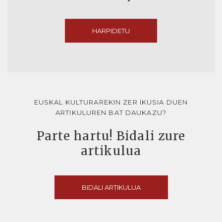
HARPIDETU
EUSKAL KULTURAREKIN ZER IKUSIA DUEN
ARTIKULUREN BAT DAUKAZU?
Parte hartu! Bidali zure
artikulua
BIDALI ARTIKULUA