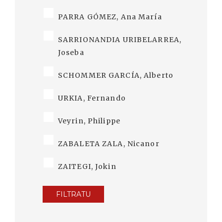
PARRA GÓMEZ, Ana María
SARRIONANDIA URIBELARREA,
Joseba
SCHOMMER GARCÍA, Alberto
URKIA, Fernando
Veyrin, Philippe
ZABALETA ZALA, Nicanor
ZAITEGI, Jokin
FILTRATU