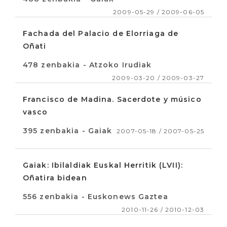
2009-05-29 / 2009-06-05
Fachada del Palacio de Elorriaga de
Oñati
478 zenbakia - Atzoko Irudiak
2009-03-20 / 2009-03-27
Francisco de Madina. Sacerdote y músico
vasco
395 zenbakia - Gaiak
2007-05-18 / 2007-05-25
Gaiak: Ibilaldiak Euskal Herritik (LVII):
Oñatira bidean
556 zenbakia - Euskonews Gaztea
2010-11-26 / 2010-12-03