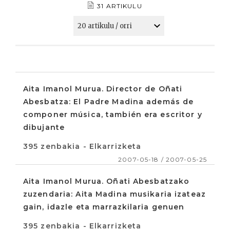
31 ARTIKULU
Aita Imanol Murua. Director de Oñati
Abesbatza: El Padre Madina además de
componer música, también era escritor y
dibujante
395 zenbakia - Elkarrizketa
2007-05-18 / 2007-05-25
Aita Imanol Murua. Oñati Abesbatzako
zuzendaria: Aita Madina musikaria izateaz
gain, idazle eta marrazkilaria genuen
395 zenbakia - Elkarrizketa