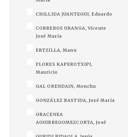
María
CHILLIDA JUANTEGUI, Eduardo
COBREROS URANGA, Vicente
José María
ERTZILLA, Manu
FLORES KAPEROTXIPI,
Mauricio
GAL ORENDAIN, Menchu
GONZÁLEZ BASTIDA, José María
GRACENEA
AGUIRREGOMEZCORTA, José
GURIDI BIDAOLA, Jesús