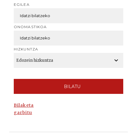
EGILEA
ONOMASTIKOA
HIZKUNTZA
BILATU
Bilaketa
garbitu