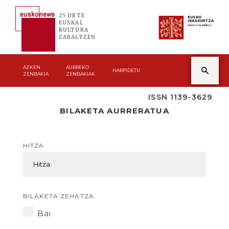
25 URTE
EUSKO
IKASKUNTZA
EUSKAL
Asmoz ta jakitez
KULTURA
ZABALTZEN
AZKEN
AURREKO
HARPIDETU
ZENBAKIA
ZENBAKIAK
ISSN 1139-3629
BILAKETA AURRERATUA
HITZA
BILAKETA ZEHATZA
Bai