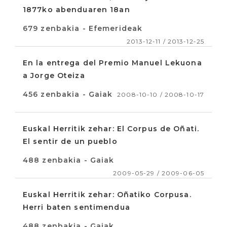
1877ko abenduaren 18an
679 zenbakia - Efemerideak
2013-12-11 / 2013-12-25
En la entrega del Premio Manuel Lekuona
a Jorge Oteiza
456 zenbakia - Gaiak
2008-10-10 / 2008-10-17
Euskal Herritik zehar: El Corpus de Oñati.
El sentir de un pueblo
488 zenbakia - Gaiak
2009-05-29 / 2009-06-05
Euskal Herritik zehar: Oñatiko Corpusa.
Herri baten sentimendua
488 zenbakia - Gaiak