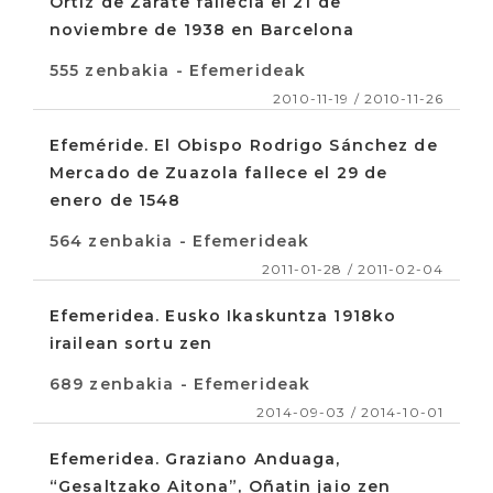
Ortiz de Zarate fallecía el 21 de
noviembre de 1938 en Barcelona
555 zenbakia - Efemerideak
2010-11-19 / 2010-11-26
Efeméride. El Obispo Rodrigo Sánchez de
Mercado de Zuazola fallece el 29 de
enero de 1548
564 zenbakia - Efemerideak
2011-01-28 / 2011-02-04
Efemeridea. Eusko Ikaskuntza 1918ko
irailean sortu zen
689 zenbakia - Efemerideak
2014-09-03 / 2014-10-01
Efemeridea. Graziano Anduaga,
“Gesaltzako Aitona”, Oñatin jaio zen