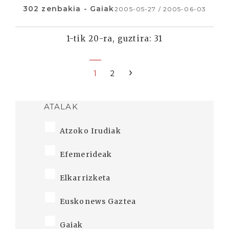
302 zenbakia - Gaiak
2005-05-27 / 2005-06-03
1-tik 20-ra, guztira: 31
›
1
2
ATALAK
Atzoko Irudiak
Efemerideak
Elkarrizketa
Euskonews Gaztea
Gaiak