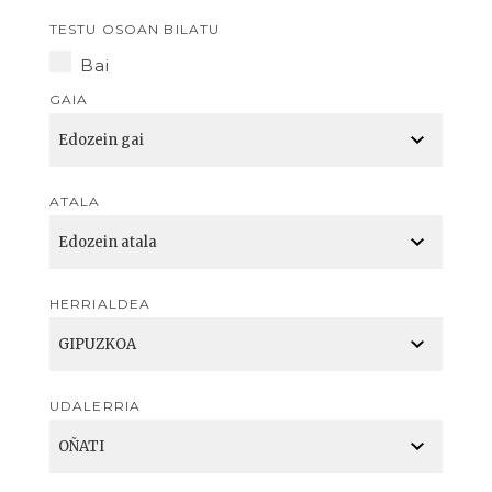
TESTU OSOAN BILATU
Bai
GAIA
ATALA
HERRIALDEA
UDALERRIA