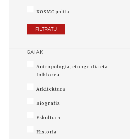
KOSMOpolita
FILTRATU
GAIAK
Antropologia, etnografia eta
folklorea
Arkitektura
Biografia
Eskultura
Historia