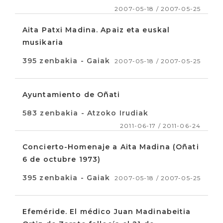
2007-05-18 / 2007-05-25
Aita Patxi Madina. Apaiz eta euskal
musikaria
395 zenbakia - Gaiak
2007-05-18 / 2007-05-25
Ayuntamiento de Oñati
583 zenbakia - Atzoko Irudiak
2011-06-17 / 2011-06-24
Concierto-Homenaje a Aita Madina (Oñati
6 de octubre 1973)
395 zenbakia - Gaiak
2007-05-18 / 2007-05-25
Efeméride. El médico Juan Madinabeitia