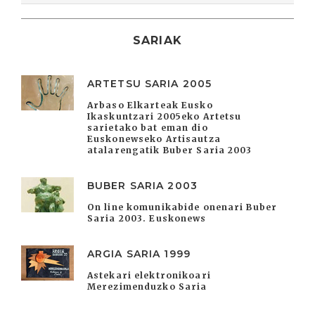
SARIAK
ARTETSU SARIA 2005
Arbaso Elkarteak Eusko
Ikaskuntzari 2005eko Artetsu
sarietako bat eman dio
Euskonewseko Artisautza
atalarengatik Buber Saria 2003
BUBER SARIA 2003
On line komunikabide onenari Buber
Saria 2003. Euskonews
ARGIA SARIA 1999
Astekari elektronikoari
Merezimenduzko Saria