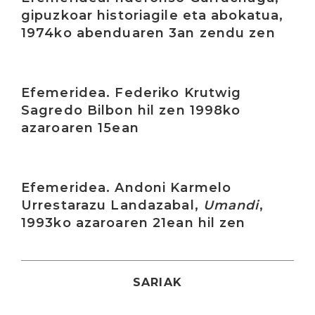
gipuzkoar historiagile eta abokatua,
1974ko abenduaren 3an zendu zen
Irakurri
Efemeridea. Federiko Krutwig
Sagredo Bilbon hil zen 1998ko
azaroaren 15ean
Irakurri
Efemeridea. Andoni Karmelo
Urrestarazu Landazabal,
Umandi
,
1993ko azaroaren 21ean hil zen
SARIAK