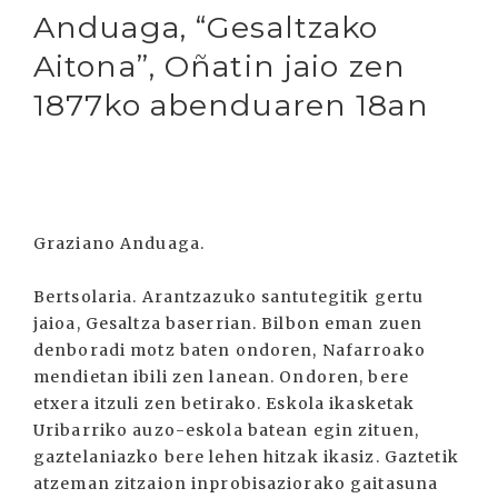
Anduaga, “Gesaltzako
Aitona”, Oñatin jaio zen
1877ko abenduaren 18an
Graziano Anduaga.
Bertsolaria. Arantzazuko santutegitik gertu
jaioa, Gesaltza baserrian. Bilbon eman zuen
denboradi motz baten ondoren, Nafarroako
mendietan ibili zen lanean. Ondoren, bere
etxera itzuli zen betirako. Eskola ikasketak
Uribarriko auzo-eskola batean egin zituen,
gaztelaniazko bere lehen hitzak ikasiz. Gaztetik
atzeman zitzaion inprobisaziorako gaitasuna