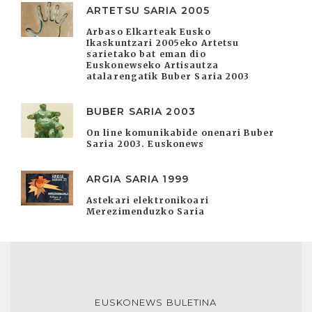
ARTETSU SARIA 2005
Arbaso Elkarteak Eusko
Ikaskuntzari 2005eko Artetsu
sarietako bat eman dio
Euskonewseko Artisautza
atalarengatik Buber Saria 2003
BUBER SARIA 2003
On line komunikabide onenari Buber
Saria 2003. Euskonews
ARGIA SARIA 1999
Astekari elektronikoari
Merezimenduzko Saria
EUSKONEWS BULETINA