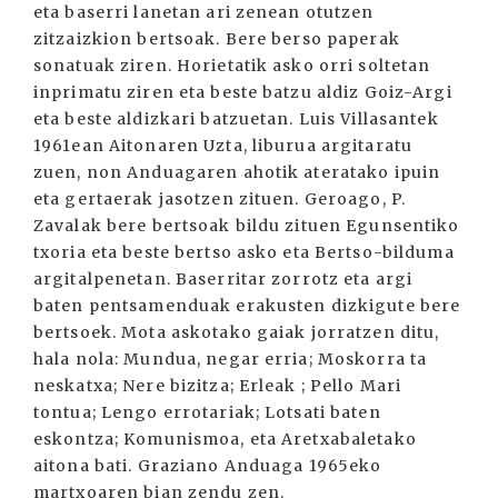
eta baserri lanetan ari zenean otutzen
zitzaizkion bertsoak. Bere berso paperak
sonatuak ziren. Horietatik asko orri soltetan
inprimatu ziren eta beste batzu aldiz Goiz-Argi
eta beste aldizkari batzuetan. Luis Villasantek
1961ean Aitonaren Uzta, liburua argitaratu
zuen, non Anduagaren ahotik ateratako ipuin
eta gertaerak jasotzen zituen. Geroago, P.
Zavalak bere bertsoak bildu zituen Egunsentiko
txoria eta beste bertso asko eta Bertso-bilduma
argitalpenetan. Baserritar zorrotz eta argi
baten pentsamenduak erakusten dizkigute bere
bertsoek. Mota askotako gaiak jorratzen ditu,
hala nola: Mundua, negar erria; Moskorra ta
neskatxa; Nere bizitza; Erleak ; Pello Mari
tontua; Lengo errotariak; Lotsati baten
eskontza; Komunismoa, eta Aretxabaletako
aitona bati. Graziano Anduaga 1965eko
martxoaren bian zendu zen.