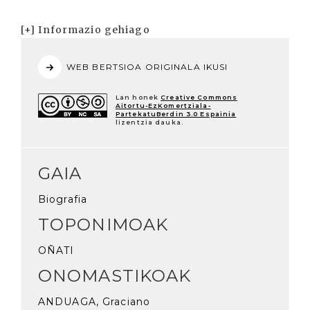
[+] Informazio gehiago
WEB BERTSIOA ORIGINALA IKUSI
Lan honek
Creative Commons
Aitortu-EzKomertziala-
PartekatuBerdin 3.0 Espainia
lizentzia dauka.
GAIA
Biografia
TOPONIMOAK
OÑATI
ONOMASTIKOAK
ANDUAGA, Graciano