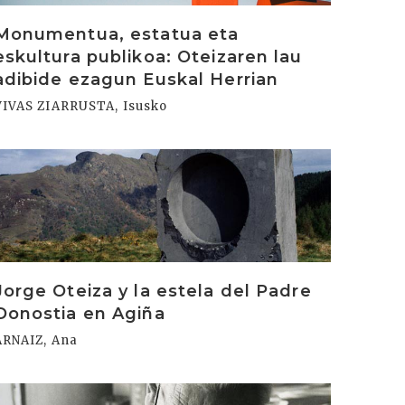
Monumentua, estatua eta
eskultura publikoa: Oteizaren lau
adibide ezagun Euskal Herrian
VIVAS ZIARRUSTA, Isusko
rakurri
Jorge Oteiza y la estela del Padre
Donostia en Agiña
ARNAIZ, Ana
rakurri