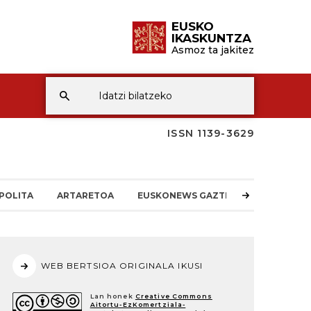
EUSKO
IKASKUNTZA
Asmoz ta jakitez
ISSN 1139-3629
POLITA
ARTARETOA
EUSKONEWS GAZTEA
WEB BERTSIOA ORIGINALA IKUSI
Lan honek
Creative Commons
Aitortu-EzKomertziala-