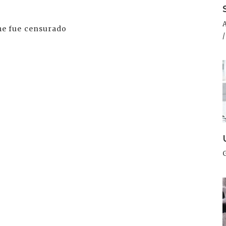
e fue censurado
I
I