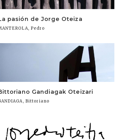
La pasión de Jorge Oteiza
MANTEROLA, Pedro
rakurri
Bittoriano Gandiagak Oteizari
GANDIAGA, Bittoriano
rakurri