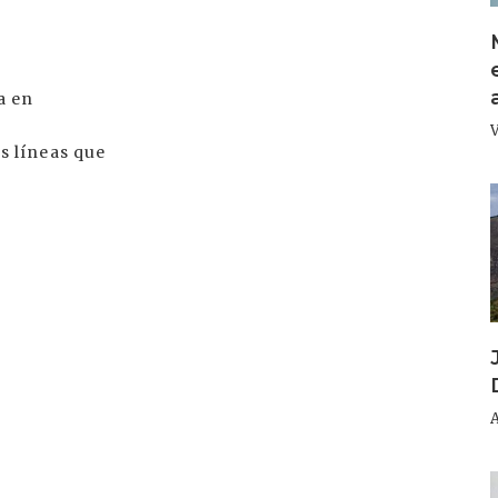
a en
 líneas que
I
I