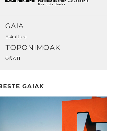
PartekatuBerdin 3.0 Espainia
lizentzia dauka.
GAIA
Eskultura
TOPONIMOAK
OÑATI
BESTE GAIAK
rakurri