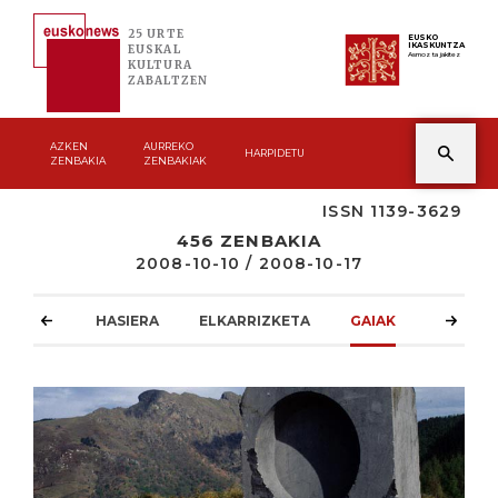
25 URTE
EUSKO
IKASKUNTZA
EUSKAL
Asmoz ta jakitez
KULTURA
ZABALTZEN
AZKEN
AURREKO
HARPIDETU
ZENBAKIA
ZENBAKIAK
ISSN 1139-3629
456 ZENBAKIA
2008-10-10 / 2008-10-17
HASIERA
ELKARRIZKETA
GAIAK
ATZOKO