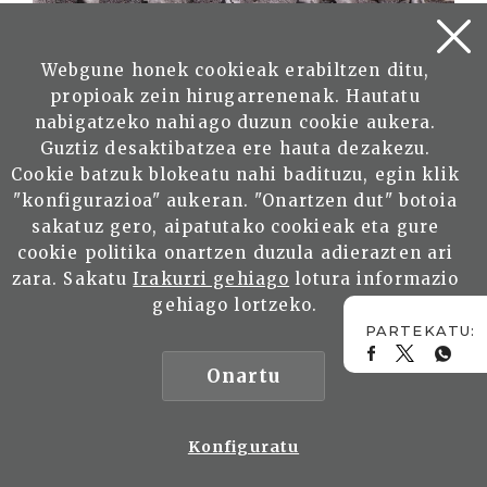
Irakurri
Webgune honek cookieak erabiltzen ditu,
propioak zein hirugarrenenak. Hautatu
nabigatzeko nahiago duzun cookie aukera.
Guztiz desaktibatzea ere hauta dezakezu.
La pasión de Jorge Oteiza
Cookie batzuk blokeatu nahi badituzu, egin klik
"konfigurazioa" aukeran. "Onartzen dut" botoia
MANTEROLA, Pedro
sakatuz gero, aipatutako cookieak eta gure
cookie politika onartzen duzula adierazten ari
Irakurri
zara. Sakatu
Irakurri gehiago
lotura informazio
gehiago lortzeko.
Onartu
En la entrega del Premio Manuel
Konfiguratu
Lekuona a Jorge Oteiza