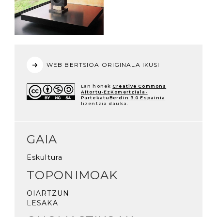
WEB BERTSIOA ORIGINALA IKUSI
Lan honek
Creative Commons
Aitortu-EzKomertziala-
PartekatuBerdin 3.0 Espainia
lizentzia dauka.
GAIA
Eskultura
TOPONIMOAK
OIARTZUN
LESAKA