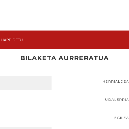
HARPIDETU
BILAKETA AURRERATUA
HERRIALDE
UDALERRI
EGILE