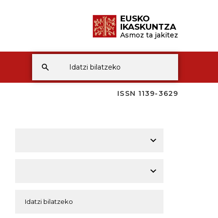
EUSKO
IKASKUNTZA
Asmoz ta jakitez
ISSN 1139-3629
A
A
A