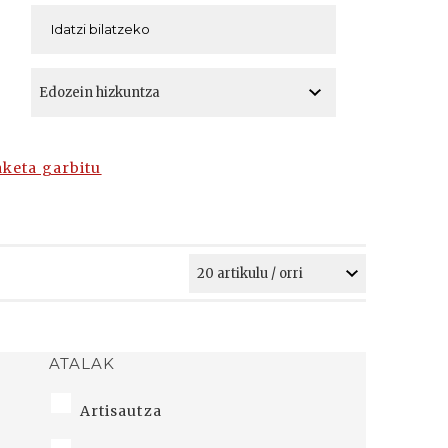
A
A
aketa garbitu
ATALAK
Artisautza