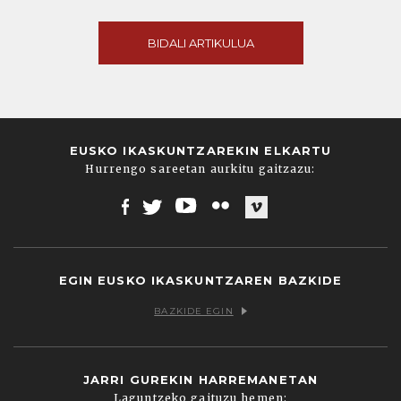
BIDALI ARTIKULUA
EUSKO IKASKUNTZAREKIN ELKARTU
Hurrengo sareetan aurkitu gaitzazu:
Facebook
Twitter
Youtube
Flickr
Vimeo
EGIN EUSKO IKASKUNTZAREN BAZKIDE
BAZKIDE EGIN
JARRI GUREKIN HARREMANETAN
Laguntzeko gaituzu hemen: