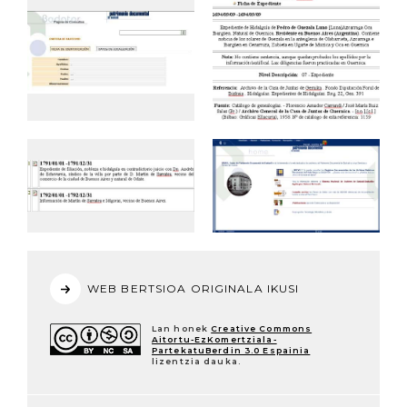
WEB BERTSIOA ORIGINALA IKUSI
Lan honek
Creative Commons
Aitortu-EzKomertziala-
PartekatuBerdin 3.0 Espainia
lizentzia dauka.