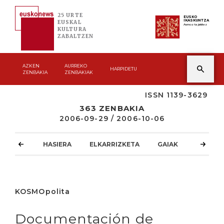
25 URTE
EUSKO
IKASKUNTZA
EUSKAL
Asmoz ta jakitez
KULTURA
ZABALTZEN
AZKEN
AURREKO
HARPIDETU
ZENBAKIA
ZENBAKIAK
ISSN 1139-3629
363 ZENBAKIA
2006-09-29 / 2006-10-06
HASIERA
ELKARRIZKETA
GAIAK
ATZOKO
KOSMOpolita
Documentación de