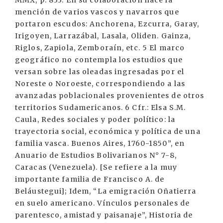
MMX, p. 833. En su colaboración hace la
mención de varios vascos y navarros que
portaron escudos: Anchorena, Ezcurra, Garay,
Irigoyen, Larrazábal, Lasala, Oliden. Gainza,
Riglos, Zapiola, Zemboraín, etc. 5 El marco
geográfico no contempla los estudios que
versan sobre las oleadas ingresadas por el
Noreste o Noroeste, correspondiendo a las
avanzadas poblacionales provenientes de otros
territorios Sudamericanos. 6 Cfr.: Elsa S.M.
Caula, Redes sociales y poder político: la
trayectoria social, económica y política de una
familia vasca. Buenos Aires, 1760-1850”, en
Anuario de Estudios Bolivarianos N° 7-8,
Caracas (Venezuela). [Se refiere a la muy
importante familia de Francisco A. de
Beláustegui]; Idem, “La emigración Oñatierra
en suelo americano. Vínculos personales de
parentesco, amistad y paisanaje”, Historia de