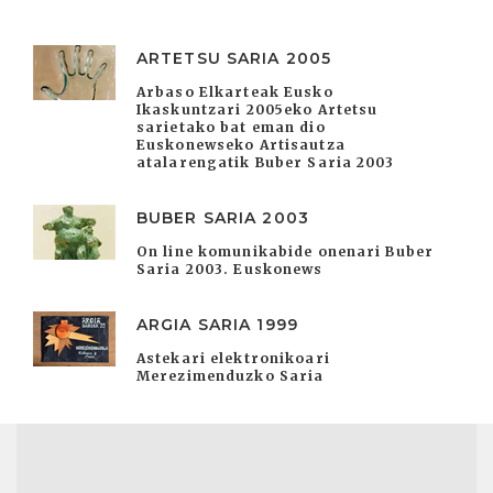
ARTETSU SARIA 2005
Arbaso Elkarteak Eusko
Ikaskuntzari 2005eko Artetsu
sarietako bat eman dio
Euskonewseko Artisautza
atalarengatik Buber Saria 2003
BUBER SARIA 2003
On line komunikabide onenari Buber
Saria 2003. Euskonews
ARGIA SARIA 1999
Astekari elektronikoari
Merezimenduzko Saria