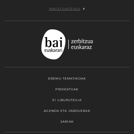
IDATZI GAITZAZU
EREMU TEMATIKOAK
PROIEKTUAK
EI LIBURUTEGIA
AGENDA ETA JARDUERAK
SARIAK