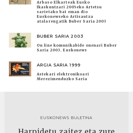
Arbaso Elkarteak Eusko
Ikaskuntzari 2005eko Artetsu
sarietako bat eman dio
Euskonewseko Artisautza
atalarengatik Buber Saria 2003
BUBER SARIA 2003
On line komunikabide onenari Buber
Saria 2003. Euskonews
ARGIA SARIA 1999
Astekari elektronikoari
Merezimenduzko Saria
EUSKONEWS BULETINA
Harpidetu zaitez eta zure