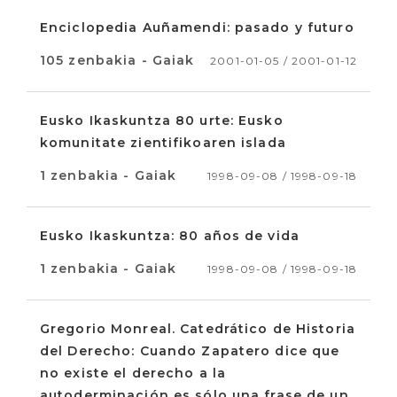
Enciclopedia Auñamendi: pasado y futuro
105 zenbakia - Gaiak
2001-01-05 / 2001-01-12
Eusko Ikaskuntza 80 urte: Eusko
komunitate zientifikoaren islada
1 zenbakia - Gaiak
1998-09-08 / 1998-09-18
Eusko Ikaskuntza: 80 años de vida
1 zenbakia - Gaiak
1998-09-08 / 1998-09-18
Gregorio Monreal. Catedrático de Historia
del Derecho: Cuando Zapatero dice que
no existe el derecho a la
autoderminación es sólo una frase de un