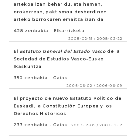
artekoa izan behar du, eta hemen,
orokorrean, paktismoa desberdinen
arteko borrokaren emaitza izan da
428 zenbakia - Elkarrizketa
2008-02-15 / 2008-02-22
El
Estatuto General del Estado Vasco
de la
Sociedad de Estudios Vasco-Eusko
Ikaskuntza
350 zenbakia - Gaiak
2006-06-02 / 2006-06-09
El proyecto de nuevo Estatuto Político de
Euskadi, la Constitución Europea y los
Derechos Históricos
233 zenbakia - Gaiak
2003-12-05 / 2003-12-12