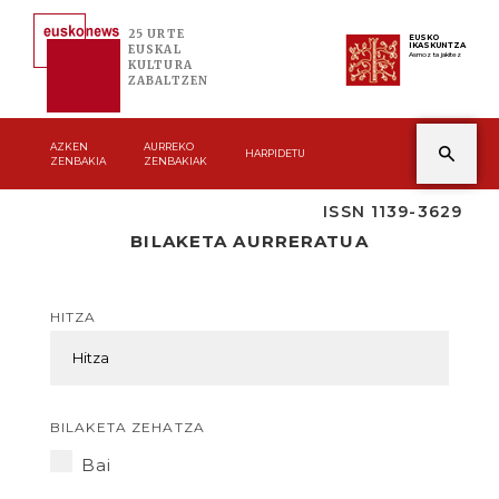
25 URTE
EUSKO
IKASKUNTZA
EUSKAL
Asmoz ta jakitez
KULTURA
ZABALTZEN
AZKEN
AURREKO
HARPIDETU
ZENBAKIA
ZENBAKIAK
ISSN 1139-3629
BILAKETA AURRERATUA
HITZA
BILAKETA ZEHATZA
Bai