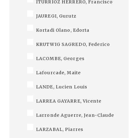
ITURRIOZ HERRERO, Francisco
JAUREGI, Gurutz
Kortadi Olano, Edorta
KRUTWIG SAGREDO, Federico
LACOMBE, Georges
Lafourcade, Maite
LANDE, Lucien Louis
LARREA GAYARRE, Vicente
Larronde Aguerre, Jean-Claude
LARZABAL, Piarres