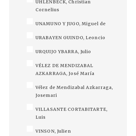
UHLENBECK, Christian
Cornelius
UNAMUNO Y JUGO, Miguel de
URABAYEN GUINDO, Leoncio
URQUIJO YBARRA, Julio
VÉLEZ DE MENDIZABAL
AZKARRAGA, José María
Vélez de Mendizabal Azkarraga,
Josemari
VILLASANTE CORTABITARTE,
Luis
VINSON, Julien