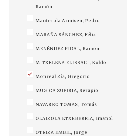
Ramón
Manterola Armisen, Pedro
MARAÑA SÁNCHEZ, Félix
MENÉNDEZ PIDAL, Ramón
MITXELENA ELISSALT, Koldo
Monreal Zía, Gregorio
MUGICA ZUFIRIA, Serapio
NAVARRO TOMAS, Tomás
OLAIZOLA ETXEBERRIA, Imanol
OTEIZA EMBIL, Jorge