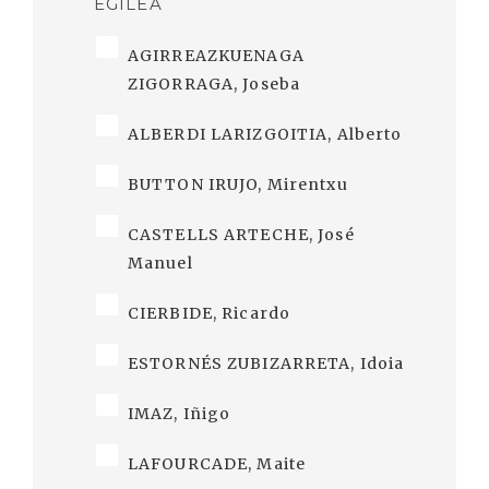
EGILEA
AGIRREAZKUENAGA
ZIGORRAGA, Joseba
ALBERDI LARIZGOITIA, Alberto
BUTTON IRUJO, Mirentxu
CASTELLS ARTECHE, José
Manuel
CIERBIDE, Ricardo
ESTORNÉS ZUBIZARRETA, Idoia
IMAZ, Iñigo
LAFOURCADE, Maite