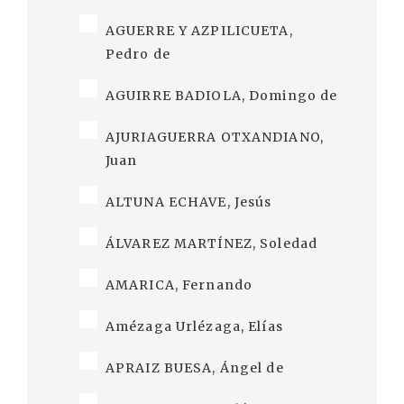
AGUERRE Y AZPILICUETA,
Pedro de
AGUIRRE BADIOLA, Domingo de
AJURIAGUERRA OTXANDIANO,
Juan
ALTUNA ECHAVE, Jesús
ÁLVAREZ MARTÍNEZ, Soledad
AMARICA, Fernando
Amézaga Urlézaga, Elías
APRAIZ BUESA, Ángel de