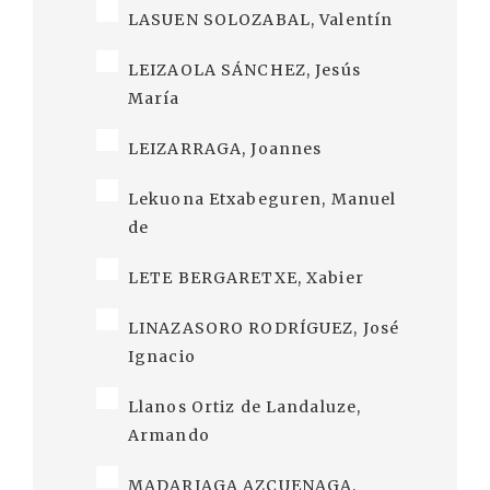
LASUEN SOLOZABAL, Valentín
LEIZAOLA SÁNCHEZ, Jesús
María
LEIZARRAGA, Joannes
Lekuona Etxabeguren, Manuel
de
LETE BERGARETXE, Xabier
LINAZASORO RODRÍGUEZ, José
Ignacio
Llanos Ortiz de Landaluze,
Armando
MADARIAGA AZCUENAGA,