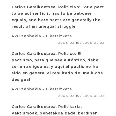
Carlos Garaikoetxea. Politician: For a pact
to be authentic it has to be between
equals, and here pacts are generally the
result of an unequal struggle
428 zenbakia - Elkarrizketa
2008-02-15 / 2008-02-22
Carlos Garaikoetxea. Político: El
pactismo, para que sea auténtico, debe
ser entre iguales, y aquí el pactismo ha
sido en general el resultado de una lucha
desigual
428 zenbakia - Elkarrizketa
2008-02-15 / 2008-02-22
Carlos Garaikoetxea. Politikaria:
Paktismoak, benetakoa bada, berdinen