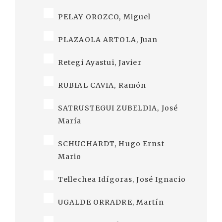
PELAY OROZCO, Miguel
PLAZAOLA ARTOLA, Juan
Retegi Ayastui, Javier
RUBIAL CAVIA, Ramón
SATRUSTEGUI ZUBELDIA, José
María
SCHUCHARDT, Hugo Ernst
Mario
Tellechea Idígoras, José Ignacio
UGALDE ORRADRE, Martín