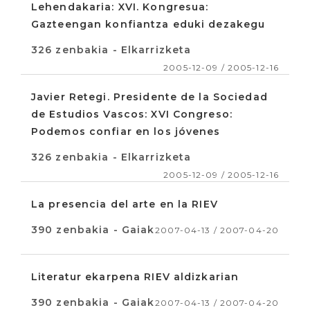
Lehendakaria: XVI. Kongresua:
Gazteengan konfiantza eduki dezakegu
326 zenbakia - Elkarrizketa
2005-12-09 / 2005-12-16
Javier Retegi. Presidente de la Sociedad
de Estudios Vascos: XVI Congreso:
Podemos confiar en los jóvenes
326 zenbakia - Elkarrizketa
2005-12-09 / 2005-12-16
La presencia del arte en la RIEV
390 zenbakia - Gaiak
2007-04-13 / 2007-04-20
Literatur ekarpena RIEV aldizkarian
390 zenbakia - Gaiak
2007-04-13 / 2007-04-20