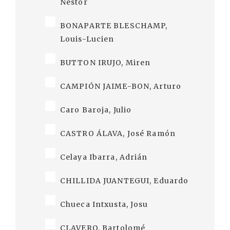
Néstor
BONAPARTE BLESCHAMP,
Louis-Lucien
BUTTON IRUJO, Miren
CAMPIÓN JAIME-BON, Arturo
Caro Baroja, Julio
CASTRO ÁLAVA, José Ramón
Celaya Ibarra, Adrián
CHILLIDA JUANTEGUI, Eduardo
Chueca Intxusta, Josu
CLAVERO, Bartolomé