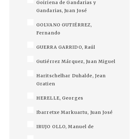
Goiriena de Gandarias y
Gandarias, Juan José
GOLVANO GUTIÉRREZ,
Fernando
GUERRA GARRIDO, Raúl
Gutiérrez Márquez, Juan Miguel
Haritschelhar Duhalde, Jean
Gratien
HERELLE, Georges
Ibarretxe Markuartu, Juan José
IRUJO OLLO, Manuel de