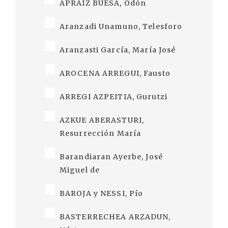
APRAIZ BUESA, Odón
Aranzadi Unamuno, Telesforo
Aranzasti García, María José
AROCENA ARREGUI, Fausto
ARREGI AZPEITIA, Gurutzi
AZKUE ABERASTURI,
Resurrección María
Barandiaran Ayerbe, José
Miguel de
BAROJA y NESSI, Pío
BASTERRECHEA ARZADUN,