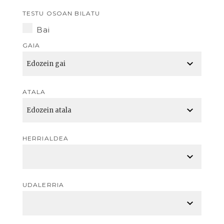
TESTU OSOAN BILATU
Bai
GAIA
ATALA
HERRIALDEA
UDALERRIA