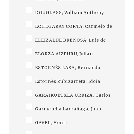
DOUGLASS, William Anthony
ECHEGARAY CORTA, Carmelo de
ELEIZALDE BRENOSA, Luis de
ELORZA AIZPURU, Julián
ESTORNÉS LASA, Bernardo
Estornés Zubizarreta, Idoia
GARAIKOETXEA URRIZA, Carlos
Garmendia Larrañaga, Juan
GAVEL, Henri