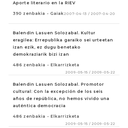
Aporte literario en la RIEV
390 zenbakia - Gaiak
2007-04-13 / 2007-04-20
Balendin Lasuen Solozabal. Kultur
eragilea: Errepublika garaiko sei urteetan
izan ezik, ez dugu benetako
demokraziarik bizi izan
486 zenbakia - Elkarrizketa
2009-05-15 / 2009-05-22
Balendin Lasuen Solozabal. Promotor
cultural: Con la excepción de los seis
años de república, no hemos vivido una
auténtica democracia
486 zenbakia - Elkarrizketa
2009-05-15 / 2009-05-22