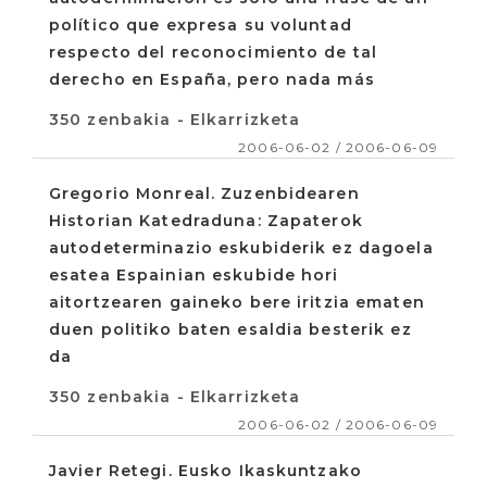
político que expresa su voluntad
respecto del reconocimiento de tal
derecho en España, pero nada más
350 zenbakia - Elkarrizketa
2006-06-02 / 2006-06-09
Gregorio Monreal. Zuzenbidearen
Historian Katedraduna: Zapaterok
autodeterminazio eskubiderik ez dagoela
esatea Espainian eskubide hori
aitortzearen gaineko bere iritzia ematen
duen politiko baten esaldia besterik ez
da
350 zenbakia - Elkarrizketa
2006-06-02 / 2006-06-09
Javier Retegi. Eusko Ikaskuntzako