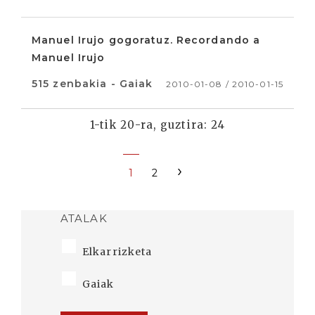
Manuel Irujo gogoratuz. Recordando a
Manuel Irujo
515 zenbakia - Gaiak
2010-01-08 / 2010-01-15
1-tik 20-ra, guztira: 24
›
1
2
ATALAK
Elkarrizketa
Gaiak