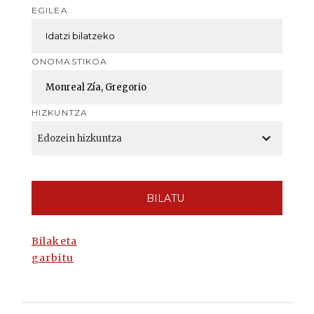
EGILEA
ONOMASTIKOA
HIZKUNTZA
BILATU
Bilaketa
garbitu