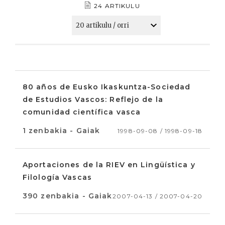
24 ARTIKULU
80 años de Eusko Ikaskuntza-Sociedad
de Estudios Vascos: Reflejo de la
comunidad científica vasca
1 zenbakia - Gaiak
1998-09-08 / 1998-09-18
Aportaciones de la RIEV en Lingüística y
Filología Vascas
390 zenbakia - Gaiak
2007-04-13 / 2007-04-20