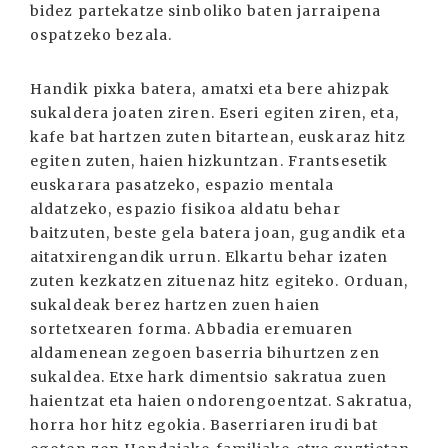
bidez partekatze sinboliko baten jarraipena
ospatzeko bezala.
Handik pixka batera, amatxi eta bere ahizpak
sukaldera joaten ziren. Eseri egiten ziren, eta,
kafe bat hartzen zuten bitartean, euskaraz hitz
egiten zuten, haien hizkuntzan. Frantsesetik
euskarara pasatzeko, espazio mentala
aldatzeko, espazio fisikoa aldatu behar
baitzuten, beste gela batera joan, gugandik eta
aitatxirengandik urrun. Elkartu behar izaten
zuten kezkatzen zituenaz hitz egiteko. Orduan,
sukaldeak berez hartzen zuen haien
sortetxearen forma. Abbadia eremuaren
aldamenean zegoen baserria bihurtzen zen
sukaldea. Etxe hark dimentsio sakratua zuen
haientzat eta haien ondorengoentzat. Sakratua,
horra hor hitz egokia. Baserriaren irudi bat