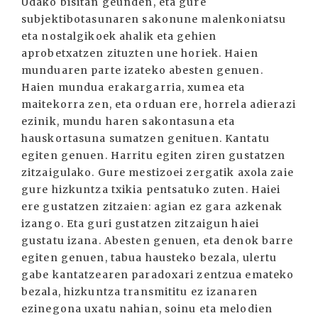
Udako bisitan geunden, eta gure
subjektibotasunaren sakonune malenkoniatsu
eta nostalgikoek ahalik eta gehien
aprobetxatzen zituzten une horiek. Haien
munduaren parte izateko abesten genuen.
Haien mundua erakargarria, xumea eta
maitekorra zen, eta orduan ere, horrela adierazi
ezinik, mundu haren sakontasuna eta
hauskortasuna sumatzen genituen. Kantatu
egiten genuen. Harritu egiten ziren gustatzen
zitzaigulako. Gure mestizoei zergatik axola zaie
gure hizkuntza txikia pentsatuko zuten. Haiei
ere gustatzen zitzaien: agian ez gara azkenak
izango. Eta guri gustatzen zitzaigun haiei
gustatu izana. Abesten genuen, eta denok barre
egiten genuen, tabua hausteko bezala, ulertu
gabe kantatzearen paradoxari zentzua emateko
bezala, hizkuntza transmititu ez izanaren
ezinegona uxatu nahian, soinu eta melodien