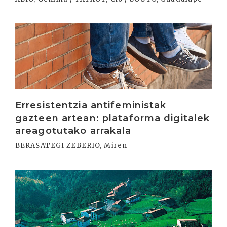
Irakurri
Erresistentzia antifeministak
gazteen artean: plataforma digitalek
areagotutako arrakala
BERASATEGI ZEBERIO, Miren
Irakurri