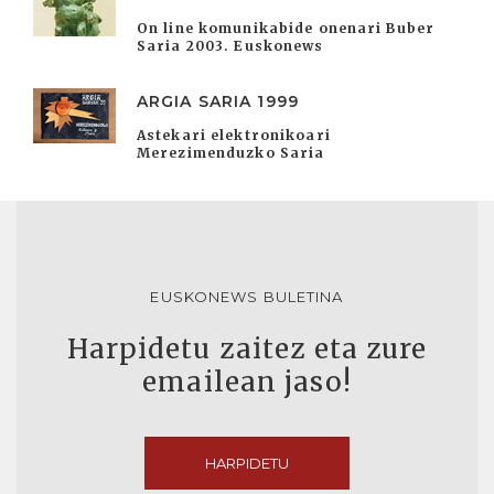
On line komunikabide onenari Buber
Saria 2003. Euskonews
ARGIA SARIA 1999
Astekari elektronikoari
Merezimenduzko Saria
EUSKONEWS BULETINA
Harpidetu zaitez eta zure
emailean jaso!
HARPIDETU