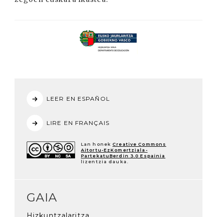
LEER EN ESPAÑOL
LIRE EN FRANÇAIS
Lan honek
Creative Commons
Aitortu-EzKomertziala-
PartekatuBerdin 3.0 Espainia
lizentzia dauka.
GAIA
Hizkuntzalaritza