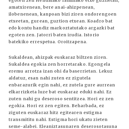
egoten zen Hendaiako familiako etxe guztietan,
amatxirenean, bere anai-ahizpenean,
ilobenenean, kanpoan bizi ziren ondorengoen
etxeetan, gurean, guztion etxean. Koadro bat
edo kontu handiz markoztatutako argazki bat
egoten zen. Jatorri baten irudia. Istorio
batekiko errespetua. Oroitzapena.
Sukaldean, ahizpak euskaraz biltzen ziren.
Sukaldea egokia zen horretarako. Egongela
eremu arrotza izan ohi da baserrietan. Lekuz
aldatuz, esan nahi zuten ez zigutela
enbarazurik egin nahi, ez zutela gure aurrean
elkarrizketa luze bat euskaraz eduki nahi. Ez
zuten nahi gu deseroso sentitzea. Hori ez zen
egokia. Hori ez zen egiten. Beharbada, ez
ziguten euskaraz hitz egitearen estigma
transmititu nahi. Estigma hori ukatu zieten
seme-alabei. Eleaniztasunaren deserosotasuna