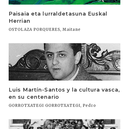
Paisaia eta lurraldetasuna Euskal
Herrian
OSTOLAZA PORQUERES, Maitane
Irakurri
Luis Martín-Santos y la cultura vasca,
en su centenario
GORROTXATEGI GORROTXATEGI, Pedro
Irakurri