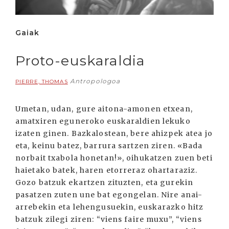
Gaiak
Proto-euskaraldia
Antropologoa
PIERRE, THOMAS
Umetan, udan, gure aitona-amonen etxean,
amatxiren eguneroko euskaraldien lekuko
izaten ginen. Bazkalostean, bere ahizpek atea jo
eta, keinu batez, barrura sartzen ziren. «Bada
norbait txabola honetan!», oihukatzen zuen beti
haietako batek, haren etorreraz ohartaraziz.
Gozo batzuk ekartzen zituzten, eta gurekin
pasatzen zuten une bat egongelan. Nire anai-
arrebekin eta lehengusuekin, euskarazko hitz
batzuk zilegi ziren: “viens faire muxu”, “viens