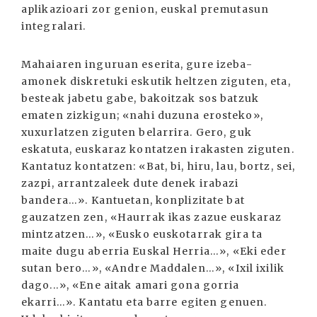
aplikazioari zor genion, euskal premutasun
integralari.
Mahaiaren inguruan eserita, gure izeba-
amonek diskretuki eskutik heltzen ziguten, eta,
besteak jabetu gabe, bakoitzak sos batzuk
ematen zizkigun; «nahi duzuna erosteko»,
xuxurlatzen ziguten belarrira. Gero, guk
eskatuta, euskaraz kontatzen irakasten ziguten.
Kantatuz kontatzen: «Bat, bi, hiru, lau, bortz, sei,
zazpi, arrantzaleek dute denek irabazi
bandera...». Kantuetan, konplizitate bat
gauzatzen zen, «Haurrak ikas zazue euskaraz
mintzatzen...», «Eusko euskotarrak gira ta
maite dugu aberria Euskal Herria...», «Eki eder
sutan bero...», «Andre Maddalen...», «Ixil ixilik
dago...», «Ene aitak amari gona gorria
ekarri...». Kantatu eta barre egiten genuen.