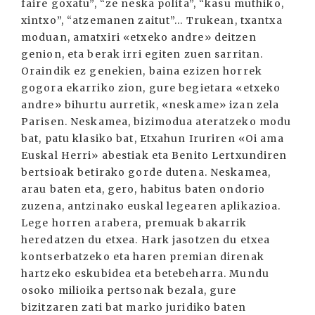
faire goxatu”, “ze neska polita”, “kasu muthiko,
xintxo”, “atzemanen zaitut”... Trukean, txantxa
moduan, amatxiri «etxeko andre» deitzen
genion, eta berak irri egiten zuen sarritan.
Oraindik ez genekien, baina ezizen horrek
gogora ekarriko zion, gure begietara «etxeko
andre» bihurtu aurretik, «neskame» izan zela
Parisen. Neskamea, bizimodua ateratzeko modu
bat, patu klasiko bat, Etxahun Iruriren «Oi ama
Euskal Herri» abestiak eta Benito Lertxundiren
bertsioak betirako gorde dutena. Neskamea,
arau baten eta, gero, habitus baten ondorio
zuzena, antzinako euskal legearen aplikazioa.
Lege horren arabera, premuak bakarrik
heredatzen du etxea. Hark jasotzen du etxea
kontserbatzeko eta haren premian direnak
hartzeko eskubidea eta betebeharra. Mundu
osoko milioika pertsonak bezala, gure
bizitzaren zati bat marko juridiko baten