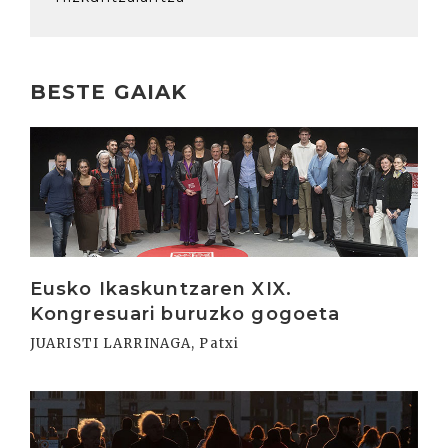
BESTE GAIAK
Irakurri
Eusko Ikaskuntzaren XIX.
Kongresuari buruzko gogoeta
JUARISTI LARRINAGA, Patxi
Irakurri