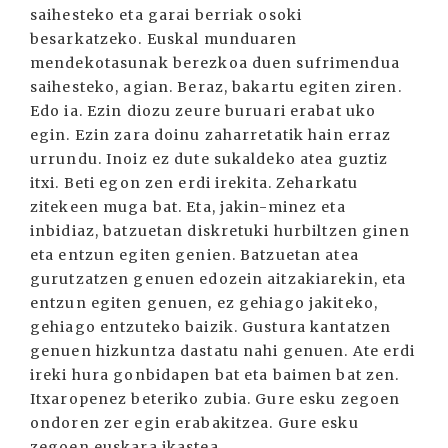
saihesteko eta garai berriak osoki
besarkatzeko. Euskal munduaren
mendekotasunak berezkoa duen sufrimendua
saihesteko, agian. Beraz, bakartu egiten ziren.
Edo ia. Ezin diozu zeure buruari erabat uko
egin. Ezin zara doinu zaharretatik hain erraz
urrundu. Inoiz ez dute sukaldeko atea guztiz
itxi. Beti egon zen erdi irekita. Zeharkatu
zitekeen muga bat. Eta, jakin-minez eta
inbidiaz, batzuetan diskretuki hurbiltzen ginen
eta entzun egiten genien. Batzuetan atea
gurutzatzen genuen edozein aitzakiarekin, eta
entzun egiten genuen, ez gehiago jakiteko,
gehiago entzuteko baizik. Gustura kantatzen
genuen hizkuntza dastatu nahi genuen. Ate erdi
ireki hura gonbidapen bat eta baimen bat zen.
Itxaropenez beteriko zubia. Gure esku zegoen
ondoren zer egin erabakitzea. Gure esku
zegoen euskara ikastea.