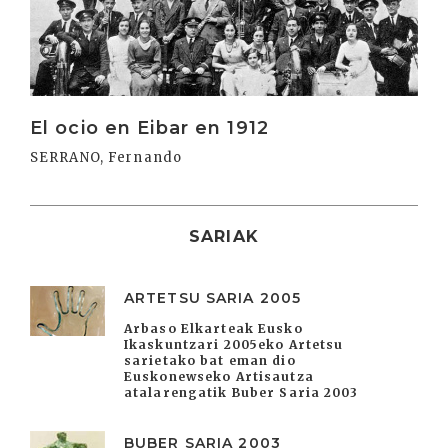
El ocio en Eibar en 1912
SERRANO, Fernando
SARIAK
ARTETSU SARIA 2005
Arbaso Elkarteak Eusko
Ikaskuntzari 2005eko Artetsu
sarietako bat eman dio
Euskonewseko Artisautza
atalarengatik Buber Saria 2003
BUBER SARIA 2003