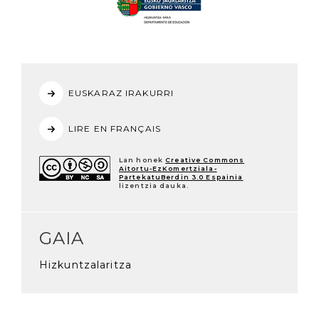
EUSKARAZ IRAKURRI
LIRE EN FRANÇAIS
Lan honek
Creative Commons
Aitortu-EzKomertziala-
PartekatuBerdin 3.0 Espainia
lizentzia dauka.
GAIA
Hizkuntzalaritza