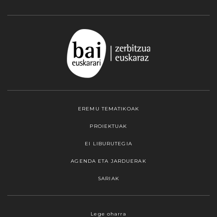
EREMU TEMATIKOAK
PROIEKTUAK
EI LIBURUTEGIA
AGENDA ETA JARDUERAK
SARIAK
Webgune honek cookieak erabiltzen ditu,
Lege oharra