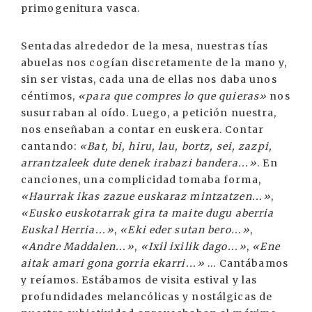
primogenitura vasca.
Sentadas alrededor de la mesa, nuestras tías
abuelas nos cogían discretamente de la mano y,
sin ser vistas, cada una de ellas nos daba unos
céntimos,
«para que compres lo que quieras»
nos
susurraban al oído. Luego, a petición nuestra,
nos enseñaban a contar en euskera. Contar
cantando:
«Bat, bi, hiru, lau, bortz, sei, zazpi,
arrantzaleek dute denek irabazi bandera...»
. En
canciones, una complicidad tomaba forma,
«Haurrak ikas zazue euskaraz mintzatzen...»
,
«Eusko euskotarrak gira ta maite dugu aberria
Euskal Herria...»
,
«Eki eder sutan bero...»
,
«Andre Maddalen...»
,
«Ixil ixilik dago...»
,
«Ene
aitak amari gona gorria ekarri...»
... Cantábamos
y reíamos. Estábamos de visita estival y las
profundidades melancólicas y nostálgicas de