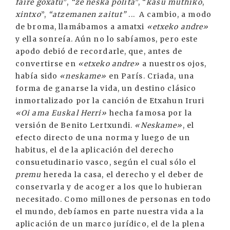
faire goxatu
”,
“ze neska polita
”, “
kasu muthiko
,
xintxo
”,
“atzemanen zaitut”
... A cambio, a modo
de broma, llamábamos a amatxi
«etxeko andre»
y ella sonreía. Aún no lo sabíamos, pero este
apodo debió de recordarle, que, antes de
convertirse en
«etxeko andre»
a nuestros ojos,
había sido
«neskame»
en París. Criada, una
forma de ganarse la vida, un destino clásico
inmortalizado por la canción de Etxahun Iruri
«Oi ama Euskal Herri»
hecha famosa por la
versión de Benito Lertxundi.
«Neskame»
, el
efecto directo de una norma y luego de un
habitus, el de la aplicación del derecho
consuetudinario vasco, según el cual sólo el
premu
hereda la casa, el derecho y el deber de
conservarla y de acoger a los que lo hubieran
necesitado. Como millones de personas en todo
el mundo, debíamos en parte nuestra vida a la
aplicación de un marco jurídico, el de la plena