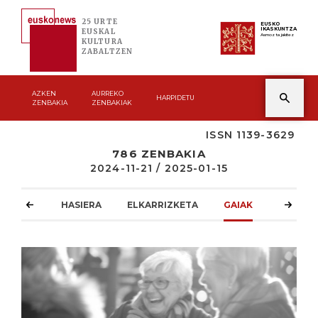
25 URTE
EUSKO
IKASKUNTZA
EUSKAL
Asmoz ta jakitez
KULTURA
ZABALTZEN
AZKEN
AURREKO
HARPIDETU
ZENBAKIA
ZENBAKIAK
ISSN 1139-3629
786 ZENBAKIA
2024-11-21 / 2025-01-15
HASIERA
ELKARRIZKETA
GAIAK
ATZOKO