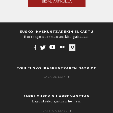
BIDALI ARTIKULUA
EUSKO IKASKUNTZAREKIN ELKARTU
Hurrengo sareetan aurkitu gaitzazu:
Facebook
Twitter
Youtube
Flickr
Vimeo
EGIN EUSKO IKASKUNTZAREN BAZKIDE
BAZKIDE EGIN
JARRI GUREKIN HARREMANETAN
Laguntzeko gaituzu hemen:
IDATZI GAITZAZU