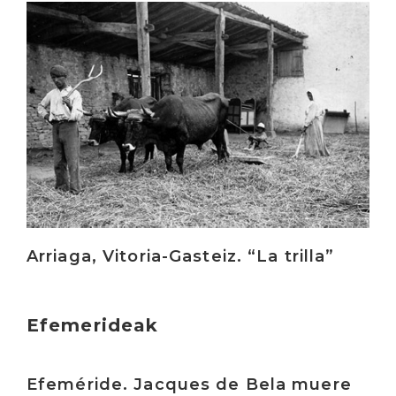
Irakurri
Arriaga, Vitoria-Gasteiz. “La trilla”
Efemerideak
Irakurri
Efeméride. Jacques de Bela muere