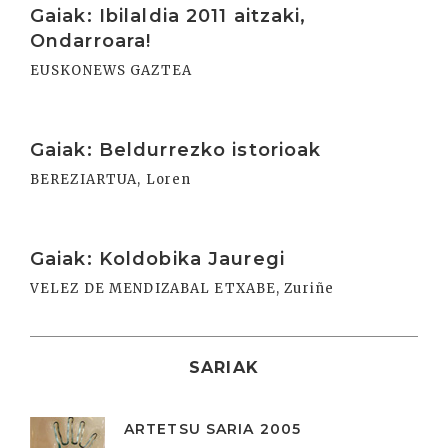
Gaiak: Ibilaldia 2011 aitzaki,
Ondarroara!
EUSKONEWS GAZTEA
Irakurri
Gaiak: Beldurrezko istorioak
BEREZIARTUA, Loren
Irakurri
Gaiak: Koldobika Jauregi
VELEZ DE MENDIZABAL ETXABE, Zuriñe
SARIAK
ARTETSU SARIA 2005