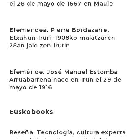
el 28 de mayo de 1667 en Maule
Irakurri
Efemeridea. Pierre Bordazarre,
Etxahun-Iruri, 1908ko maiatzaren
28an jaio zen Irurin
Irakurri
Efeméride. José Manuel Estomba
Arruabarrena nace en Irun el 29 de
mayo de 1916
Euskobooks
Irakurri
Reseña. Tecnología, cultura experta