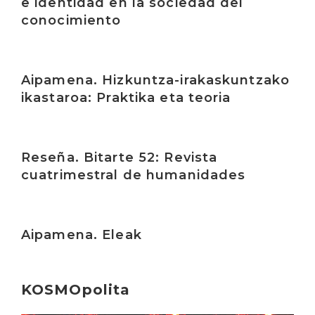
e identidad en la sociedad del
conocimiento
Irakurri
Aipamena. Hizkuntza-irakaskuntzako
ikastaroa: Praktika eta teoria
Irakurri
Reseña. Bitarte 52: Revista
cuatrimestral de humanidades
Irakurri
Aipamena. Eleak
KOSMOpolita