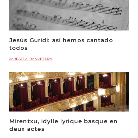
Jesús Guridi: así hemos cantado
todos
JARRAITU IRAKURTZEN
Mirentxu, idylle lyrique basque en
deux actes