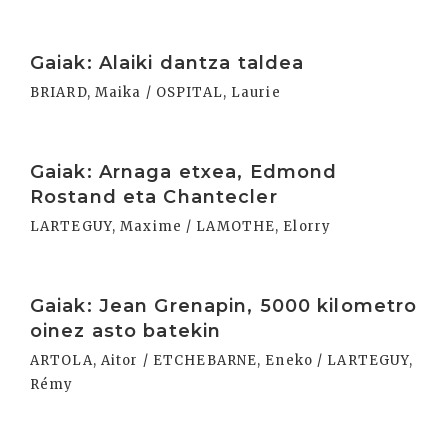
Irakurri
Gaiak: Alaiki dantza taldea
BRIARD, Maika / OSPITAL, Laurie
Irakurri
Gaiak: Arnaga etxea, Edmond
Rostand eta Chantecler
LARTEGUY, Maxime / LAMOTHE, Elorry
Irakurri
Gaiak: Jean Grenapin, 5000 kilometro
oinez asto batekin
ARTOLA, Aitor / ETCHEBARNE, Eneko / LARTEGUY,
Rémy
Irakurri