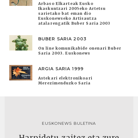
Arbaso Elkarteak Eusko
Ikaskuntzari 2005eko Artetsu
sarietako bat eman dio
Euskonewseko Artisautza
atalarengatik Buber Saria 2003
BUBER SARIA 2003
On line komunikabide onenari Buber
Saria 2003. Euskonews
ARGIA SARIA 1999
Astekari elektronikoari
Merezimenduzko Saria
EUSKONEWS BULETINA
Harpidetu zaitez eta zure