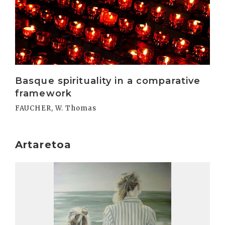
Irakurri
Basque spirituality in a comparative
framework
FAUCHER, W. Thomas
Artaretoa
Irakurri