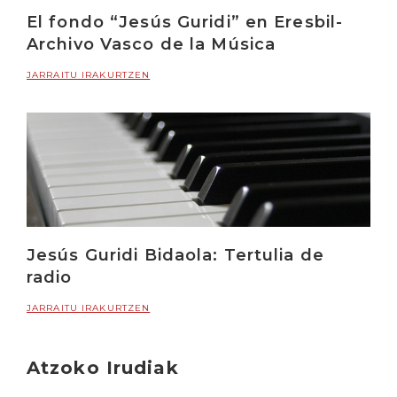
El fondo “Jesús Guridi” en Eresbil-
Archivo Vasco de la Música
JARRAITU IRAKURTZEN
Jesús Guridi Bidaola: Tertulia de
radio
JARRAITU IRAKURTZEN
Atzoko Irudiak