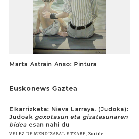
Marta Astrain Anso: Pintura
Euskonews Gaztea
Irakurri
Elkarrizketa: Nieva Larraya. (Judoka):
Judoak
goxotasun eta gizatasunaren
bidea
esan nahi du
VELEZ DE MENDIZABAL ETXABE, Zuriñe