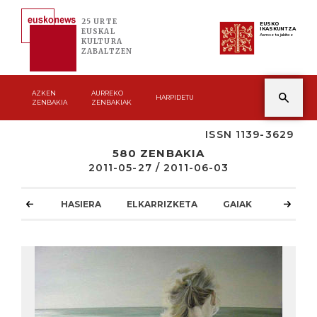
25 URTE
EUSKO
IKASKUNTZA
EUSKAL
Asmoz ta jakitez
KULTURA
ZABALTZEN
AZKEN
AURREKO
HARPIDETU
ZENBAKIA
ZENBAKIAK
ISSN 1139-3629
580 ZENBAKIA
2011-05-27 / 2011-06-03
HASIERA
ELKARRIZKETA
GAIAK
ATZOKO