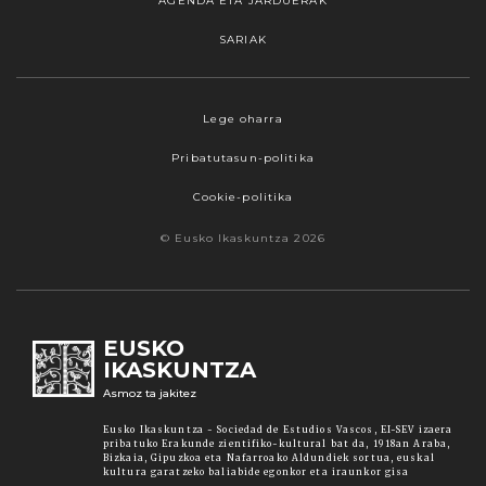
AGENDA ETA JARDUERAK
SARIAK
Webgune honek cookieak erabiltzen ditu,
Lege oharra
propioak zein hirugarrenenak. Hautatu
Pribatutasun-politika
nabigatzeko nahiago duzun cookie aukera.
Guztiz desaktibatzea ere hauta dezakezu.
Cookie-politika
Cookie batzuk blokeatu nahi badituzu, egin klik
© Eusko Ikaskuntza 2026
"konfigurazioa" aukeran. "Onartzen dut" botoia
sakatuz gero, aipatutako cookieak eta gure
cookie politika onartzen duzula adierazten ari
zara. Sakatu
Irakurri gehiago
lotura informazio
EUSKO
gehiago lortzeko.
IKASKUNTZA
Asmoz ta jakitez
Onartu
Eusko Ikaskuntza - Sociedad de Estudios Vascos, EI-SEV izaera
pribatuko Erakunde zientifiko-kultural bat da, 1918an Araba,
Bizkaia, Gipuzkoa eta Nafarroako Aldundiek sortua, euskal
kultura garatzeko baliabide egonkor eta iraunkor gisa