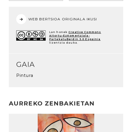
WEB BERTSIOA ORIGINALA IKUSI
Lan honek
Creative Commons
Aitortu-EzKomertziala-
PartekatuBerdin 3.0 Espainia
lizentzia dauka.
GAIA
Pintura
AURREKO ZENBAKIETAN
Irakurri