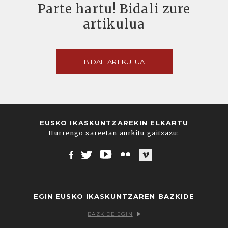
Parte hartu! Bidali zure
artikulua
BIDALI ARTIKULUA
EUSKO IKASKUNTZAREKIN ELKARTU
Hurrengo sareetan aurkitu gaitzazu:
Facebook
Twitter
Youtube
Flickr
Vimeo
EGIN EUSKO IKASKUNTZAREN BAZKIDE
BAZKIDE EGIN