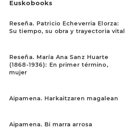
Euskobooks
Irakurri
Reseña. Patricio Echeverria Elorza:
Su tiempo, su obra y trayectoria vital
Irakurri
Reseña. María Ana Sanz Huarte
(1868-1936): En primer término,
mujer
Irakurri
Aipamena. Harkaitzaren magalean
Irakurri
Aipamena. Bi marra arrosa