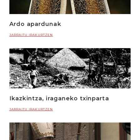
Ardo apardunak
JARRAITU IRAKURTZEN
Ikazkintza, iraganeko txinparta
JARRAITU IRAKURTZEN