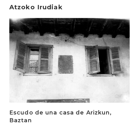
Atzoko Irudiak
Irakurri
Escudo de una casa de Arizkun,
Baztan