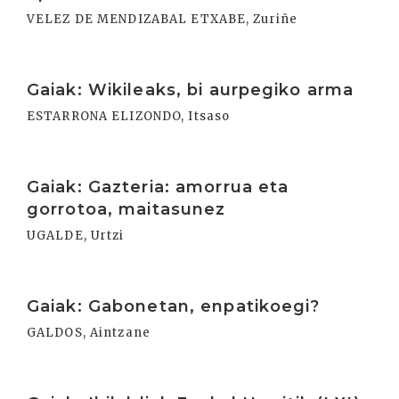
VELEZ DE MENDIZABAL ETXABE, Zuriñe
Irakurri
Gaiak: Wikileaks, bi aurpegiko arma
ESTARRONA ELIZONDO, Itsaso
Irakurri
Gaiak: Gazteria: amorrua eta
gorrotoa, maitasunez
UGALDE, Urtzi
Irakurri
Gaiak: Gabonetan, enpatikoegi?
GALDOS, Aintzane
Irakurri