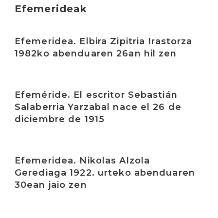
Efemerideak
Irakurri
Efemeridea. Elbira Zipitria Irastorza
1982ko abenduaren 26an hil zen
Irakurri
Efeméride. El escritor Sebastián
Salaberria Yarzabal nace el 26 de
diciembre de 1915
Irakurri
Efemeridea. Nikolas Alzola
Gerediaga 1922. urteko abenduaren
30ean jaio zen