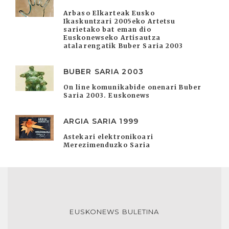
Arbaso Elkarteak Eusko
Ikaskuntzari 2005eko Artetsu
sarietako bat eman dio
Euskonewseko Artisautza
atalarengatik Buber Saria 2003
BUBER SARIA 2003
On line komunikabide onenari Buber
Saria 2003. Euskonews
ARGIA SARIA 1999
Astekari elektronikoari
Merezimenduzko Saria
EUSKONEWS BULETINA