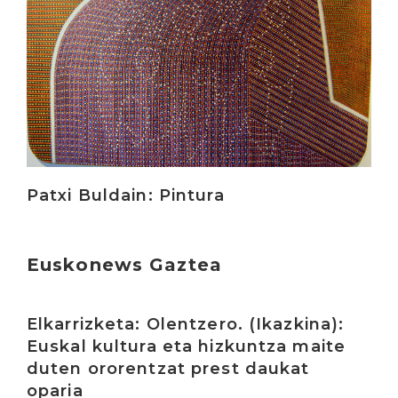
Patxi Buldain: Pintura
Euskonews Gaztea
Irakurri
Elkarrizketa: Olentzero. (Ikazkina):
Euskal kultura eta hizkuntza maite
duten ororentzat prest daukat
oparia