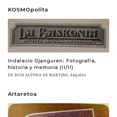
KOSMOpolita
Irakurri
Indalecio Ojanguren: Fotografía,
historia y memoria (II/II)
DE DIOS ALTUNA DE MARTINA, Ángeles
Artaretoa
Irakurri