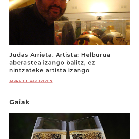
Judas Arrieta. Artista: Helburua
aberastea izango balitz, ez
nintzateke artista izango
JARRAITU IRAKURTZEN
Gaiak