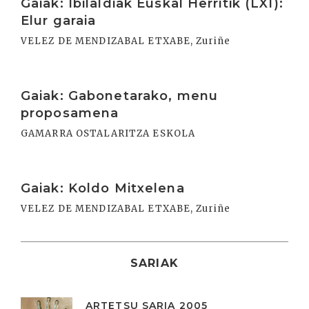
Gaiak: Ibilaldiak Euskal Herritik (LXI):
Elur garaia
VELEZ DE MENDIZABAL ETXABE, Zuriñe
Irakurri
Gaiak: Gabonetarako, menu
proposamena
GAMARRA OSTALARITZA ESKOLA
Irakurri
Gaiak: Koldo Mitxelena
VELEZ DE MENDIZABAL ETXABE, Zuriñe
SARIAK
ARTETSU SARIA 2005