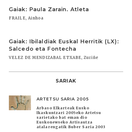
Irakurri
Gaiak: Paula Zarain. Atleta
FRAILE, Ainhoa
Irakurri
Gaiak: Ibilaldiak Euskal Herritik (LX):
Salcedo eta Fontecha
VELEZ DE MENDIZABAL ETXABE, Zuriñe
SARIAK
ARTETSU SARIA 2005
Arbaso Elkarteak Eusko
Ikaskuntzari 2005eko Artetsu
sarietako bat eman dio
Euskonewseko Artisautza
atalarengatik Buber Saria 2003