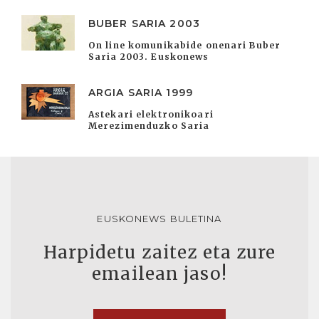
BUBER SARIA 2003
On line komunikabide onenari Buber
Saria 2003. Euskonews
ARGIA SARIA 1999
Astekari elektronikoari
Merezimenduzko Saria
EUSKONEWS BULETINA
Harpidetu zaitez eta zure
emailean jaso!