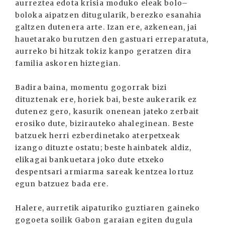
aurreztea edota krisia moduko eleak bolo–
boloka aipatzen ditugularik, berezko esanahia
galtzen dutenera arte. Izan ere, azkenean, jai
hauetarako burutzen den gastuari erreparatuta,
aurreko bi hitzak tokiz kanpo geratzen dira
familia askoren hiztegian.
Badira baina, momentu gogorrak bizi
dituztenak ere, horiek bai, beste aukerarik ez
dutenez gero, kasurik onenean jateko zerbait
erosiko dute, bizirauteko ahaleginean. Beste
batzuek herri ezberdinetako aterpetxeak
izango dituzte ostatu; beste hainbatek aldiz,
elikagai bankuetara joko dute etxeko
despentsari armiarma sareak kentzea lortuz
egun batzuez bada ere.
Halere, aurretik aipaturiko guztiaren gaineko
gogoeta soilik Gabon garaian egiten dugula