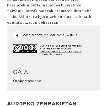
berriarekin pertsona hobea bilakatuko
naizenik, hitzak haizeak eramaten dituelako
maiz. Ekintzara igarotzeko ordua da, biharko
egunari itxaron beharrean.
WEB BERTSIOA ORIGINALA IKUSI
Lan honek
Creative Commons
Aitortu-EzKomertziala-
PartekatuBerdin 3.0 Espainia
lizentzia dauka.
GAIA
Orokortasunak
AURREKO ZENBAKIETAN