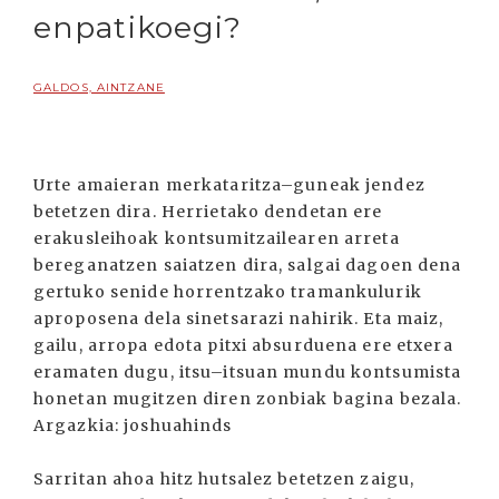
enpatikoegi?
GALDOS, AINTZANE
Urte amaieran merkataritza–guneak jendez
betetzen dira. Herrietako dendetan ere
erakusleihoak kontsumitzailearen arreta
bereganatzen saiatzen dira, salgai dagoen dena
gertuko senide horrentzako tramankulurik
aproposena dela sinetsarazi nahirik. Eta maiz,
gailu, arropa edota pitxi absurduena ere etxera
eramaten dugu, itsu–itsuan mundu kontsumista
honetan mugitzen diren zonbiak bagina bezala.
Argazkia: joshuahinds
Sarritan ahoa hitz hutsalez betetzen zaigu,