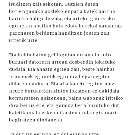
iruditzen zait askotan. Gutxien duten
horienganako azaleko enpatia batek barrua
hartuko baligu bezala, eta urteko gainerako
egunetan apatiko huts edota berekoi xamarrak
garenaren beldurra handitzen joaten zait
urterik urte.
Eta behin baino gehiagotan erran diot nire
buruari datorren urtean desberdin jokatuko
dudala. Eta ahaztu egiten zait, beste hainbat
promesek egunetik egunera hegan egiten
didaten moduan. Eta atsekabetu egiten naiz
neure buruarekin zintzo jokatzen ez dakidala
konturatzen naizenean, baina Gabonak iritsiko
dira berriz ere, eta gomuta bera burutuko dut
kaletik noala eskean ikusten dudan gizonari
begiratzen diodanean.
Ez dut zin egingo; ez dut esango urte