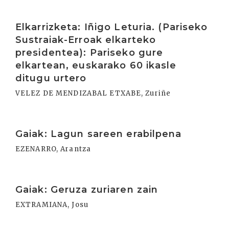
Irakurri
Elkarrizketa: Iñigo Leturia. (Pariseko
Sustraiak-Erroak elkarteko
presidentea): Pariseko gure
elkartean, euskarako 60 ikasle
ditugu urtero
VELEZ DE MENDIZABAL ETXABE, Zuriñe
Irakurri
Gaiak: Lagun sareen erabilpena
EZENARRO, Arantza
Irakurri
Gaiak: Geruza zuriaren zain
EXTRAMIANA, Josu