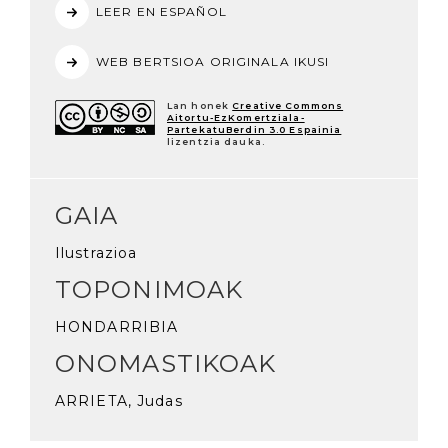
LEER EN ESPAÑOL
WEB BERTSIOA ORIGINALA IKUSI
Lan honek
Creative Commons
Aitortu-EzKomertziala-
PartekatuBerdin 3.0 Espainia
lizentzia dauka.
GAIA
Ilustrazioa
TOPONIMOAK
HONDARRIBIA
ONOMASTIKOAK
ARRIETA, Judas