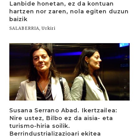
Lanbide honetan, ez da kontuan
hartzen nor zaren, nola egiten duzun
baizik
SALABERRIA, Urkiri
Irakurri
Susana Serrano Abad. Ikertzailea:
Nire ustez, Bilbo ez da aisia- eta
turismo-hiria soilik.
Berrindustrializazioari ekitea