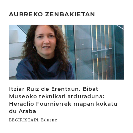
AURREKO ZENBAKIETAN
Irakurri
Itziar Ruiz de Erentxun. Bibat
Museoko teknikari arduraduna:
Heraclio Fournierrek mapan kokatu
du Araba
BEGIRISTAIN, Edurne