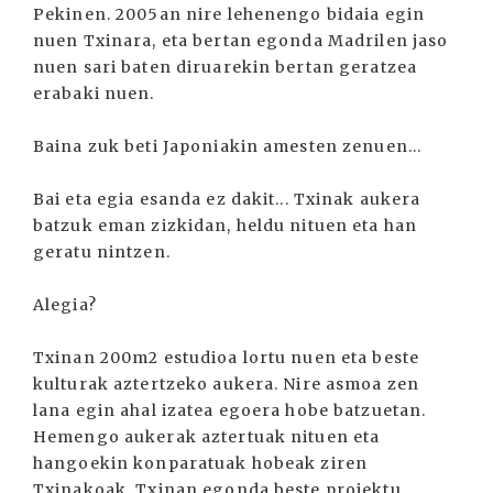
Pekinen. 2005an nire lehenengo bidaia egin
nuen Txinara, eta bertan egonda Madrilen jaso
nuen sari baten diruarekin bertan geratzea
erabaki nuen.
Baina zuk beti Japoniakin amesten zenuen...
Bai eta egia esanda ez dakit... Txinak aukera
batzuk eman zizkidan, heldu nituen eta han
geratu nintzen.
Alegia?
Txinan 200m2 estudioa lortu nuen eta beste
kulturak aztertzeko aukera. Nire asmoa zen
lana egin ahal izatea egoera hobe batzuetan.
Hemengo aukerak aztertuak nituen eta
hangoekin konparatuak hobeak ziren
Txinakoak. Txinan egonda beste proiektu