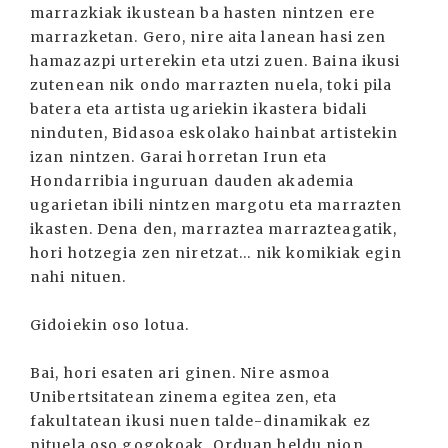
marrazkiak ikustean ba hasten nintzen ere
marrazketan. Gero, nire aita lanean hasi zen
hamazazpi urterekin eta utzi zuen. Baina ikusi
zutenean nik ondo marrazten nuela, toki pila
batera eta artista ugariekin ikastera bidali
ninduten, Bidasoa eskolako hainbat artistekin
izan nintzen. Garai horretan Irun eta
Hondarribia inguruan dauden akademia
ugarietan ibili nintzen margotu eta marrazten
ikasten. Dena den, marraztea marrazteagatik,
hori hotzegia zen niretzat... nik komikiak egin
nahi nituen.
Gidoiekin oso lotua.
Bai, hori esaten ari ginen. Nire asmoa
Unibertsitatean zinema egitea zen, eta
fakultatean ikusi nuen talde-dinamikak ez
nituela oso gogokoak. Orduan heldu nion