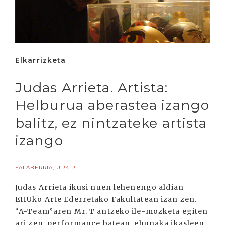
Elkarrizketa
Judas Arrieta. Artista:
Helburua aberastea izango
balitz, ez nintzateke artista
izango
SALABERRIA, URKIRI
Judas Arrieta ikusi nuen lehenengo aldian
EHUko Arte Ederretako Fakultatean izan zen.
“A-Team”aren Mr. T antzeko ile-mozketa egiten
ari zen, performance batean, ehunaka ikasleen