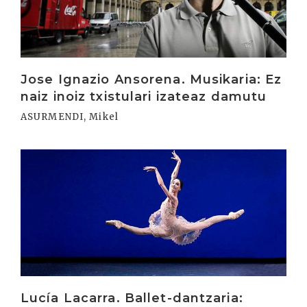
Jose Ignazio Ansorena. Musikaria: Ez
naiz inoiz txistulari izateaz damutu
ASURMENDI, Mikel
Irakurri
Lucía Lacarra. Ballet-dantzaria: