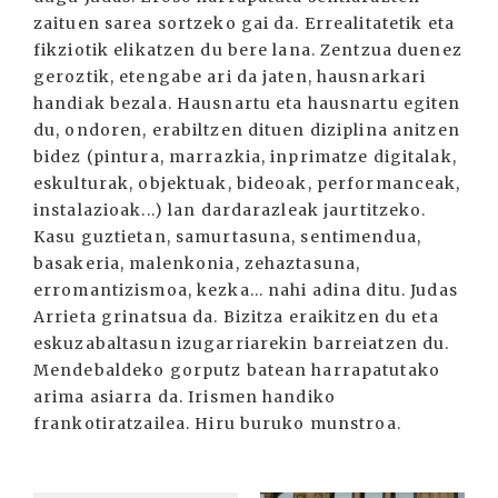
zaituen sarea sortzeko gai da. Errealitatetik eta
fikziotik elikatzen du bere lana. Zentzua duenez
geroztik, etengabe ari da jaten, hausnarkari
handiak bezala. Hausnartu eta hausnartu egiten
du, ondoren, erabiltzen dituen diziplina anitzen
bidez (pintura, marrazkia, inprimatze digitalak,
eskulturak, objektuak, bideoak, performanceak,
instalazioak...) lan dardarazleak jaurtitzeko.
Kasu guztietan, samurtasuna, sentimendua,
basakeria, malenkonia, zehaztasuna,
erromantizismoa, kezka... nahi adina ditu. Judas
Arrieta grinatsua da. Bizitza eraikitzen du eta
eskuzabaltasun izugarriarekin barreiatzen du.
Mendebaldeko gorputz batean harrapatutako
arima asiarra da. Irismen handiko
frankotiratzailea. Hiru buruko munstroa.