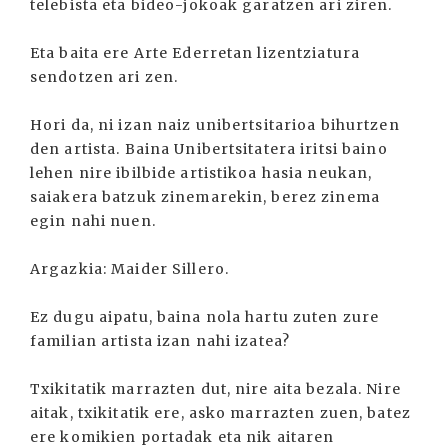
telebista eta bideo-jokoak garatzen ari ziren.
Eta baita ere Arte Ederretan lizentziatura
sendotzen ari zen.
Hori da, ni izan naiz unibertsitarioa bihurtzen
den artista. Baina Unibertsitatera iritsi baino
lehen nire ibilbide artistikoa hasia neukan,
saiakera batzuk zinemarekin, berez zinema
egin nahi nuen.
Argazkia: Maider Sillero.
Ez dugu aipatu, baina nola hartu zuten zure
familian artista izan nahi izatea?
Txikitatik marrazten dut, nire aita bezala. Nire
aitak, txikitatik ere, asko marrazten zuen, batez
ere komikien portadak eta nik aitaren