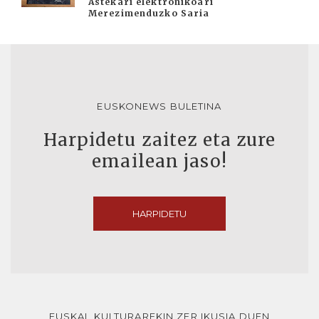
Astekari elektronikoari
Merezimenduzko Saria
EUSKONEWS BULETINA
Harpidetu zaitez eta zure
emailean jaso!
HARPIDETU
EUSKAL KULTURAREKIN ZER IKUSIA DUEN