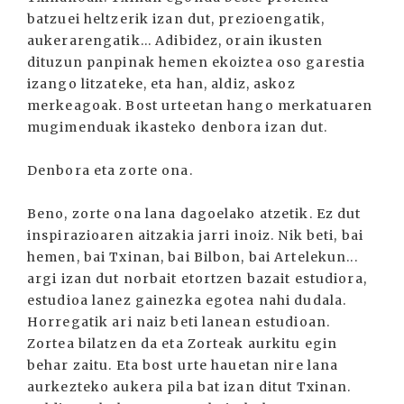
batzuei heltzerik izan dut, prezioengatik,
aukerarengatik... Adibidez, orain ikusten
dituzun panpinak hemen ekoiztea oso garestia
izango litzateke, eta han, aldiz, askoz
merkeagoak. Bost urteetan hango merkatuaren
mugimenduak ikasteko denbora izan dut.
Denbora eta zorte ona.
Beno, zorte ona lana dagoelako atzetik. Ez dut
inspirazioaren aitzakia jarri inoiz. Nik beti, bai
hemen, bai Txinan, bai Bilbon, bai Artelekun...
argi izan dut norbait etortzen bazait estudiora,
estudioa lanez gainezka egotea nahi dudala.
Horregatik ari naiz beti lanean estudioan.
Zortea bilatzen da eta Zorteak aurkitu egin
behar zaitu. Eta bost urte hauetan nire lana
aurkezteko aukera pila bat izan ditut Txinan.