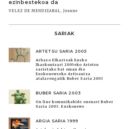
ezinbestekoa da
VELEZ DE MENDIZABAL, Josune
SARIAK
ARTETSU SARIA 2005
Arbaso Elkarteak Eusko
Ikaskuntzari 2005eko Artetsu
sarietako bat eman dio
Euskonewseko Artisautza
atalarengatik Buber Saria 2003
BUBER SARIA 2003
On line komunikabide onenari Buber
Saria 2003. Euskonews
ARGIA SARIA 1999