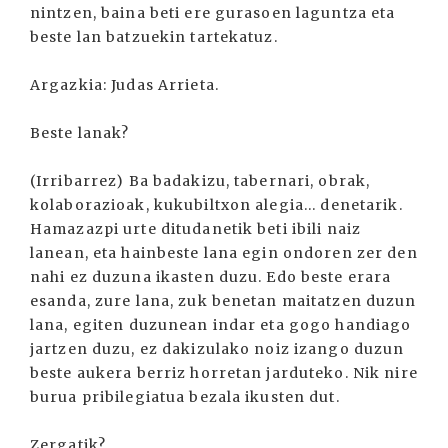
nintzen, baina beti ere gurasoen laguntza eta
beste lan batzuekin tartekatuz.
Argazkia: Judas Arrieta.
Beste lanak?
(Irribarrez) Ba badakizu, tabernari, obrak,
kolaborazioak, kukubiltxon alegia... denetarik.
Hamazazpi urte ditudanetik beti ibili naiz
lanean, eta hainbeste lana egin ondoren zer den
nahi ez duzuna ikasten duzu. Edo beste erara
esanda, zure lana, zuk benetan maitatzen duzun
lana, egiten duzunean indar eta gogo handiago
jartzen duzu, ez dakizulako noiz izango duzun
beste aukera berriz horretan jarduteko. Nik nire
burua pribilegiatua bezala ikusten dut.
Zergatik?