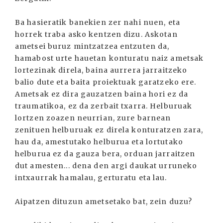
Ba hasieratik banekien zer nahi nuen, eta
horrek traba asko kentzen dizu. Askotan
ametsei buruz mintzatzea entzuten da,
hamabost urte hauetan konturatu naiz ametsak
lortezinak direla, baina aurrera jarraitzeko
balio dute eta baita proiektuak garatzeko ere.
Ametsak ez dira gauzatzen baina hori ez da
traumatikoa, ez da zerbait txarra. Helburuak
lortzen zoazen neurrian, zure barnean
zenituen helburuak ez direla konturatzen zara,
hau da, amestutako helburua eta lortutako
helburua ez da gauza bera, orduan jarraitzen
dut amesten... dena den argi daukat urruneko
intxaurrak hamalau, gerturatu eta lau.
Aipatzen dituzun ametsetako bat, zein duzu?