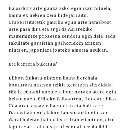
Ba ordura arte gauza asko egin izan nituela,
baina ez nekien zein bide jarraitu.
Unibertsitatetik gaurko egun arte hamabost
urte pasa dira eta argi da Asiarekiko
maitemintze prozesua sendotu egin dela. Jada
fakultate garaietan gai horiekin aritzen
nintzen, Japoniara joateko ametsa neukan.
Eta karrera bukatua?
Bilbon finkatu nintzen baina berehala
konturatu nintzen txikia geratzen zitzaidala.
Nik ikasi nahi nuen eta horretarako atera egin
behar nuen. Bilboko Bilboarten, Hondarribiko
Udalaren espazio batzuetan eta baita ere
Donostiako Artelekun lanean aritu nintzen.
Garai haietan hainbat sari irabazi nituen, diru-
laguntzak... eta neoprofesional bezala ibili