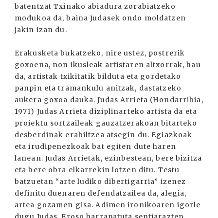
batentzat Txinako abiadura zorabiatzeko
modukoa da, baina Judasek ondo moldatzen
jakin izan du.
Erakusketa bukatzeko, nire ustez, postrerik
goxoena, non ikusleak artistaren altxorrak, hau
da, artistak txikitatik bilduta eta gordetako
panpin eta tramankulu anitzak, dastatzeko
aukera goxoa dauka. Judas Arrieta (Hondarribia,
1971) Judas Arrieta diziplinarteko artista da eta
proiektu sortzaileak gauzatzerakoan bitarteko
desberdinak erabiltzea atsegin du. Egiazkoak
eta irudipenezkoak bat egiten dute haren
lanean. Judas Arrietak, ezinbestean, bere bizitza
eta bere obra elkarrekin lotzen ditu. Testu
batzuetan “arte ludiko dibertigarria” izenez
definitu duenaren defendatzailea da, alegia,
artea gozamen gisa. Adimen ironikoaren igorle
dugu Judas. Eroso harrapatuta sentiarazten