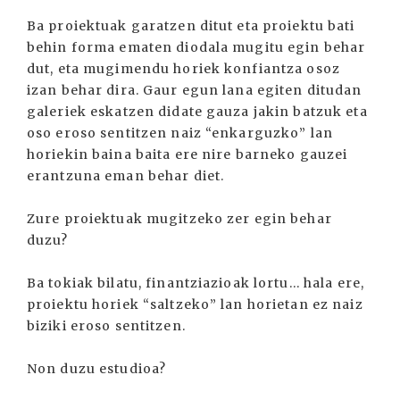
Ba proiektuak garatzen ditut eta proiektu bati
behin forma ematen diodala mugitu egin behar
dut, eta mugimendu horiek konfiantza osoz
izan behar dira. Gaur egun lana egiten ditudan
galeriek eskatzen didate gauza jakin batzuk eta
oso eroso sentitzen naiz “enkarguzko” lan
horiekin baina baita ere nire barneko gauzei
erantzuna eman behar diet.
Zure proiektuak mugitzeko zer egin behar
duzu?
Ba tokiak bilatu, finantziazioak lortu... hala ere,
proiektu horiek “saltzeko” lan horietan ez naiz
biziki eroso sentitzen.
Non duzu estudioa?