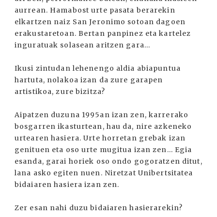
aurrean. Hamabost urte pasata berarekin
elkartzen naiz San Jeronimo sotoan dagoen
erakustaretoan. Bertan panpinez eta kartelez
inguratuak solasean aritzen gara...
Ikusi zintudan lehenengo aldia abiapuntua
hartuta, nolakoa izan da zure garapen
artistikoa, zure bizitza?
Aipatzen duzuna 1995an izan zen, karrerako
bosgarren ikasturtean, hau da, nire azkeneko
urtearen hasiera. Urte horretan grebak izan
genituen eta oso urte mugitua izan zen... Egia
esanda, garai horiek oso ondo gogoratzen ditut,
lana asko egiten nuen. Niretzat Unibertsitatea
bidaiaren hasiera izan zen.
Zer esan nahi duzu bidaiaren hasierarekin?