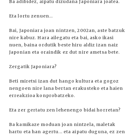
Ba adibidez, aipatu dizudana Japoniara joatea.
Eta lortu zenuen...
Bai, Japoniara joan nintzen, 2002an, aste batzuk
nire kabuz. Hara ailegatu eta bai, asko ikasi
nuen, baina ordutik beste hiru aldiz izan naiz
Japonian eta oraindik ez dut nire ametsa bete.
Zergatik Japoniara?
Beti miretsi izan dut hango kultura eta gogoz
nengoen nire lana bertan erakusteko eta haien
erreakzioa konprobatzeko.
Eta zer gertatu zen lehenengo bidai horretan?
Ba kamikaze moduan joan nintzela, maletak
hartu eta han agertu... eta aipatu duguna, ez zen