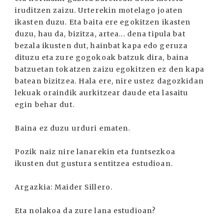
iruditzen zaizu. Urterekin motelago joaten
ikasten duzu. Eta baita ere egokitzen ikasten
duzu, hau da, bizitza, artea... dena tipula bat
bezala ikusten dut, hainbat kapa edo geruza
dituzu eta zure gogokoak batzuk dira, baina
batzuetan tokatzen zaizu egokitzen ez den kapa
batean bizitzea. Hala ere, nire ustez dagozkidan
lekuak oraindik aurkitzear daude eta lasaitu
egin behar dut.
Baina ez duzu urduri ematen.
Pozik naiz nire lanarekin eta funtsezkoa
ikusten dut gustura sentitzea estudioan.
Argazkia: Maider Sillero.
Eta nolakoa da zure lana estudioan?