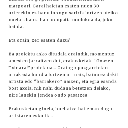
margoari. Garai haietan esaten nuen 30
urterekin ez banu inongo saririk lortzen utziko
nuela... baina hau ludopatia modukoa da, joko
bat da.
Eta orain, zer esaten duzu?
Ba proiektu asko ditudala oraindik, momentuz
amesten jarraitzen dut, erakusketak, “Goazen
Txinara!”proiektua... Oraingo puzgarriekin
arrakasta handia lortzen ari naiz, baina ez dakit
artista edo “barrakero” naizen, eta egia esanda
bost axola, nik nahi dudana betetzen delako,
nire lanekin jendea ondo pasatzea.
Erakusketan ginela, bueltatxo bat eman dugu
artistaren eskutik...