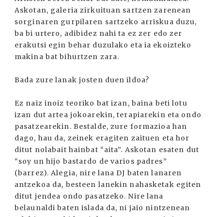
Askotan, galeria zirkuituan sartzen zarenean
sorginaren gurpilaren sartzeko arriskua duzu,
ba bi urtero, adibidez nahi ta ez zer edo zer
erakutsi egin behar duzulako eta ia ekoizteko
makina bat bihurtzen zara.
Bada zure lanak josten duen ildoa?
Ez naiz inoiz teoriko bat izan, baina beti lotu
izan dut artea jokoarekin, terapiarekin eta ondo
pasatzearekin. Bestalde, zure formazioa han
dago, hau da, zeinek eragiten zaituen eta hor
ditut nolabait hainbat “aita”. Askotan esaten dut
“soy un hijo bastardo de varios padres”
(barrez). Alegia, nire lana DJ baten lanaren
antzekoa da, besteen lanekin nahasketak egiten
ditut jendea ondo pasatzeko. Nire lana
belaunaldi baten islada da, ni jaio nintzenean