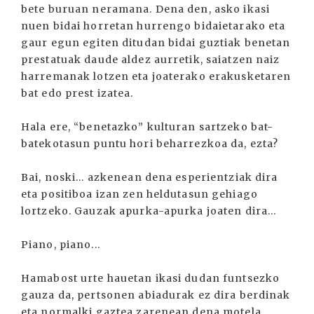
bete buruan neramana. Dena den, asko ikasi
nuen bidai horretan hurrengo bidaietarako eta
gaur egun egiten ditudan bidai guztiak benetan
prestatuak daude aldez aurretik, saiatzen naiz
harremanak lotzen eta joaterako erakusketaren
bat edo prest izatea.
Hala ere, “benetazko” kulturan sartzeko bat-
batekotasun puntu hori beharrezkoa da, ezta?
Bai, noski... azkenean dena esperientziak dira
eta positiboa izan zen heldutasun gehiago
lortzeko. Gauzak apurka-apurka joaten dira...
Piano, piano...
Hamabost urte hauetan ikasi dudan funtsezko
gauza da, pertsonen abiadurak ez dira berdinak
eta normalki gaztea zarenean dena motela