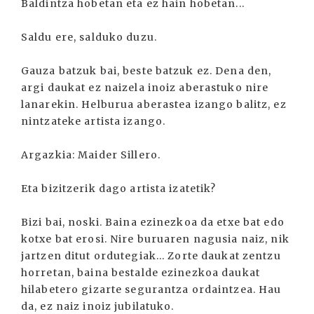
Baldintza hobetan eta ez hain hobetan...
Saldu ere, salduko duzu.
Gauza batzuk bai, beste batzuk ez. Dena den,
argi daukat ez naizela inoiz aberastuko nire
lanarekin. Helburua aberastea izango balitz, ez
nintzateke artista izango.
Argazkia: Maider Sillero.
Eta bizitzerik dago artista izatetik?
Bizi bai, noski. Baina ezinezkoa da etxe bat edo
kotxe bat erosi. Nire buruaren nagusia naiz, nik
jartzen ditut ordutegiak... Zorte daukat zentzu
horretan, baina bestalde ezinezkoa daukat
hilabetero gizarte segurantza ordaintzea. Hau
da, ez naiz inoiz jubilatuko.