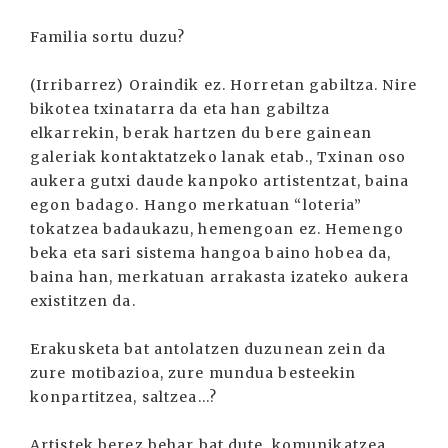
Familia sortu duzu?
(Irribarrez) Oraindik ez. Horretan gabiltza. Nire
bikotea txinatarra da eta han gabiltza
elkarrekin, berak hartzen du bere gainean
galeriak kontaktatzeko lanak etab., Txinan oso
aukera gutxi daude kanpoko artistentzat, baina
egon badago. Hango merkatuan “loteria”
tokatzea badaukazu, hemengoan ez. Hemengo
beka eta sari sistema hangoa baino hobea da,
baina han, merkatuan arrakasta izateko aukera
existitzen da.
Erakusketa bat antolatzen duzunean zein da
zure motibazioa, zure mundua besteekin
konpartitzea, saltzea...?
Artistek berez behar bat dute, komunikatzea.