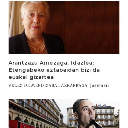
Irakurri
Arantzazu Amezaga. Idazlea:
Etengabeko eztabaidan bizi da
euskal gizartea
VELEZ DE MENDIZABAL AZKARRAGA, Josemari
Irakurri