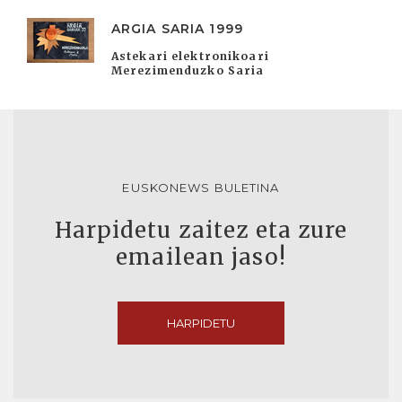
ARGIA SARIA 1999
Astekari elektronikoari
Merezimenduzko Saria
EUSKONEWS BULETINA
Harpidetu zaitez eta zure
emailean jaso!
HARPIDETU