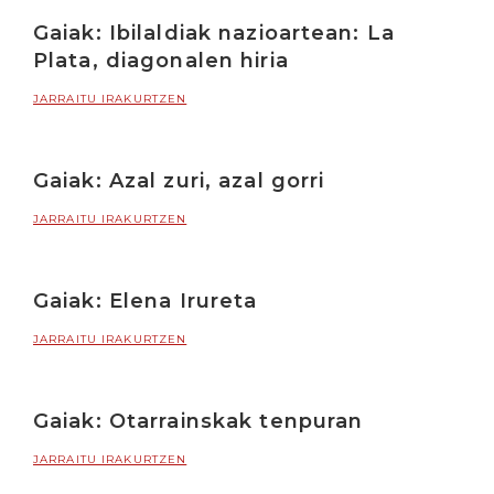
Gaiak: Ibilaldiak nazioartean: La
Plata, diagonalen hiria
JARRAITU IRAKURTZEN
Gaiak: Azal zuri, azal gorri
JARRAITU IRAKURTZEN
Gaiak: Elena Irureta
JARRAITU IRAKURTZEN
Gaiak: Otarrainskak tenpuran
JARRAITU IRAKURTZEN