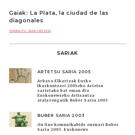
Gaiak: La Plata, la ciudad de las
diagonales
JARRAITU IRAKURTZEN
SARIAK
ARTETSU SARIA 2005
Arbaso Elkarteak Eusko
Ikaskuntzari 2005eko Artetsu
sarietako bat eman dio
Euskonewseko Artisautza
atalarengatik Buber Saria 2003
BUBER SARIA 2003
On line komunikabide onenari Buber
Saria 2003. Euskonews