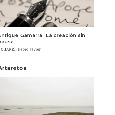
Enrique Gamarra. La creación sin
pausa
ECHARRI, Fabio Javier
Artaretoa
rakurri