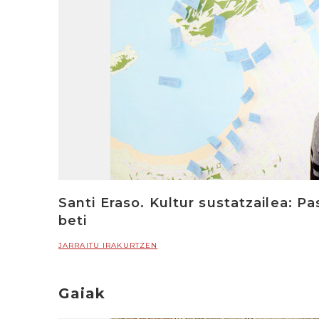
Santi Eraso. Kultur sustatzailea: P
beti
JARRAITU IRAKURTZEN
Gaiak