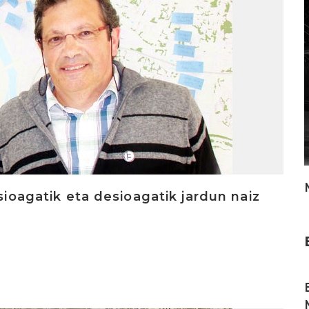
asioagatik eta desioagatik jardun naiz
I