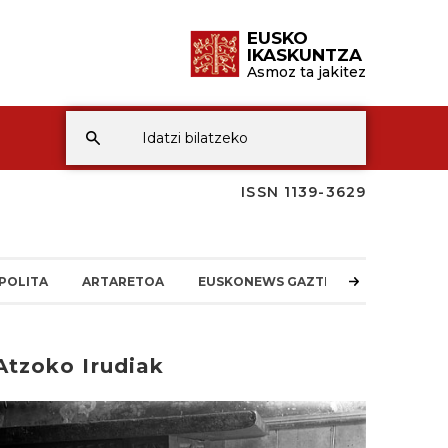
EUSKO
IKASKUNTZA
Asmoz ta jakitez
ISSN 1139-3629
POLITA
ARTARETOA
EUSKONEWS GAZTEA
Atzoko Irudiak
rakurri