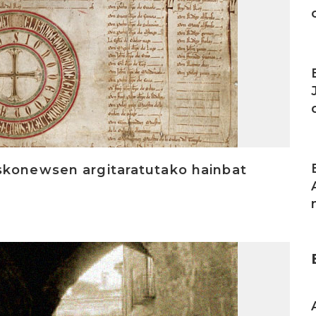
I
I
skonewsen argitaratutako hainbat
I