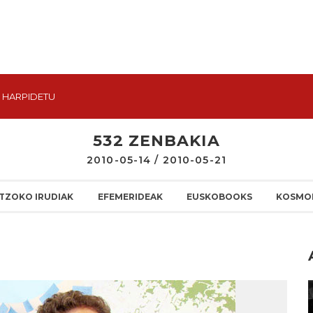
HARPIDETU
532 ZENBAKIA
2010-05-14 / 2010-05-21
TZOKO IRUDIAK
EFEMERIDEAK
EUSKOBOOKS
KOSMO
I