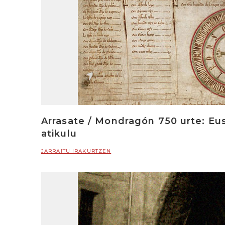
Arrasate / Mondragón 750 urte: Eu
atikulu
JARRAITU IRAKURTZEN