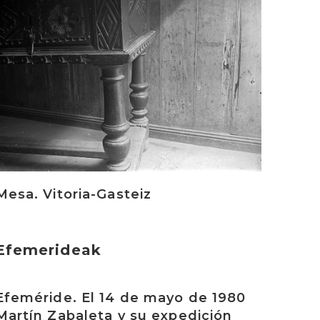
Mesa. Vitoria-Gasteiz
Efemerideak
rakurri
Efeméride. El 14 de mayo de 1980
Martín Zabaleta y su expedición