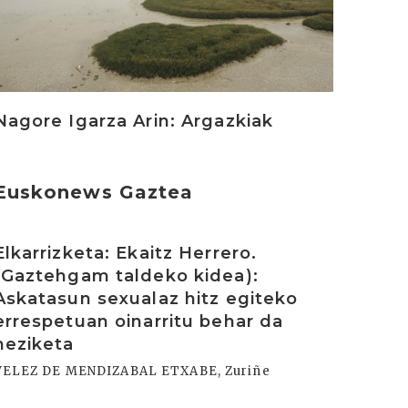
Nagore Igarza Arin: Argazkiak
Euskonews Gaztea
rakurri
Elkarrizketa: Ekaitz Herrero.
(Gaztehgam taldeko kidea):
Askatasun sexualaz hitz egiteko
errespetuan oinarritu behar da
heziketa
VELEZ DE MENDIZABAL ETXABE, Zuriñe