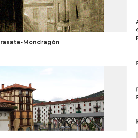
I
Arrasate-Mondragón
I
I
I