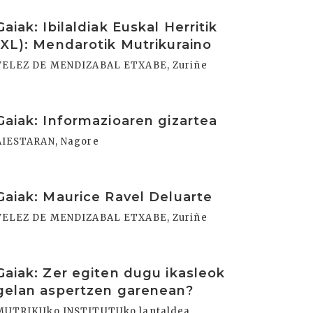
rakurri
Gaiak: Ibilaldiak Euskal Herritik
(XL): Mendarotik Mutrikuraino
VELEZ DE MENDIZABAL ETXABE, Zuriñe
rakurri
Gaiak: Informazioaren gizartea
AIESTARAN, Nagore
rakurri
Gaiak: Maurice Ravel Deluarte
VELEZ DE MENDIZABAL ETXABE, Zuriñe
rakurri
Gaiak: Zer egiten dugu ikasleok
gelan aspertzen garenean?
MUTRIKUko INSTITUTUko lantaldea