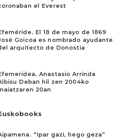
coronaban el Everest
rakurri
Efeméride. El 18 de mayo de 1869
José Goicoa es nombrado ayudante
del arquitecto de Donostia
rakurri
Efemeridea. Anastasio Arrinda
Albisu Deban hil zen 2004ko
maiatzaren 20an
Euskobooks
rakurri
Aipamena. “Ipar gazi, hego geza”