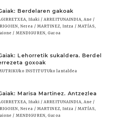
rakurri
Gaiak: Berdelaren gakoak
AGIRRETXEA, Iñaki / ARREITUNAINDIA, Ane /
IRIGOIEN, Nerea / MARTINEZ, Intza / MATÍAS,
Jaione / MENDIGUREN, Garoa
rakurri
Gaiak: Lehorretik sukaldera. Berdel
errezeta goxoak
MUTRIKUko INSTITUTUko lantaldea
rakurri
Gaiak: Marisa Martinez. Antzezlea
AGIRRETXEA, Iñaki / ARREITUNAINDIA, Ane /
IRIGOIEN, Nerea / MARTINEZ, Intza / MATÍAS,
Jaione / MENDIGUREN, Garoa