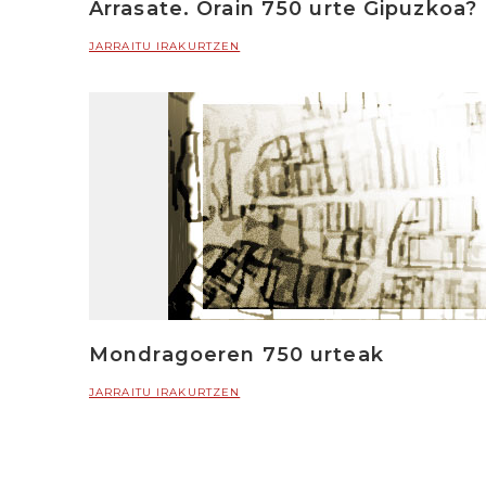
Arrasate. Orain 750 urte Gipuzkoa?
JARRAITU IRAKURTZEN
Mondragoeren 750 urteak
JARRAITU IRAKURTZEN