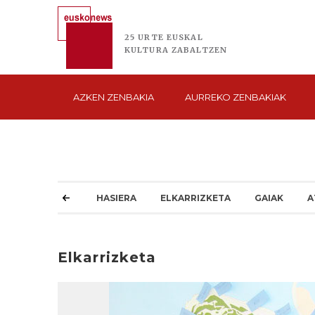
25 URTE
EUSKAL
KULTURA
ZABALTZEN
AZKEN
ZENBAKIA
AURREKO
ZENBAKIAK
HASIERA
ELKARRIZKETA
GAIAK
A
Elkarrizketa