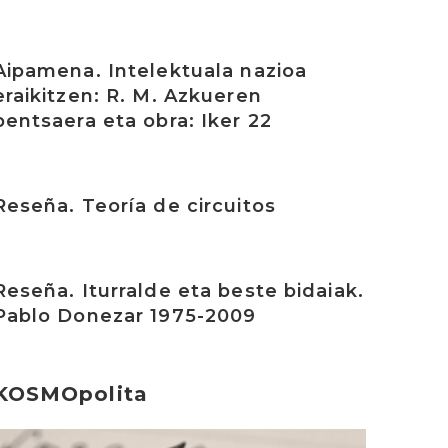
rakurri
Aipamena. Intelektuala nazioa
eraikitzen: R. M. Azkueren
pentsaera eta obra: Iker 22
rakurri
Reseña. Teoría de circuitos
rakurri
Reseña. Iturralde eta beste bidaiak.
Pablo Donezar 1975-2009
KOSMOpolita
rakurri