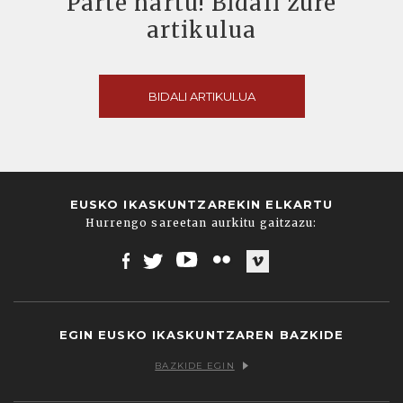
Parte hartu! Bidali zure
artikulua
BIDALI ARTIKULUA
EUSKO IKASKUNTZAREKIN ELKARTU
Hurrengo sareetan aurkitu gaitzazu:
Facebook
Twitter
Youtube
Flickr
Vimeo
EGIN EUSKO IKASKUNTZAREN BAZKIDE
BAZKIDE EGIN