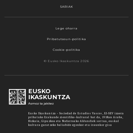
SARIAK
Webgune honek cookieak erabiltzen ditu,
Lege oharra
propioak zein hirugarrenenak. Hautatu
Pribatutasun-politika
nabigatzeko nahiago duzun cookie aukera.
Guztiz desaktibatzea ere hauta dezakezu.
Cookie-politika
Cookie batzuk blokeatu nahi badituzu, egin klik
© Eusko Ikaskuntza 2026
"konfigurazioa" aukeran. "Onartzen dut" botoia
sakatuz gero, aipatutako cookieak eta gure
cookie politika onartzen duzula adierazten ari
zara. Sakatu
Irakurri gehiago
lotura informazio
EUSKO
gehiago lortzeko.
IKASKUNTZA
Asmoz ta jakitez
Onartu
Eusko Ikaskuntza - Sociedad de Estudios Vascos, EI-SEV izaera
pribatuko Erakunde zientifiko-kultural bat da, 1918an Araba,
Bizkaia, Gipuzkoa eta Nafarroako Aldundiek sortua, euskal
kultura garatzeko baliabide egonkor eta iraunkor gisa
Konfiguratu