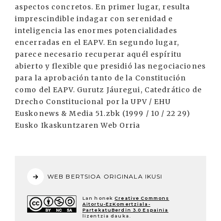
aspectos concretos. En primer lugar, resulta
imprescindible indagar con serenidad e
inteligencia las enormes potencialidades
encerradas en el EAPV. En segundo lugar,
parece necesario recuperar aquél espíritu
abierto y flexible que presidió las negociaciones
para la aprobación tanto de la Constitución
como del EAPV. Gurutz Jáuregui, Catedrático de
Drecho Constitucional por la UPV / EHU
Euskonews & Media 51.zbk (1999 / 10 / 22 29)
Eusko Ikaskuntzaren Web Orria
WEB BERTSIOA ORIGINALA IKUSI
Lan honek
Creative Commons
Aitortu-EzKomertziala-
PartekatuBerdin 3.0 Espainia
lizentzia dauka.