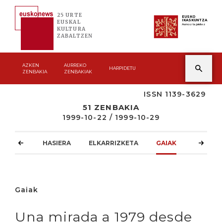
25 URTE
EUSKO
IKASKUNTZA
EUSKAL
Asmoz ta jakitez
KULTURA
ZABALTZEN
AZKEN
AURREKO
HARPIDETU
ZENBAKIA
ZENBAKIAK
ISSN 1139-3629
51 ZENBAKIA
1999-10-22 / 1999-10-29
HASIERA
ELKARRIZKETA
GAIAK
ATZOKO
Gaiak
Una mirada a 1979 desde