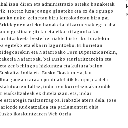
 ahal izan diren eta administrazio arteko banaketak
rik. Hortaz luza joango ginateke eta ez da egungo
patuko nuke, zeinetan hiru lerrokadetan hiru gai
i Erkidegoen arteko banaketa hitzarmenak egin ahal
zuen gestioa egiteko eta elkarri laguntzeko.
 litzakeela beste herrialde historiko foralekin,
a egiteko eta elkarri laguntzeko. Bi horietan
rkidegoarekin eta Nafarroako Foru Diputazioarekin,
zakeela Nafarroak, bai Eusko Jaurlaritzarekin eta
 eta zer behingoa hizkuntza eta kultura baino.
 Euskaltzaindia eta Eusko Ikaskuntza, lau
adina gauzatu arazo puntualetatik kanpo, ez dela
Estatutuaren faltaz, indarren korrelazioaknondik
euskaltzaleak ez dutela izan, eta, indar
te estrategia maltzurragoa, irabazle atera dela. Jose
ariorde Kudeatzailea eta parlamentari ohia
 Eusko Ikaskuntzaren Web Orria