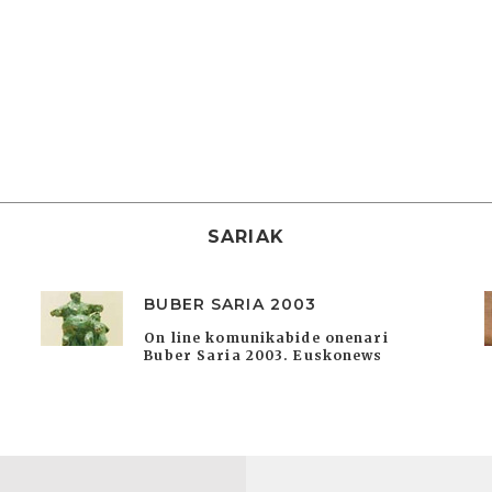
SARIAK
BUBER SARIA 2003
On line komunikabide onenari
Buber Saria 2003. Euskonews