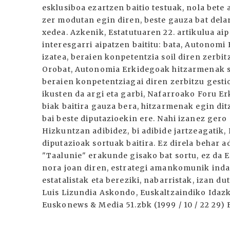
esklusiboa ezartzen baitio testuak, nola bete
zer modutan egin diren, beste gauza bat dela
xedea. Azkenik, Estatutuaren 22. artikulua ai
interesgarri aipatzen baititu: bata, Autonom
izatea, beraien konpetentzia soil diren zerbit
Orobat, Autonomia Erkidegoak hitzarmenak sor
beraien konpetentziagai diren zerbitzu gestio
ikusten da argi eta garbi, Nafarroako Foru E
biak baitira gauza bera, hitzarmenak egin dit
bai beste diputazioekin ere. Nahi izanez gero
Hizkuntzan adibidez, bi adibide jartzeagatik,
diputazioak sortuak baitira. Ez direla behar 
"Taalunie" erakunde gisako bat sortu, ez da 
nora joan diren, estrategi amankomunik indar 
estatalistak eta bereziki, nabarristak, izan du
Luis Lizundia Askondo, Euskaltzaindiko Idazk
Euskonews & Media 51.zbk (1999 / 10 / 22 29)