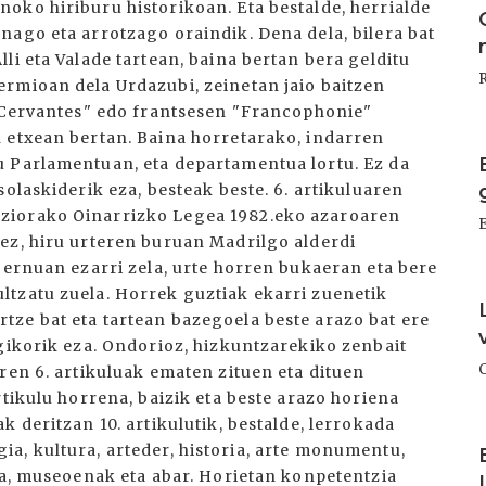
oko hiriburu historikoan. Eta bestalde, herrialde
nago eta arrotzago oraindik. Dena dela, bilera bat
li eta Valade tartean, baina bertan bera gelditu
rmioan dela Urdazubi, zeinetan jaio baitzen
o Cervantes" edo frantsesen "Francophonie"
 etxean bertan. Baina horretarako, indarren
I
u Parlamentuan, eta departamentua lortu. Ez da
olaskiderik eza, besteak beste. 6. artikuluaren
ziorako Oinarrizko Legea 1982.eko azaroaren
ez, hiru urteren buruan Madrilgo alderdi
bernuan ezarri zela, urte horren bukaeran eta bere
I
tzatu zuela. Horrek guztiak ekarri zuenetik
ze bat eta tartean bazegoela beste arazo bat ere
egikorik eza. Ondorioz, hizkuntzarekiko zenbait
ren 6. artikuluak ematen zituen eta dituen
rtikulu horrena, baizik eta beste arazo horiena
 deritzan 10. artikulutik, bestalde, lerrokada
I
legia, kultura, arteder, historia, arte monumentu,
ka, museoenak eta abar. Horietan konpetentzia