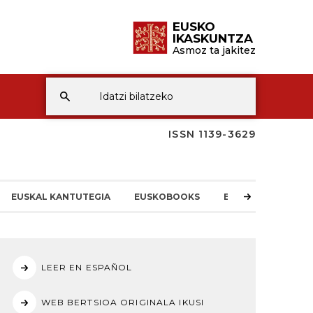
EUSKO
IKASKUNTZA
Asmoz ta jakitez
ISSN 1139-3629
EUSKAL KANTUTEGIA
EUSKOBOOKS
EI-REN BERRIAK
LEER EN ESPAÑOL
WEB BERTSIOA ORIGINALA IKUSI