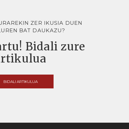
URAREKIN ZER IKUSIA DUEN
LUREN BAT DAUKAZU?
rtu! Bidali zure
artikulua
BIDALI ARTIKULUA