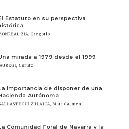
rakurri
El Estatuto en su perspectiva
histórica
MONREAL ZIA, Gregorio
rakurri
Una mirada a 1979 desde el 1999
JAUREGI, Gurutz
rakurri
La importancia de disponer de una
Hacienda Autónoma
GALLASTEGUI ZULAICA, Mari Carmen
rakurri
La Comunidad Foral de Navarra y la