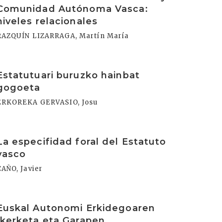
Comunidad Autónoma Vasca:
niveles relacionales
RAZQUÍN LIZARRAGA, Martín María
rakurri
Estatutuari buruzko hainbat
gogoeta
ERKOREKA GERVASIO, Josu
rakurri
La especifidad foral del Estatuto
vasco
CAÑO, Javier
rakurri
Euskal Autonomi Erkidegoaren
Ikerketa eta Garapen