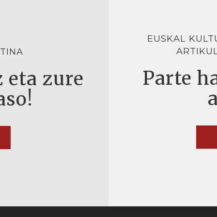
EUSKAL KULT
ARTIKU
TINA
Parte ha
 eta zure
aso!