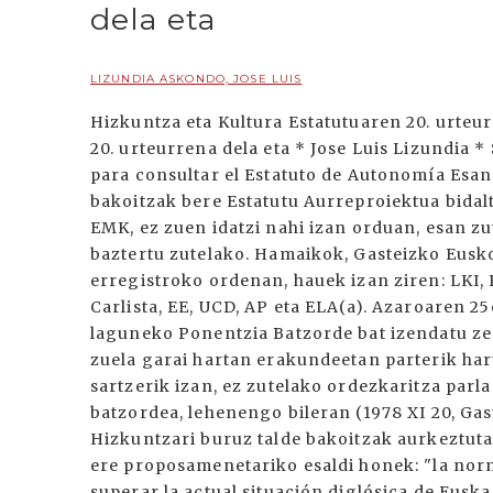
dela eta
LIZUNDIA ASKONDO, JOSE LUIS
Hizkuntza eta Kultura Estatutuaren 20. urteur
20. urteurrena dela eta * Jose Luis Lizundia 
para consultar el Estatuto de Autonomía Esan 
bakoitzak bere Estatutu Aurreproiektua bidalt
EMK, ez zuen idatzi nahi izan orduan, esan zu
baztertu zutelako. Hamaikok, Gasteizko Eusk
erregistroko ordenan, hauek izan ziren: LKI,
Carlista, EE, UCD, AP eta ELA(a). Azaroaren 2
laguneko Ponentzia Batzorde bat izendatu zen
zuela garai hartan erakundeetan parterik hart
sartzerik izan, ez zutelako ordezkaritza parl
batzordea, lehenengo bileran (1978 XI 20, Ga
Hizkuntzari buruz talde bakoitzak aurkeztuta
ere proposamenetariko esaldi honek: "la norm
superar la actual situación diglósica de Eusk