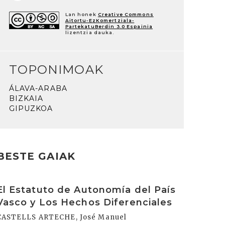
Lan honek
Creative Commons
Aitortu-EzKomertziala-
PartekatuBerdin 3.0 Espainia
lizentzia dauka.
TOPONIMOAK
ÁLAVA-ARABA
BIZKAIA
GIPUZKOA
BESTE GAIAK
rakurri
El Estatuto de Autonomía del País
Vasco y Los Hechos Diferenciales
CASTELLS ARTECHE, José Manuel