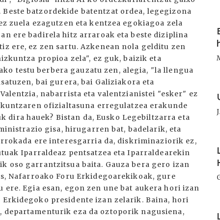
 Beste batzordekide batentzat ordea, legegizona
I
i ez zuela ezagutzen eta kentzea egokiagoa zela
an ere badirela hitz arraroak eta beste diziplina
iz ere, ez zen sartu. Azkenean nola gelditu zen
hizkuntza propioa zela", ez guk, baizik eta
o testu berbera gauzatu zen, alegia, "la llengua
asatuzen, bai gurera, bai Galiziakora eta
I
Valentzia, nabarrista eta valentzianistei "esker" ez
izkuntzaren ofizialtasuna erregulatzea erakunde
 dira hauek? Bistan da, Eusko Legebiltzarra eta
ministrazio gisa, hirugarren bat, badelarik, eta
I
errokada ere interesgarria da, diskriminaziorik ez,
tutuak Iparraldeaz pentsatzea eta Iparraldearekin
ik oso garrantzitsua baita. Gauza bera gero izan
ots, Nafarroako Foru Erkidegoarekikoak, gure
u ere. Egia esan, egon zen une bat aukera hori izan
 Erkidegoko presidente izan zelarik. Baina, hori
I
n, departamenturik eza da oztoporik nagusiena,