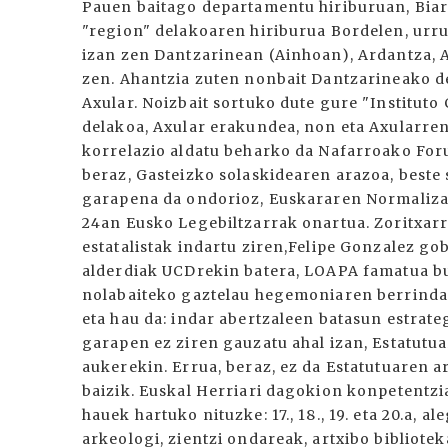
Pauen baitago departamentu hiriburuan, Biarn
"region" delakoaren hiriburua Bordelen, urru
izan zen Dantzarinean (Ainhoan), Ardantza, Al
zen. Ahantzia zuten nonbait Dantzarineako de
Axular. Noizbait sortuko dute gure "Institut
delakoa, Axular erakundea, non eta Axularren
korrelazio aldatu beharko da Nafarroako For
beraz, Gasteizko solaskidearen arazoa, beste s
garapena da ondorioz, Euskararen Normaliza
24an Eusko Legebiltzarrak onartua. Zoritxarr
estatalistak indartu ziren,Felipe Gonzalez go
alderdiak UCDrekin batera, LOAPA famatua bul
nolabaiteko gaztelau hegemoniaren berrindart
eta hau da: indar abertzaleen batasun estrat
garapen ez ziren gauzatu ahal izan, Estatutua
aukerekin. Errua, beraz, ez da Estatutuaren a
baizik. Euskal Herriari dagokion konpetentziak
hauek hartuko nituzke: 17., 18., 19. eta 20.a, a
arkeologi, zientzi ondareak, artxibo bibliote