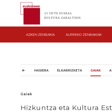
25 URTE
EUSKAL
KULTURA
ZABALTZEN
AZKEN
ZENBAKIA
AURREKO
ZENBAKIAK
HASIERA
ELKARRIZKETA
GAIAK
A
Gaiak
Hizkuntza eta Kultura Es