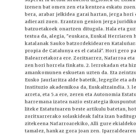
izenen bat omen zen eta kentzea eskatu zuen.
bera, arabar jelkidea garai hartan, jerga hor
adierazi zuen. Erantzun genion jerga juridiko
batzuetakoek onartzen ditugula. Hala eta guzt
testua da, alegia, "euskara, Euskal Herriaren 
katalanak Sauko batzordekidearen Kataluñarak
propia de Catalunya es el catalá". Hori gero p
Balearretakora ere. Zoritxarrez, Nafarroa eta 
zen hori horrela finkatu. 2. lerrokadan eta h
amankomunen eskuetan uzten da. Eta zeintzuk
Eusko Jaurlaritza alde batetik, legegile eta ad
Instituzio akademikoa da, Euskaltzaindia. 3. l
arreta, eta 5.a ere, zeren eta Autonomia Esta
harremana izatea nazio estrategia ikuspuntut
liteke Estatutuaren beste artikulu batetan, h
zoritxarrerako solaskideak falta izan baditug
zitekeena Nafarroarekiko, Alli gure ekialdeko
tamalez, hankaz gora joan zen. Iparraldeare