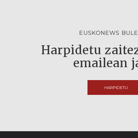
EUSKONEWS BULE
Harpidetu zaitez
emailean j
HARPIDETU