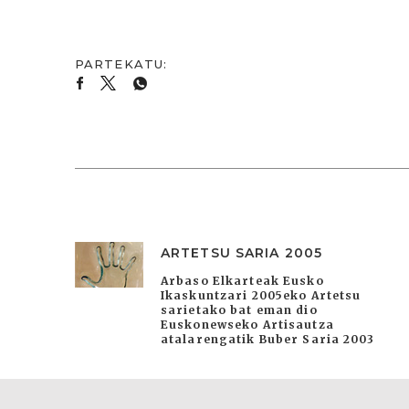
ARTETSU SARIA 2005
Arbaso Elkarteak Eusko
Ikaskuntzari 2005eko Artetsu
sarietako bat eman dio
Euskonewseko Artisautza
atalarengatik Buber Saria 2003