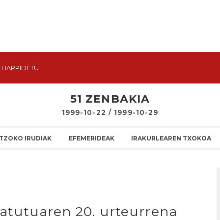
HARPIDETU
51 ZENBAKIA
1999-10-22 / 1999-10-29
TZOKO IRUDIAK
EFEMERIDEAK
IRAKURLEAREN TXOKOA
tatutuaren 20. urteurrena