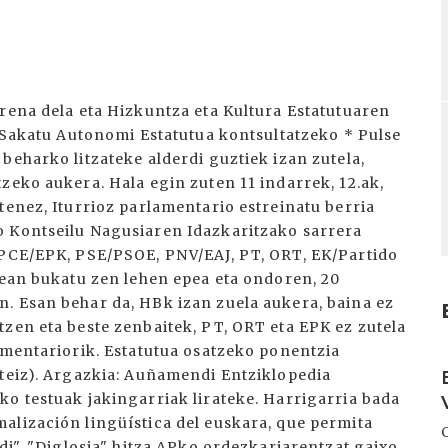
rena dela eta Hizkuntza eta Kultura Estatutuaren
* Sakatu Autonomi Estatutua kontsultatzeko * Pulse
beharko litzateke alderdi guztiek izan zutela,
zeko aukera. Hala egin zuten 11 indarrek, 12.ak,
tenez, Iturrioz parlamentario estreinatu berria
o Kontseilu Nagusiaren Idazkaritzako sarrera
 PCE/EPK, PSE/PSOE, PNV/EAJ, PT, ORT, EK/Partido
5ean bukatu zen lehen epea eta ondoren, 20
. Esan behar da, HBk izan zuela aukera, baina ez
zen eta beste zenbaitek, PT, ORT eta EPK ez zutela
amentariorik. Estatutua osatzeko ponentzia
I
steiz). Argazkia: Auñamendi Entziklopedia
ko testuak jakingarriak lirateke. Harrigarria bada
alización lingüística del euskara, que permita
adi", "Diglosia" hitza APko ordezkariarentzat gaixo