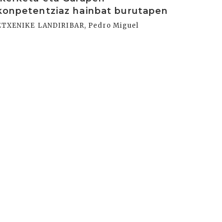
konpetentziaz hainbat burutapen
ETXENIKE LANDIRIBAR, Pedro Miguel