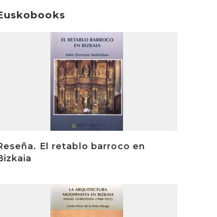
Euskobooks
rakurri
Reseña. El retablo barroco en
Bizkaia
rakurri