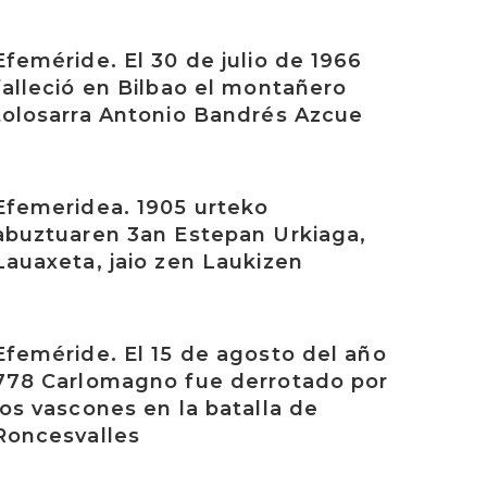
rakurri
Efeméride. El 30 de julio de 1966
falleció en Bilbao el montañero
tolosarra Antonio Bandrés Azcue
rakurri
Efemeridea. 1905 urteko
abuztuaren 3an Estepan Urkiaga,
Lauaxeta, jaio zen Laukizen
rakurri
Efeméride. El 15 de agosto del año
778 Carlomagno fue derrotado por
los vascones en la batalla de
Roncesvalles