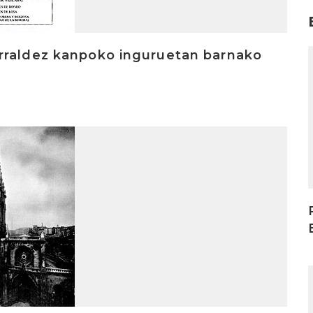
rraldez kanpoko inguruetan barnako
I
I