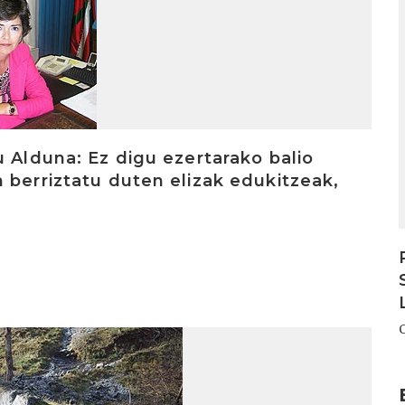
u Alduna: Ez digu ezertarako balio
 berriztatu duten elizak edukitzeak,