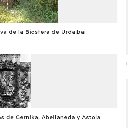
I
rva de la Biosfera de Urdaibai
I
as de Gernika, Abellaneda y Astola