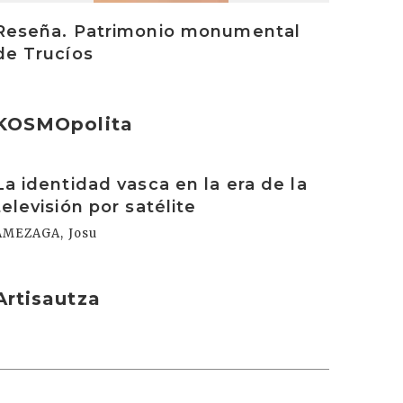
Reseña. Patrimonio monumental
de Trucíos
KOSMOpolita
rakurri
La identidad vasca en la era de la
televisión por satélite
AMEZAGA, Josu
Artisautza