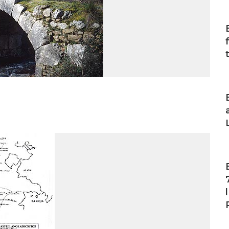
I
I
I