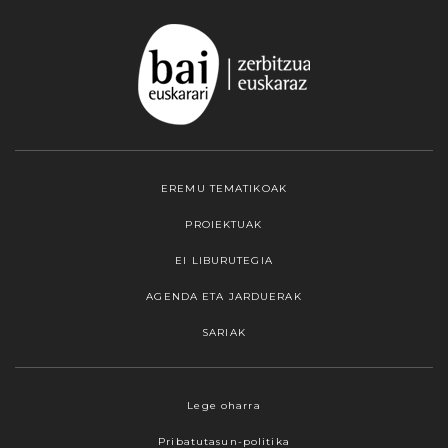
EREMU TEMATIKOAK
PROIEKTUAK
EI LIBURUTEGIA
AGENDA ETA JARDUERAK
SARIAK
Webgune honek cookieak erabiltzen ditu,
Lege oharra
propioak zein hirugarrenenak. Hautatu
Pribatutasun-politika