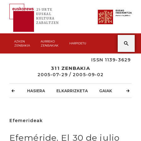
25 URTE
EUSKO
IKASKUNTZA
EUSKAL
Asmoz ta jakitez
KULTURA
ZABALTZEN
AZKEN
AURREKO
HARPIDETU
ZENBAKIA
ZENBAKIAK
ISSN 1139-3629
311 ZENBAKIA
2005-07-29 / 2005-09-02
HASIERA
ELKARRIZKETA
GAIAK
ATZOKO
Efemerideak
Efeméride. El 30 de julio