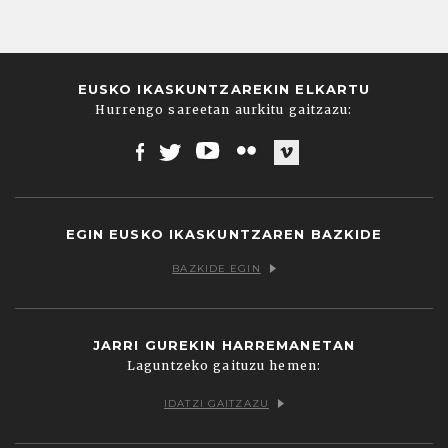
EUSKO IKASKUNTZAREKIN ELKARTU
Hurrengo sareetan aurkitu gaitzazu:
Facebook
Twitter
Youtube
Flickr
Vimeo
EGIN EUSKO IKASKUNTZAREN BAZKIDE
BAZKIDE EGIN
JARRI GUREKIN HARREMANETAN
Laguntzeko gaituzu hemen:
IDATZI GAITZAZU