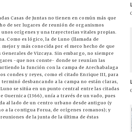
radas Casas de Juntas no tienen en común más que
cho de ser lugares de reunión de organismos
I
 unos orígenes y una trayectorias vitales propias.
. Como es lógico, la de Luno (llamada de
la mejor y más conocida por el mero hecho de que
tas Generales de Vizcaya. Sin embargo, no siempre
lugares -que nos conste- donde se reunían las
partiendo la función con la campa de Arechabalaga
s condes y reyes, como el citado Enrique III, para
no terminó desbancando a la campa no están claras,
Luno se sitúa en un punto central entre las citadas
de Guernica (1366), unía a través de un vado, pues
ada al lado de un centro urbano desde antiguo (y
I
mo a la contigua Forua, de orígenes romanos); y
reuniones de la junta de la última de éstas