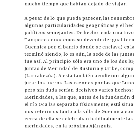
mucho tiempo que habían dejado de viajar.
A pesar de lo que pueda parecer, las renomb
algunas particularidades geográficas y el he
políticos semejantes. De hecho, cada una tuvo
Tampoco conocemos su devenir de igual forma
Guernica por el barrio donde se enclava) es 
terminó siendo, lo es aún, la sede de las Jun
fue así. Al principio sólo era uno de los dos 
Juntas de Merindad de Busturia y Uribe, com
(Larrabezúa). A esta también acudieron alguno
jurar los fueros. Las razones por las que Lu
pero sin duda serían decisivos varios hechos: 
Merindades, a las que, antes de la fundación 
el río Oca las separaba físicamente; está situ
nos referimos tanto a la villa de Guernica co
cerca de ella se celebraban habitualmente las 
merindades, en la próxima Ajánguiz.