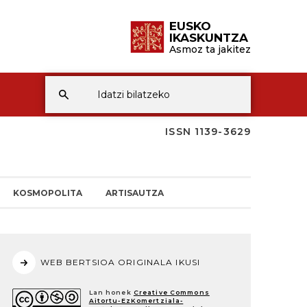
EUSKO
IKASKUNTZA
Asmoz ta jakitez
ISSN 1139-3629
KOSMOPOLITA
ARTISAUTZA
WEB BERTSIOA ORIGINALA IKUSI
Lan honek
Creative Commons
Aitortu-EzKomertziala-