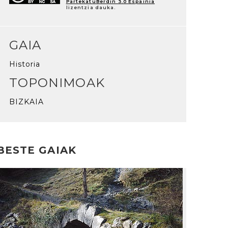
PartekatuBerdin 3.0 Espainia
lizentzia dauka.
GAIA
Historia
TOPONIMOAK
BIZKAIA
BESTE GAIAK
rakurri