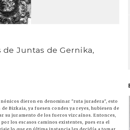
as de Juntas de Gernika,
I
onónicos dieron en denominar "ruta juradera", esto
s de Bizkaia, ya fuesen condes ya reyes, hubiesen de
zar su juramento de los fueros vizcaínos. Entonces,
por los escasos caminos existentes, pues era el
viaje lo que en última instancia les decidía a tomar