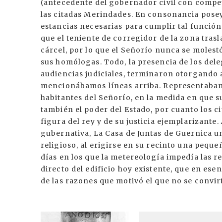
(antecedente del gobernador civil con compet
las citadas Merindades. En consonancia posey
estancias necesarias para cumplir tal función.
que el teniente de corregidor de la zona trasl
cárcel, por lo que el Señorío nunca se molest
sus homólogas. Todo, la presencia de los deleg
audiencias judiciales, terminaron otorgando a
mencionábamos líneas arriba. Representaban 
habitantes del Señorío, en la medida en que s
también el poder del Estado, por cuanto los c
figura del rey y de su justicia ejemplarizante
gubernativa, La Casa de Juntas de Guernica un
religioso, al erigirse en su recinto una peque
días en los que la metereología impedía las re
directo del edificio hoy existente, que en ese
de las razones que motivó el que no se convir