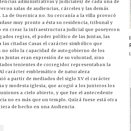
encias administrativas y judiciales) de cada una de
eron salas de audiencias, cárceles y las demás
 La de Guernica no. Su cercanía a la villa provocó
adase muy pronto a ésta su residencia, tribunal y
ó en crear la infraestructura judicial que poseyeron
ados regios, el poder político de las Juntas, las
 las citadas Casas el carácter simbólico que
no sólo la capacidad de autogobierno de los
us Juntas eran expresión de su voluntad, sino
itados tenientes de corregidor representaban la
I
. Al carácter emblemático de naturaleza
ió a partir de mediados del siglo XV el carácter
ña y modesta iglesia, que acogió a los junteros los
uniones a cielo abierto, y que fue el antecedente
ncia no es más que un templo. Quizá fuese está otra
tiera de hecho en una Audiencia.