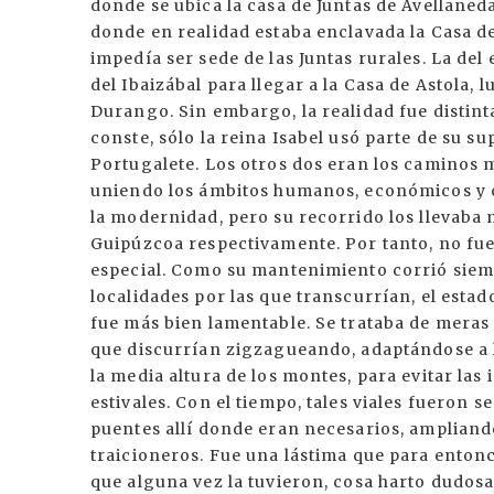
donde se ubica la casa de Juntas de Avellaneda.
donde en realidad estaba enclavada la Casa de 
impedía ser sede de las Juntas rurales. La del 
del Ibaizábal para llegar a la Casa de Astola, 
Durango. Sin embargo, la realidad fue distinta.
conste, sólo la reina Isabel usó parte de su s
Portugalete. Los otros dos eran los caminos 
uniendo los ámbitos humanos, económicos y cu
la modernidad, pero su recorrido los llevaba m
Guipúzcoa respectivamente. Por tanto, no fue
especial. Como su mantenimiento corrió siemp
localidades por las que transcurrían, el estad
fue más bien lamentable. Se trataba de meras
que discurrían zigzagueando, adaptándose a 
la media altura de los montes, para evitar las
estivales. Con el tiempo, tales viales fueron
puentes allí donde eran necesarios, amplian
traicioneros. Fue una lástima que para entonc
que alguna vez la tuvieron, cosa harto dudosa-