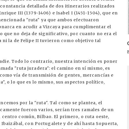
onstancia detallada de dos itinerarios realizados
Enrique III (1379-1406) e Isabel I (1451-1504), que en
a mencionada "ruta" ya que ambos efectuaron
monarca en acudir a Vizcaya para cumplimentar el
o que no deja de significativo, por cuanto no era el
 ni la de Felipe II tuvieron como objetivo tal
die. Todo lo contrario, nuestra intención es poner
famada "ruta juradera": el camino en sí mismo, es
I
e como vía de transmisión de gentes, mercancías e
a", o lo que es lo mismo, sus aspectos político,
ncemos por la "ruta". Tal como se plantea, el
icamente fueron varios, serían tres ramales de un
 centro común, Bilbao. El primero, o ruta oeste,
el Ibaizábal, con Portugalete y de ahí hasta Sopuerta,