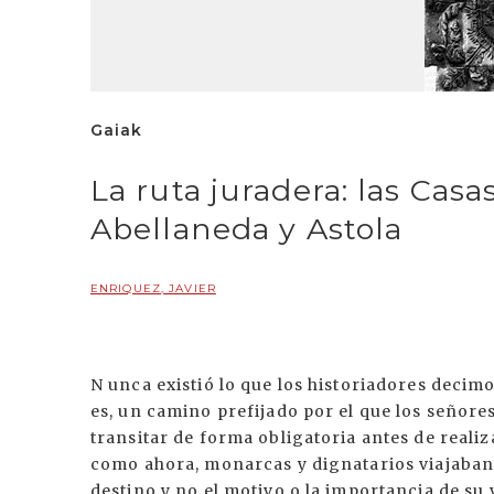
Gaiak
La ruta juradera: las Cas
Abellaneda y Astola
ENRIQUEZ, JAVIER
N unca existió lo que los historiadores decim
es, un camino prefijado por el que los señore
transitar de forma obligatoria antes de reali
como ahora, monarcas y dignatarios viajaban 
destino y no el motivo o la importancia de su 