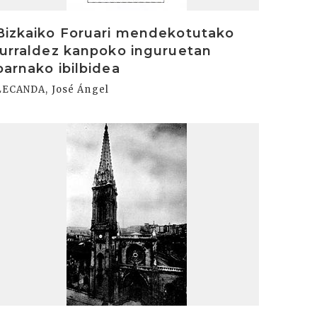
Bizkaiko Foruari mendekotutako
lurraldez kanpoko inguruetan
barnako ibilbidea
LECANDA, José Ángel
rakurri