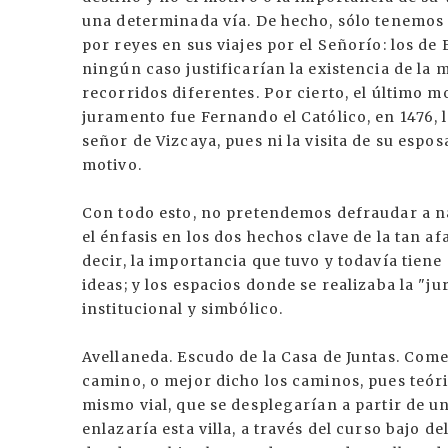
una determinada vía. De hecho, sólo tenemos c
por reyes en sus viajes por el Señorío: los de 
ningún caso justificarían la existencia de l
recorridos diferentes. Por cierto, el último 
juramento fue Fernando el Católico, en 1476, l
señor de Vizcaya, pues ni la visita de su esposa
motivo.
Con todo esto, no pretendemos defraudar a na
el énfasis en los dos hechos clave de la tan a
decir, la importancia que tuvo y todavía tien
ideas; y los espacios donde se realizaba la "jur
institucional y simbólico.
Avellaneda. Escudo de la Casa de Juntas. Come
camino, o mejor dicho los caminos, pues teór
mismo vial, que se desplegarían a partir de un
enlazaría esta villa, a través del curso bajo d