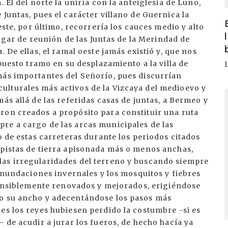
 El del norte la uniría con la anteiglesia de Luno,
Juntas, pues el carácter villano de Guernica la
este, por último, recorrería los cauces medio y alto
lugar de reunión de las Juntas de la Merindad de
 De ellas, el ramal oeste jamás existió y, que nos
upuesto tramo en su desplazamiento a la villa de
más importantes del Señorío, pues discurrían
lturales más activos de la Vizcaya del medioevo y
I
ás allá de las referidas casas de juntas, a Bermeo y
ron creados a propósito para constituir una ruta
re a cargo de las arcas municipales de las
o de estas carreteras durante los periodos citados
 pistas de tierra apisonada más o menos anchas,
las irregularidades del terreno y buscando siempre
 inundaciones invernales y los mosquitos y fiebres
 sensiblemente renovados y mejorados, erigiéndose
do su ancho y adecentándose los pasos más
es los reyes hubiesen perdido la costumbre -si es
 de acudir a jurar los fueros, de hecho hacía ya