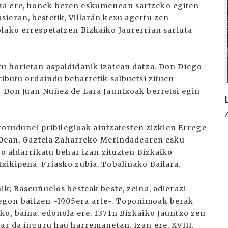
ka ere, honek beren eskumenean sartzeko egiten
ieran, bestetik, Villarán kexu agertu zen
lako errespetatzen Bizkaiko Jaurerrian sartuta
u horietan aspaldidanik izatean datza. Don Diego
ributu ordaindu beharretik salbuetsi zituen
o Don Juan Nuñez de Lara Jauntxoak berretsi egin
 forudunei pribilegioak aintzatesten zizkien Errege
1710ean, Gaztela Zaharreko Merindadearen esku-
ro aldarrikatu behar izan zituzten Bizkaiko
xikipena. Fríasko zubia. Tobalinako Bailara.
ik; Bascuñuelos besteak beste, zeina, adierazi
egon baitzen -1905era arte-. Toponimoak berak
ko, baina, edonola ere, 1371n Bizkaiko Jauntxo zen
ar da inguru hau harremanetan. Izan ere, XVIII.