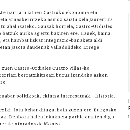
ste narriatu zituen Castroko ekonomia eta
I
 eta arnasberritzeko asmoz saiatu zela Jaurerrira
atu ahal izateko. Gauzak horrela, Castro-Urdiales
ko batzuk aurka agertu baziren ere. Hauek, baina,
, eta hainbat liskar integrazio-banaketa aldi
ietan jasota daudenak Valladolideko Errege
u zuen Castro-Urdiales Cuatro Villas-ko
erriari berratxikitzeari buruz izandako azken
re.
uabar politikoak, ekintza interesatuak... Historia.
eziki- lotu behar ditugu, hain zuzen ere, Burgosko
nak. Denbora haien lekukotza garbia ematen digu
berak: Aforados de Moneo.