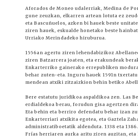
Aforados de Moneo udalerriak, Medina de Po
gune zeuzkan, elkarren artean lotuta ez zeude
eta Bascuñuelos, azken bi hauek beste unitat
ziren hauek, eskualde honetako beste hainbat
Urriako Merindadeko hiruburua.
1556an agertu ziren lehendabizikoz Abellane
ziren Batzarrera joaten, eta erakundeak berak
Enkarterriko gainerako errepubliken modura,
behar zuten-eta. Inguru hauek 1591n txertatu z
mendean atxiki zitzaizkion behin betiko Abel
Bere estatutu juridikoa aspaldikoa zen. Las 
erdialdekoa berau, forudun gisa agertzen dira 
Eta behin eta berriro defendatu behar izan zu
Enkarterriari atxikita egotea, eta Gaztela Za
administratiboetatik aldenduta. 1338 eta 1386
Frías herriaren aurka aritu ziren auzitan, eta