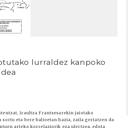
otutako lurraldez kanpoko
idea
tentzat, Iraultza Frantsesarekin jaiotako
sortu eta bere balioetan hazia, zaila gertatzen da
ptuen arteko korrelaziorik eza ulertzea, edota