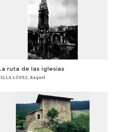
La ruta de las iglesias
CILLA LÓPEZ, Raquel
rakurri