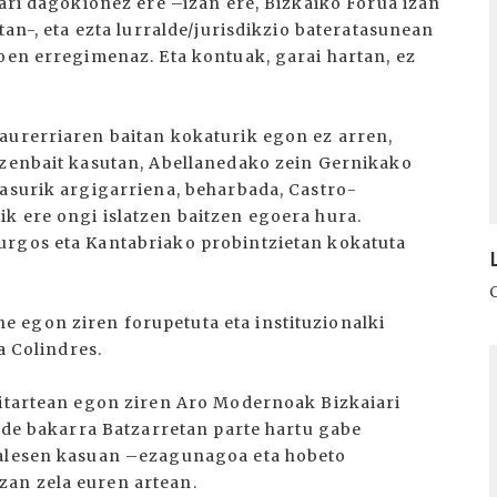
nari dagokionez ere –izan ere, Bizkaiko Forua izan
tan-, eta ezta lurralde/jurisdikzio bateratasunean
xoen erregimenaz. Eta kontuak, garai hartan, ez
aurerriaren baitan kokaturik egon ez arren,
 zenbait kasutan, Abellanedako zein Gernikako
Kasurik argigarriena, beharbada, Castro-
k ere ongi islatzen baitzen egoera hura.
urgos eta Kantabriako probintzietan kokatuta
 egon ziren forupetuta eta instituzionalki
a Colindres.
I
bitartean egon ziren Aro Modernoak Bizkaiari
xede bakarra Batzarretan parte hartu gabe
ialesen kasuan –ezagunagoa eta hobeto
an zela euren artean.