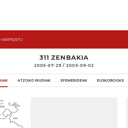
HARPIDETU
311 ZENBAKIA
2005-07-29 / 2005-09-02
AIAK
ATZOKO IRUDIAK
EFEMERIDEAK
EUSKOBOOKS