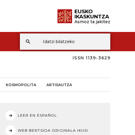
EUSKO
IKASKUNTZA
Asmoz ta jakitez
ISSN 1139-3629
KOSMOPOLITA
ARTISAUTZA
LEER EN ESPAÑOL
WEB BERTSIOA ORIGINALA IKUSI