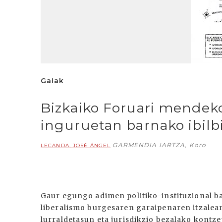
Gaiak
Bizkaiko Foruari mendek
inguruetan barnako ibilb
GARMENDIA IARTZA, Koro
LECANDA, JOSÉ ÁNGEL
Gaur egungo adimen politiko-instituzional ba
liberalismo burgesaren garaipenaren itzalean 
lurraldetasun eta jurisdikzio bezalako kontze