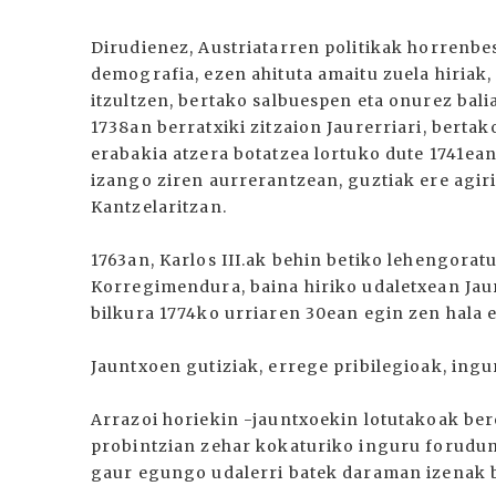
Dirudienez, Austriatarren politikak horrenbe
demografia, ezen ahituta amaitu zuela hiriak,
itzultzen, bertako salbuespen eta onurez bali
1738an berratxiki zitzaion Jaurerriari, berta
erabakia atzera botatzea lortuko dute 1741ean
izango ziren aurrerantzean, guztiak ere agir
Kantzelaritzan.
1763an, Karlos III.ak behin betiko lehengorat
Korregimendura, baina hiriko udaletxean Jaur
bilkura 1774ko urriaren 30ean egin zen hala e
Jauntxoen gutiziak, errege pribilegioak, ingur
Arrazoi horiekin -jauntxoekin lotutakoak ber
probintzian zehar kokaturiko inguru forudu
gaur egungo udalerri batek daraman izenak 