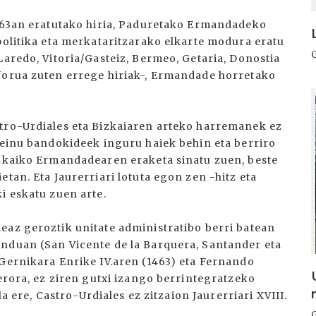
1163an eratutako hiria, Paduretako Ermandadeko
politika eta merkataritzarako elkarte modura eratu
Laredo, Vitoria/Gasteiz, Bermeo, Getaria, Donostia
forua zuten errege hiriak-, Ermandade horretako
I
stro-Urdiales eta Bizkaiaren arteko harremanek ez
 leinu bandokideek inguru haiek behin eta berriro
izkaiko Ermandadearen eraketa sinatu zuen, beste
tan. Eta Jaurerriari lotuta egon zen -hitz eta
i eskatu zuen arte.
eaz geroztik unitate administratibo berri batean
nduan (San Vicente de la Barquera, Santander eta
 Gernikara Enrike IV.aren (1463) eta Fernando
gerora, ez ziren gutxi izango berrintegratzeko
la ere, Castro-Urdiales ez zitzaion Jaurerriari XVIII.