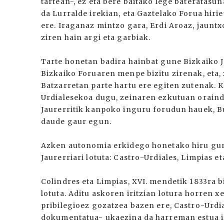
tartean-, ez eta bere baitako lege bateratasu
da Lurralde irekian, eta Gaztelako Forua hirie
ere. Iraganaz mintzo gara, Erdi Aroaz, jaunt
ziren hain argi eta garbiak.
Tarte honetan badira hainbat gune Bizkaiko J
Bizkaiko Foruaren menpe bizitu zirenak, eta,
Batzarretan parte hartu ere egiten zutenak. 
Urdialesekoa dugu, zeinaren ezkutuan oraindi
Jaurerritik kanpoko inguru forudun hauek, B
daude gaur egun.
Azken autonomia erkidego honetako hiru gune
Jaurerriari lotuta: Castro-Urdiales, Limpias et
Colindres eta Limpias, XVI. mendetik 1833ra 
lotuta. Aditu askoren iritzian lotura horren 
pribilegioez gozatzea bazen ere, Castro-Urd
dokumentatua- ukaezina da harreman estua iz