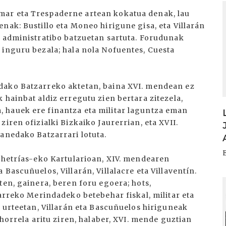
I
mar eta Trespaderne artean kokatua denak, lau
nak: Bustillo eta Moneo hirigune gisa, eta Villarán
e administratibo batzuetan sartuta. Forudunak
 inguru bezala; hala nola Nofuentes, Cuesta
dako Batzarreko aktetan, baina XVI. mendean ez
 hainbat aldiz erregutu zien bertara zitezela,
 hauek ere finantza eta militar laguntza eman
iren ofizialki Bizkaiko Jaurerrian, eta XVII.
lanedako Batzarrari lotuta.
Behetrías-eko Kartularioan, XIV. mendearen
Bascuñuelos, Villarán, Villalacre eta Villaventín.
I
ten, gainera, beren foru egoera; hots,
harreko Merindadeko betebehar fiskal, militar eta
. urteetan, Villarán eta Bascuñuelos hiriguneak
 horrela aritu ziren, halaber, XVI. mende guztian