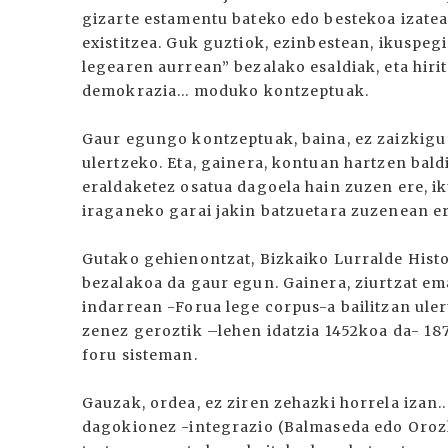
gizarte estamentu bateko edo bestekoa izateag
existitzea. Guk guztiok, ezinbestean, ikuspeg
legearen aurrean” bezalako esaldiak, eta hirit
demokrazia... moduko kontzeptuak.
Gaur egungo kontzeptuak, baina, ez zaizkigu
ulertzeko. Eta, gainera, kontuan hartzen bald
eraldaketez osatua dagoela hain zuzen ere, i
iraganeko garai jakin batzuetara zuzenean er
Gutako gehienontzat, Bizkaiko Lurralde Histo
bezalakoa da gaur egun. Gainera, ziurtzat e
indarrean -Forua lege corpus-a bailitzan uler
zenez geroztik –lehen idatzia 1452koa da- 187
foru sisteman.
Gauzak, ordea, ez ziren zehazki horrela izan.
dagokionez -integrazio (Balmaseda edo Orozk