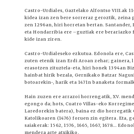
Castro-Urdiales, Gaztelako Alfontso VIII.ak 
kidea izan zen bere sorreraz geroztik, zeina 
zen 1296an, hiri horretan bertan. Santander, 
eta Hondarribia ere –guztiak ere berariazko 
kide izan ziren.
Castro-Urdialeseko ezkutua. Edonola ere, Ca
zuten etenik izan Erdi Aroan zehar; gainera,
erasotzen zituztela-eta, hiri honek 1394an B
hainbat hirik bezala, Gernikako Batzar Nagusie
botoarekin-, harik eta 1471n banaketa formalk
Hain zuzen ere arrazoi horrengatik, XV. mend
egongo da; hots, Cuatro Villas-eko Korregime
Laredorekin batera), baina ez dio horregatik
Katolikoaren (1476) foruen zin egitera. Eta, 
saiakerak: 1562, 1576, 1665, 1667, 1678... Edono
mendera arte atxikiko.