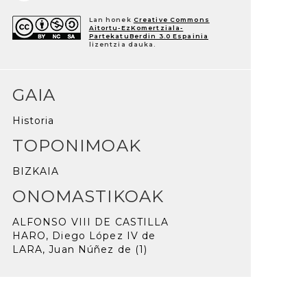
Lan honek
Creative Commons
Aitortu-EzKomertziala-
PartekatuBerdin 3.0 Espainia
lizentzia dauka.
GAIA
Historia
TOPONIMOAK
BIZKAIA
ONOMASTIKOAK
ALFONSO VIII DE CASTILLA
HARO, Diego López IV de
LARA, Juan Núñez de (1)