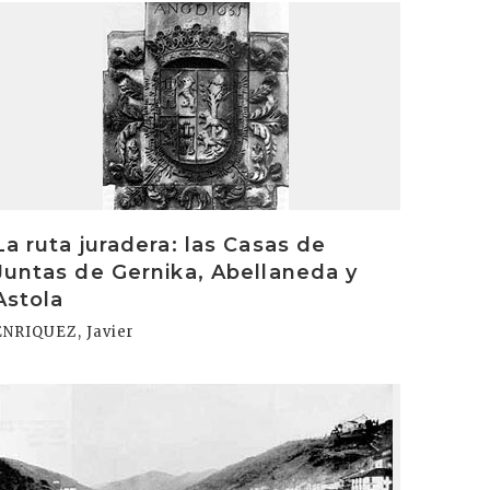
rakurri
La ruta juradera: las Casas de
Juntas de Gernika, Abellaneda y
Astola
ENRIQUEZ, Javier
rakurri