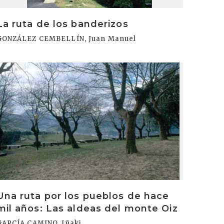
La ruta de los banderizos
GONZÁLEZ CEMBELLÍN, Juan Manuel
rakurri
Una ruta por los pueblos de hace
mil años: Las aldeas del monte Oiz
GARCÍA CAMINO, Iñaki