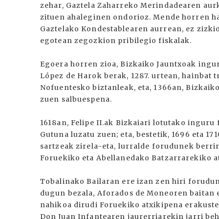
zehar, Gaztela Zaharreko Merindadearen aur
zituen ahaleginen ondorioz. Mende horren has
Gaztelako Kondestablearen aurrean, ez zizkio
egotean zegozkion pribilegio fiskalak.
Egoera horren zioa, Bizkaiko Jauntxoak ingur
López de Harok berak, 1287. urtean, hainbat t
Nofuentesko biztanleak, eta, 1366an, Bizkaik
zuen salbuespena.
1618an, Felipe II.ak Bizkaiari lotutako inguru
Gutuna luzatu zuen; eta, bestetik, 1696 eta 
sartzeak zirela-eta, lurralde forudunek berri
Foruekiko eta Abellanedako Batzarrarekiko at
Tobalinako Bailaran ere izan zen hiri forudun
dugun bezala, Aforados de Moneoren baitan 
nahikoa dirudi Foruekiko atxikipena erakuste
Don Juan Infantearen jaurerriarekin jarri beh