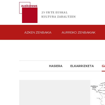
25 URTE
EUSKAL
KULTURA
ZABALTZEN
AZKEN
ZENBAKIA
AURREKO
ZENBAKIAK
HASIERA
ELKARRIZKETA
G