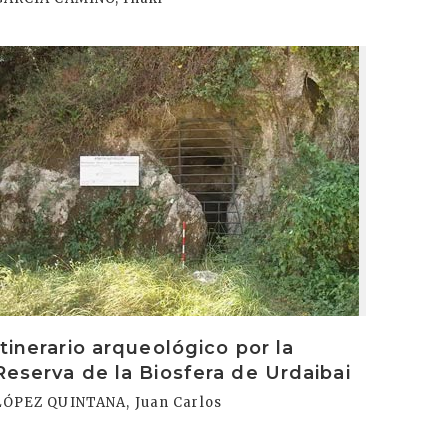
rakurri
Itinerario arqueológico por la
Reserva de la Biosfera de Urdaibai
LÓPEZ QUINTANA, Juan Carlos