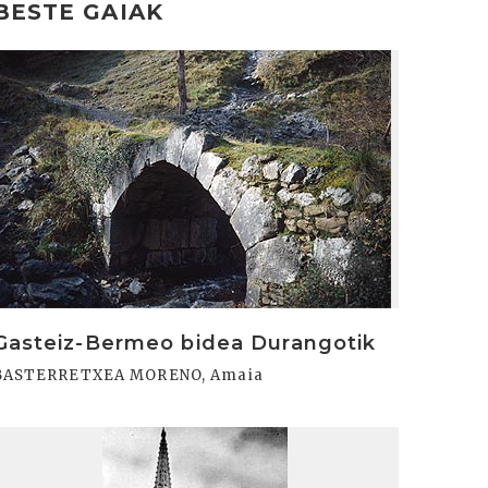
BESTE GAIAK
rakurri
Gasteiz-Bermeo bidea Durangotik
BASTERRETXEA MORENO, Amaia
rakurri