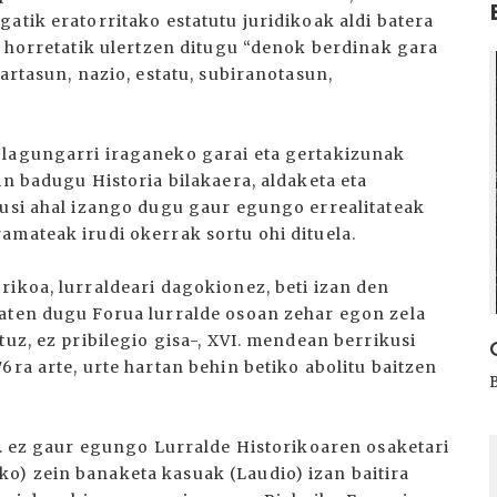
atik eratorritako estatutu juridikoak aldi batera
i horretatik ulertzen ditugu “denok berdinak gara
I
artasun, nazio, estatu, subiranotasun,
 lagungarri iraganeko garai eta gertakizunak
in badugu Historia bilakaera, aldaketa eta
kusi ahal izango dugu gaur egungo errealitateak
amateak irudi okerrak sortu ohi dituela.
rikoa, lurraldeari dagokionez, beti izan den
maten dugu Forua lurralde osoan zehar egon zela
tuz, ez pribilegio gisa-, XVI. mendean berrikusi
6ra arte, urte hartan behin betiko abolitu baitzen
.. ez gaur egungo Lurralde Historikoaren osaketari
I
o) zein banaketa kasuak (Laudio) izan baitira