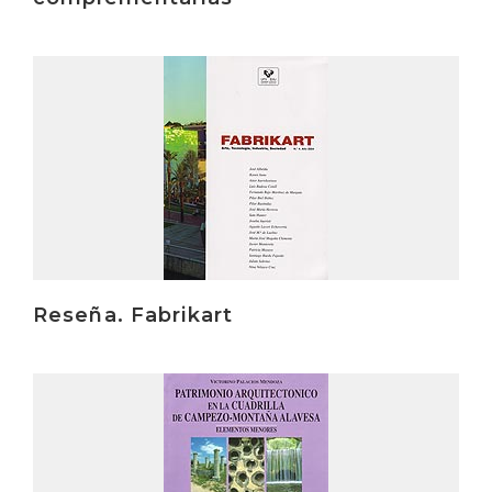
Irakurri
Reseña. Fabrikart
Irakurri