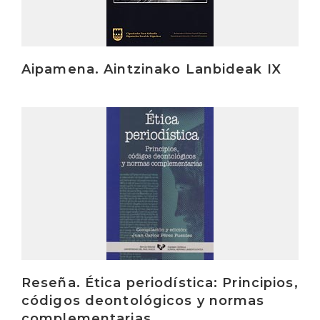
Aipamena. Aintzinako Lanbideak IX
Irakurri
Reseña. Ética periodística: Principios,
códigos deontológicos y normas
complementarias