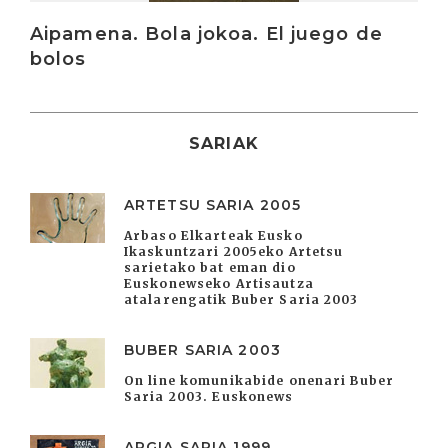
Aipamena. Bola jokoa. El juego de
bolos
SARIAK
ARTETSU SARIA 2005
Arbaso Elkarteak Eusko
Ikaskuntzari 2005eko Artetsu
sarietako bat eman dio
Euskonewseko Artisautza
atalarengatik Buber Saria 2003
BUBER SARIA 2003
On line komunikabide onenari Buber
Saria 2003. Euskonews
ARGIA SARIA 1999