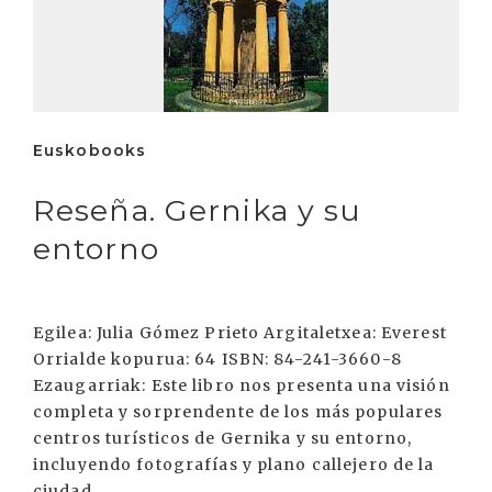
Euskobooks
Reseña. Gernika y su
entorno
Egilea: Julia Gómez Prieto Argitaletxea: Everest
Orrialde kopurua: 64 ISBN: 84-241-3660-8
Ezaugarriak: Este libro nos presenta una visión
completa y sorprendente de los más populares
centros turísticos de Gernika y su entorno,
incluyendo fotografías y plano callejero de la
ciudad.