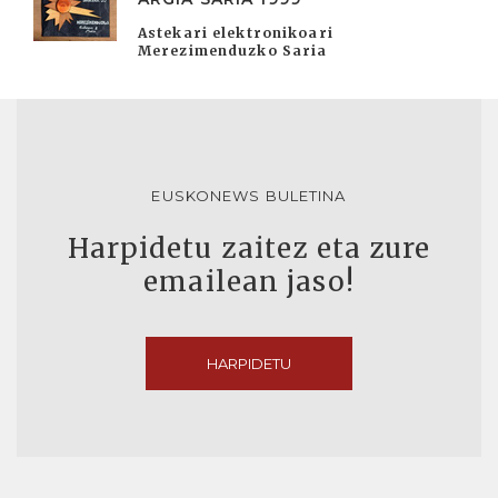
Astekari elektronikoari
Merezimenduzko Saria
EUSKONEWS BULETINA
Harpidetu zaitez eta zure
emailean jaso!
HARPIDETU