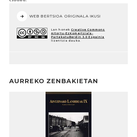
WEB BERTSIOA ORIGINALA IKUSI
Lan honek
Creative Commons
Aitortu-EzKomertziala-
PartekatuBerdin 3.0 Espainia
lizentzia dauka.
AURREKO ZENBAKIETAN
Irakurri