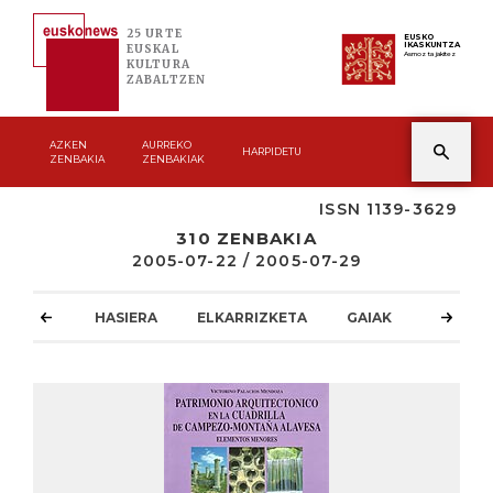
25 URTE
EUSKO
IKASKUNTZA
EUSKAL
Asmoz ta jakitez
KULTURA
ZABALTZEN
AZKEN
AURREKO
HARPIDETU
ZENBAKIA
ZENBAKIAK
ISSN 1139-3629
310 ZENBAKIA
2005-07-22 / 2005-07-29
HASIERA
ELKARRIZKETA
GAIAK
ATZOKO