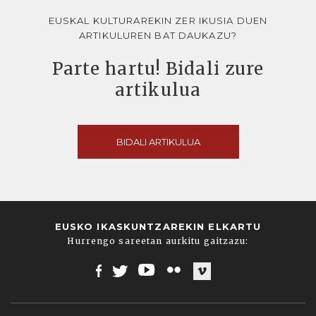
EUSKAL KULTURAREKIN ZER IKUSIA DUEN
ARTIKULUREN BAT DAUKAZU?
Parte hartu! Bidali zure
artikulua
BIDALI ARTIKULUA
EUSKO IKASKUNTZAREKIN ELKARTU
Hurrengo sareetan aurkitu gaitzazu:
Facebook
Twitter
Youtube
Flickr
Vimeo