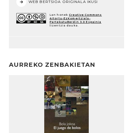
WEB BERTSIOA ORIGINALA IKUSI
Lan honek
Creative Commons
Aitortu-EzKomertziala-
PartekatuBerdin 3.0 Espainia
lizentzia dauka.
AURREKO ZENBAKIETAN
Irakurri