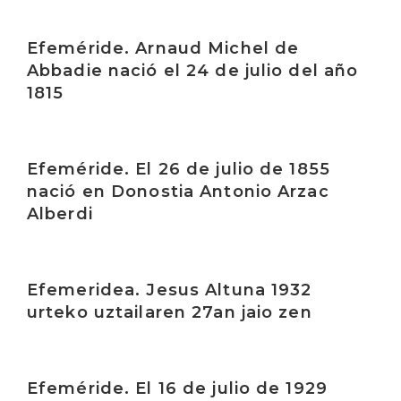
Irakurri
Efeméride. Arnaud Michel de
Abbadie nació el 24 de julio del año
1815
Irakurri
Efeméride. El 26 de julio de 1855
nació en Donostia Antonio Arzac
Alberdi
Irakurri
Efemeridea. Jesus Altuna 1932
urteko uztailaren 27an jaio zen
Irakurri
Efeméride. El 16 de julio de 1929