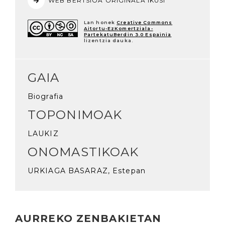
WEB BERTSIOA ORIGINALA IKUSI
Lan honek
Creative Commons
Aitortu-EzKomertziala-
PartekatuBerdin 3.0 Espainia
lizentzia dauka.
GAIA
Biografia
TOPONIMOAK
LAUKIZ
ONOMASTIKOAK
URKIAGA BASARAZ, Estepan
AURREKO ZENBAKIETAN