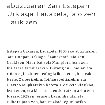
abuztuaren 3an Estepan
Urkiaga, Lauaxeta, jaio zen
Laukizen
Estepan Urkiaga, Lauaxeta. 1905eko abuztuaren
3an Estepan Urkiaga, “Lauaxeta”, jaio zen
Laukizen. Haur bat zela Mungiara joan zen
bizitzera familiarekin. Durangon, Loiolan eta
Oñan egin zituen teologia ikasketak, besteak
beste, Zaitegirekin, Ibiñagabeitiarekin eta
Plazido Mujikarekin batera. Heziketa klasikoa
izan zuen, eta klasikoak euskaratzen aritu zen
luzaro. 1928an Jesusen Lagundia utzi eta
Bilbora joan zen, han Euzkadi egunkariko