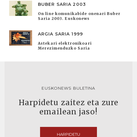
BUBER SARIA 2003
On line komunikabide onenari Buber
Saria 2003. Euskonews
ARGIA SARIA 1999
Astekari elektronikoari
Merezimenduzko Saria
EUSKONEWS BULETINA
Harpidetu zaitez eta zure
emailean jaso!
HARPIDETU