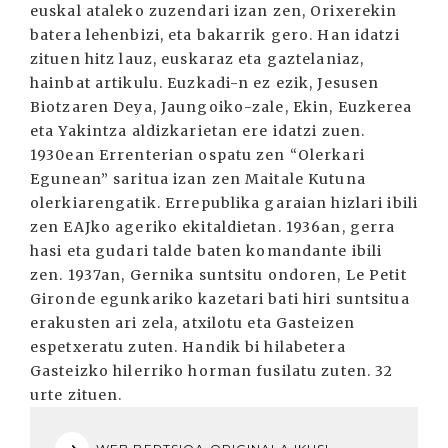
euskal ataleko zuzendari izan zen, Orixerekin
batera lehenbizi, eta bakarrik gero. Han idatzi
zituen hitz lauz, euskaraz eta gaztelaniaz,
hainbat artikulu. Euzkadi-n ez ezik, Jesusen
Biotzaren Deya, Jaungoiko-zale, Ekin, Euzkerea
eta Yakintza aldizkarietan ere idatzi zuen.
1930ean Errenterian ospatu zen “Olerkari
Egunean” saritua izan zen Maitale Kutuna
olerkiarengatik. Errepublika garaian hizlari ibili
zen EAJko ageriko ekitaldietan. 1936an, gerra
hasi eta gudari talde baten komandante ibili
zen. 1937an, Gernika suntsitu ondoren, Le Petit
Gironde egunkariko kazetari bati hiri suntsitua
erakusten ari zela, atxilotu eta Gasteizen
espetxeratu zuten. Handik bi hilabetera
Gasteizko hilerriko horman fusilatu zuten. 32
urte zituen.