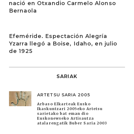
nació en Otxandio Carmelo Alonso
Bernaola
Irakurri
Efeméride. Espectación Alegría
Yzarra llegó a Boise, Idaho, en julio
de 1925
SARIAK
ARTETSU SARIA 2005
Arbaso Elkarteak Eusko
Ikaskuntzari 2005eko Artetsu
sarietako bat eman dio
Euskonewseko Artisautza
atalarengatik Buber Saria 2003