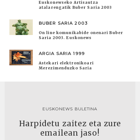
Euskonewseko Artisautza
atalarengatik Buber Saria 2003
BUBER SARIA 2003
On line komunikabide onenari Buber
Saria 2003. Euskonews
ARGIA SARIA 1999
Astekari elektronikoari
Merezimenduzko Saria
EUSKONEWS BULETINA
Harpidetu zaitez eta zure
emailean jaso!