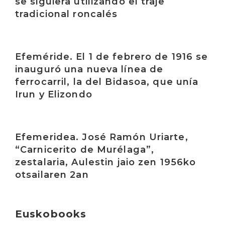
se siguiera utilizando el traje
tradicional roncalés
Irakurri
Efeméride. El 1 de febrero de 1916 se
inauguró una nueva línea de
ferrocarril, la del Bidasoa, que unía
Irun y Elizondo
Irakurri
Efemeridea. José Ramón Uriarte,
“Carnicerito de Murélaga”,
zestalaria, Aulestin jaio zen 1956ko
otsailaren 2an
Euskobooks