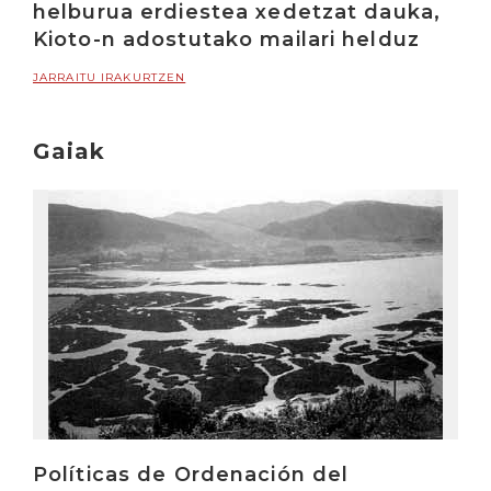
helburua erdiestea xedetzat dauka,
Kioto-n adostutako mailari helduz
JARRAITU IRAKURTZEN
Gaiak
Políticas de Ordenación del