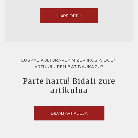
HARPIDETU
EUSKAL KULTURAREKIN ZER IKUSIA DUEN
ARTIKULUREN BAT DAUKAZU?
Parte hartu! Bidali zure
artikulua
BIDALI ARTIKULUA