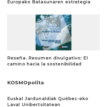
Europako Batasunaren estrategia
Irakurri
Reseña. Resumen divulgativo: El
camino hacia la sostenibilidad
KOSMOpolita
Irakurri
Euskal Jardunaldiak Québec-eko
Laval Unibertsitatean