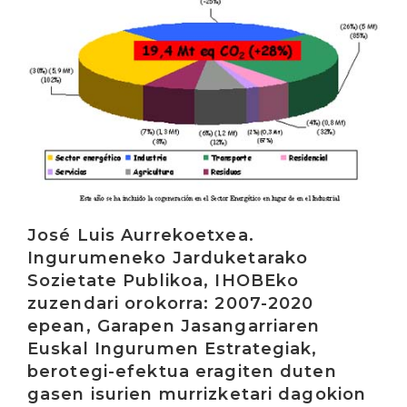
José Luis Aurrekoetxea.
Ingurumeneko Jarduketarako
Sozietate Publikoa, IHOBEko
zuzendari orokorra: 2007-2020
epean, Garapen Jasangarriaren
Euskal Ingurumen Estrategiak,
berotegi-efektua eragiten duten
gasen isurien murrizketari dagokion