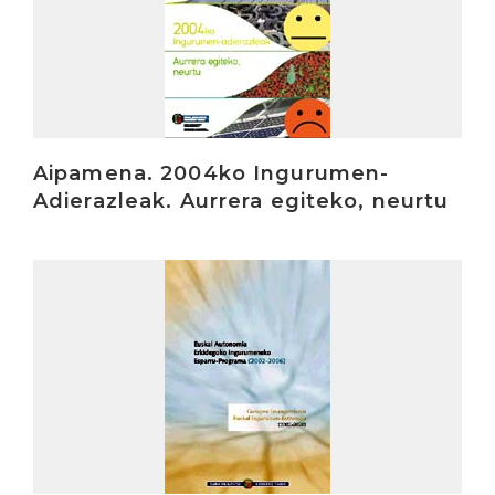
Aipamena. 2004ko Ingurumen-
Adierazleak. Aurrera egiteko, neurtu
Irakurri