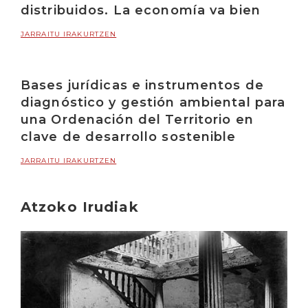
distribuidos. La economía va bien
JARRAITU IRAKURTZEN
Bases jurídicas e instrumentos de
diagnóstico y gestión ambiental para
una Ordenación del Territorio en
clave de desarrollo sostenible
JARRAITU IRAKURTZEN
Atzoko Irudiak
Irakurri