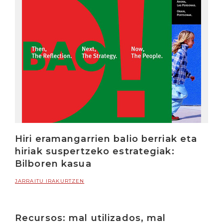
Hiri eramangarrien balio berriak eta
hiriak suspertzeko estrategiak:
Bilboren kasua
JARRAITU IRAKURTZEN
Recursos: mal utilizados, mal