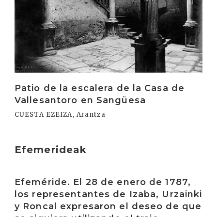
Patio de la escalera de la Casa de
Vallesantoro en Sangüesa
CUESTA EZEIZA, Arantza
Efemerideak
Irakurri
Efeméride. El 28 de enero de 1787,
los representantes de Izaba, Urzainki
y Roncal expresaron el deseo de que