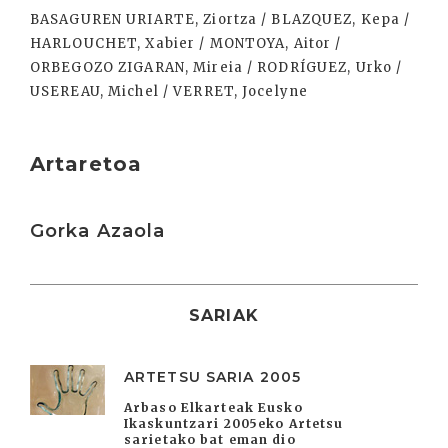
BASAGUREN URIARTE, Ziortza / BLAZQUEZ, Kepa /
HARLOUCHET, Xabier / MONTOYA, Aitor /
ORBEGOZO ZIGARAN, Mireia / RODRÍGUEZ, Urko /
USEREAU, Michel / VERRET, Jocelyne
Artaretoa
Irakurri
Gorka Azaola
SARIAK
ARTETSU SARIA 2005
Arbaso Elkarteak Eusko
Ikaskuntzari 2005eko Artetsu
sarietako bat eman dio