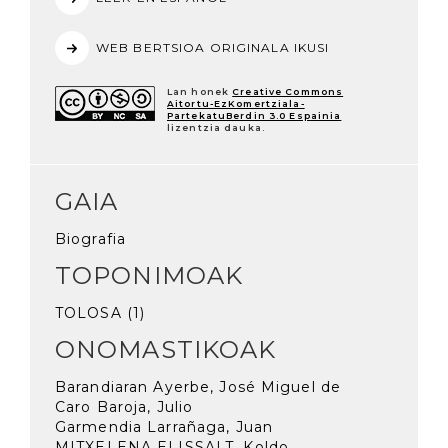
WEB BERTSIOA ORIGINALA IKUSI
Lan honek
Creative Commons
Aitortu-EzKomertziala-
PartekatuBerdin 3.0 Espainia
lizentzia dauka.
GAIA
Biografia
TOPONIMOAK
TOLOSA (1)
ONOMASTIKOAK
Barandiaran Ayerbe, José Miguel de
Caro Baroja, Julio
Garmendia Larrañaga, Juan
MITXELENA ELISSALT, Koldo