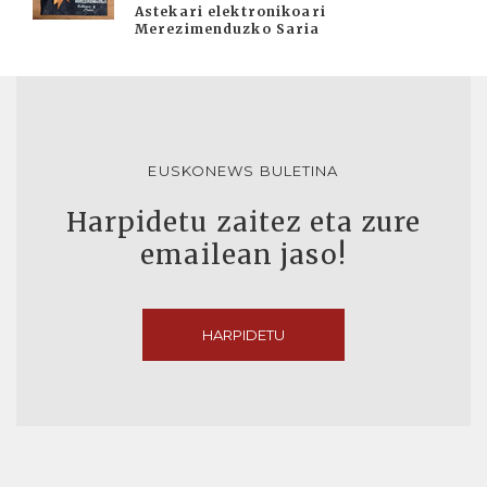
Astekari elektronikoari
Merezimenduzko Saria
EUSKONEWS BULETINA
Harpidetu zaitez eta zure
emailean jaso!
HARPIDETU