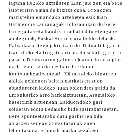
laguna 1.926ko uztailaren 12an jaio zen eta bere
jaioterrian eman du bizitza osoa. Oronozen,
maristekin emandako urtebetea ezik Juan
Garmendia Larrañagak Tolosan izan du bere
lan egoitza eta handik irradiatu ditu etengabe
ahaleginak, Euskal Herri osora heldu delarik.
Patxadaz aritzen jakin izan du. Datua fidagarria
izan zitekeela frogatu arte ez du sekula garbira
pasatu. Denboraren gaineko Juanen kontzeptua
ez da izan - zorionez bere ikerlanen
kontsumitzaileentzat!- XX mendeko bigarren
aldiak gehienon baitan markatzen zuen
abiaduraren kideko. Juan bolondres galdu da
Erronkariko arro harkaiztsuetan, Aramaioko
baserririk altuenean, Zalduondoko gari
soloetan edota Bedaioko bide sastrakatsuetan.
Bere apunteetarako datu garbiaren bila
abiatzen zenean zintzotasunak zuen
lehentasuna, erlojuak marka zezakeen