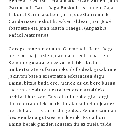
genezake. Maisu... eta adiskide izan zituen! Juan
Garmendia Larrañaga Eusko Ikaskuntza-Caja
Laboral Saria jasotzen Juan José Goiriena de
Gandariasen eskutik, ezkerraldean Juan José
Ibarretxe eta Juan María Otaegi . (Argazkia:
Rafael Maturana)
Gorago nioen moduan, Garmendia Larrañaga
bere burua janzten joan da urteetan barrena.
Sendi negozioaren ezkutuetatik abiatuta
unibertsitate aulkirainoko ibilbideak gizakume
jakintsu baten erretratua eskaintzen digu.
Baina, bitxia bada ere, Juanek ez du bere burua
inoren artzaintzat ezta besteren artaldeko
arditzat hartzen. Euskal kulturako giza argi-
dorre erraldoiek markatutako soloetan Juanek
berak bakarrik sartu du goldea. Ez du esan nahi
besteen lana gutxiesten duenik. Ez da hori.
Baina berak garden ikusten du ez zuela talde