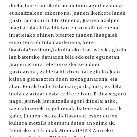
duela, bere kurrikulumean inon ageri ez dena:
euskaltzaleen eskerrona. Juanen ikerketa lanak
gustura irakurri dituztenena, Juanen azalpen
magistralak hitzaldietan entzun dituztenena,
irratietako uhinen bitartez Juanen ikasgaiak
entzutera ohituta daudenena, bere
ikastola/institutu/fakultateko irakasleak agindu
lan baterako datuaren bila edozein egunetan
Juanen etxera telefonoz deitzen duen
gaztearena, galdera bitxiren bat egiteko Juan
kalean gerarazten duen ezezagunarena, eta
abar. Berak badio hala izango da, hots, ez dela
inoiz ez artzain ezta ardi ere izan. Baina seguru
nago, Juanek jarraitzaile ugari dituela; asko,
izen-abizenekin; gehienak, batere zalantzarik
gabe, Juanen eskuzabaltasunari esker euren
kultura motxila aberastu duten anonimoak.
Lotutako artikuluak MenuaGAIAK Aurreko