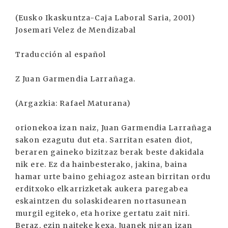
(Eusko Ikaskuntza-Caja Laboral Saria, 2001)
Josemari Velez de Mendizabal
Traducción al español
Z Juan Garmendia Larrañaga.
(Argazkia: Rafael Maturana)
orionekoa izan naiz, Juan Garmendia Larrañaga
sakon ezagutu dut eta. Sarritan esaten diot,
beraren gaineko bizitzaz berak beste dakidala
nik ere. Ez da hainbesterako, jakina, baina
hamar urte baino gehiagoz astean birritan ordu
erditxoko elkarrizketak aukera paregabea
eskaintzen du solaskidearen nortasunean
murgil egiteko, eta horixe gertatu zait niri.
Beraz, ezin naiteke kexa, Juanek nigan izan