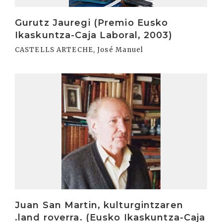
Gurutz Jauregi (Premio Eusko
Ikaskuntza-Caja Laboral, 2003)
CASTELLS ARTECHE, José Manuel
Irakurri
Juan San Martin, kulturgintzaren
.land roverra. (Eusko Ikaskuntza-Caja