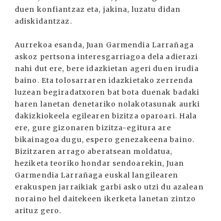
duen konfiantzaz eta, jakina, luzatu didan
adiskidantzaz.
Aurrekoa esanda, Juan Garmendia Larrañaga
askoz pertsona interesgarriagoa dela adierazi
nahi dut ere, bere idazkietan ageri duen irudia
baino. Eta tolosarraren idazkietako zerrenda
luzean begiradatxoren bat bota duenak badaki
haren lanetan denetariko nolakotasunak aurki
dakizkiokeela egilearen bizitza oparoari. Hala
ere, gure gizonaren bizitza-egitura are
bikainagoa dugu, espero genezakeena baino.
Bizitzaren arrago aberatsean moldatua,
heziketa teoriko hondar sendoarekin, Juan
Garmendia Larrañaga euskal langilearen
erakuspen jarraikiak garbi asko utzi du azalean
noraino hel daitekeen ikerketa lanetan zintzo
arituz gero.