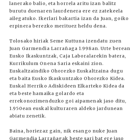
lanerako balio, eta horrela aritu izan balitz
burutu duenaren laurdenera ere ez zatekeela
ailegatuko. Ikerlari bakartia izan da Juan, goiko
erpinera berezko merituez heldu dena.
Tolosako hiriak Seme Kuttuna izendatu zuen
Juan Garmendia Larrañaga 1.998an. Urte berean
Eusko Ikaskuntzak, Caja Laboralarekin batera,
Kurrikulum Onena Saria eskaini zion.
Euskaltzaindiko Ohorezko Euskaltzaina dugu
eta baita Eusko Ikaskuntzako Ohorezko Kidea.
Euskal Herriko Adiskideen Elkarteko Kidea da
eta beste hamaika golardo eta
errekonozimenduzko goi aipamenak jaso ditu,
1.950ean euskal kulturaren aldeko jardunean
abiatu zenetik.
Baina, horiezaz gain, nik esango nuke Juan
Garmendia Larrañagak beste sari bat ere jaso