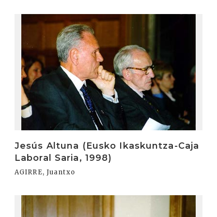
Irakurri
Jesús Altuna (Eusko Ikaskuntza-Caja
Laboral Saria, 1998)
AGIRRE, Juantxo
Irakurri