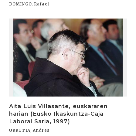
DOMINGO, Rafael
Irakurri
Aita Luis Villasante, euskararen
harian (Eusko Ikaskuntza-Caja
Laboral Saria, 1997)
URRUTIA, Andres