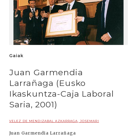
Gaiak
Juan Garmendia
Larrañaga (Eusko
Ikaskuntza-Caja Laboral
Saria, 2001)
VELEZ DE MENDIZABAL AZKARRAGA, JOSEMARI
Juan Garmendia Larrañaga