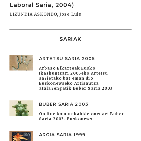
Laboral Saria, 2004)
LIZUNDIA ASKONDO, Jose Luis
SARIAK
ARTETSU SARIA 2005
Arbaso Elkarteak Eusko
Ikaskuntzari 2005eko Artetsu
sarietako bat eman dio
Euskonewseko Artisautza
atalarengatik Buber Saria 2003
BUBER SARIA 2003
On line komunikabide onenari Buber
Saria 2003. Euskonews
ARGIA SARIA 1999