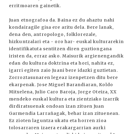
erritmoaren gainetik.
Juan etnografoa da. Baina ez du ahaztu nahi
kondairagile gisa ere aritu dela. Bere lanak,
dena den, antropologo, folklorezale,
hizkuntzalari eta - oro har- euskal kulturarekin
identifikatuta sentitzen diren guztiongana
iristen da, erraz asko. Maisurik argienengandik
edan du kultura doktrina eta hori, nahita ez,
igarri egiten zaio Juani bere idazki guztietan.
Zorroztasunaren legeaz izenpetzen ditu bere
ekarpenak. Jose Miguel Barandiaran, Koldo
Mitxelena, Julio Caro Baroja, Jorge Oteiza, XX
mendeko euskal kultura eta zientziako izarrik
dirdiratsuenak ondoan izan zituen Juan
Garmendia Larrañagak, behar izan zituenean.
Ez zioten laguntza ukatu eta horren zioa
tolosarraren izaera erakargarrian aurki