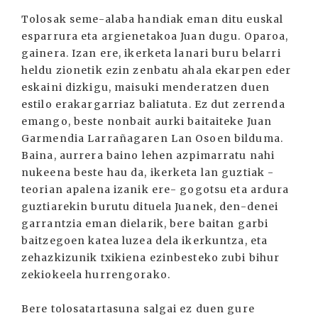
Tolosak seme-alaba handiak eman ditu euskal
esparrura eta argienetakoa Juan dugu. Oparoa,
gainera. Izan ere, ikerketa lanari buru belarri
heldu zionetik ezin zenbatu ahala ekarpen eder
eskaini dizkigu, maisuki menderatzen duen
estilo erakargarriaz baliatuta. Ez dut zerrenda
emango, beste nonbait aurki baitaiteke Juan
Garmendia Larrañagaren Lan Osoen bilduma.
Baina, aurrera baino lehen azpimarratu nahi
nukeena beste hau da, ikerketa lan guztiak -
teorian apalena izanik ere- gogotsu eta ardura
guztiarekin burutu dituela Juanek, den-denei
garrantzia eman dielarik, bere baitan garbi
baitzegoen katea luzea dela ikerkuntza, eta
zehazkizunik txikiena ezinbesteko zubi bihur
zekiokeela hurrengorako.
Bere tolosatartasuna salgai ez duen gure